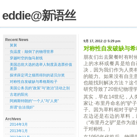
eddie@新语丝
Recent News
9月 17, 2012 @ 5:29 pm
舅舅
对称性自发破缺与希
负温度：颠倒了的物理世界
朋友们出去聚餐时有时
穿越时空的伽马射线
上的水杯或餐具是给自
美国总统大选的选举人制度及选票价值
差异
决，因为我们作为人类
探求薛定谔之猫而得到的诺贝尔奖
的能力。如果没有自主
对称性自发破缺与希格斯粒子
也能找到解决方法？这
美国公务员的“政策”与“政治”活动之别
研究导致了20世纪物理
古老的阳光
其实，早在14世纪，人
阿姆斯特朗的“一个人”与“人类”
家让·布里丹命名的“驴
所谓“合法强奸”
子。因为草料相对于驴
左边还是右边的草料，
Archives
（“布里丹之驴”是作为
2014年3月
于对称性。）
2013年1月
在1950年代前后，物