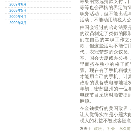
筹集的竞选捐款支付，
2009年6月
等等也会严格的界定为“
2009年5月
职务活动，但不能出现
2009年4月
活动，不能动用纳税人
2009年3月
由国会通过的哈奇法案
的议员制定了类似的限
们在自己的本职工作之
款，但这些活动不能使
代，衣冠楚楚的众议员
室、国会大厦或办公楼
里面挤在狭小的格子间
票。现在有了手机稍微
才能用自己的手机、计
政府的设备或电邮地址
年初，密苏里州的一位
电视节目采访时顺带提
麻烦。
在金钱横行的美国政界
让人觉得实在是小题大
税人的利益不被政客随
发表于
政坛
,
社会
永久链