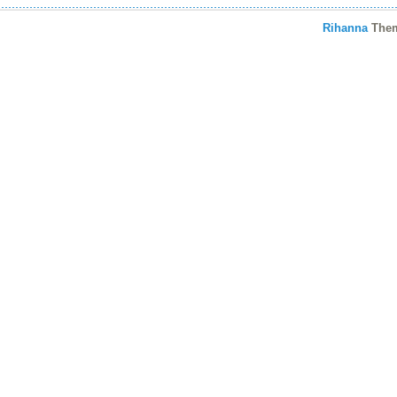
Rihanna
The