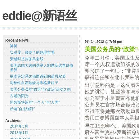
eddie@新语丝
Recent News
9月 14, 2012 @ 7:46 pm
舅舅
美国公务员的“政策”
负温度：颠倒了的物理世界
今年二月份，美国卫生及
穿越时空的伽马射线
席一个人权运动组织的
美国总统大选的选举人制度及选票价值
差异
即兴讲了一句话：“非常
探求薛定谔之猫而得到的诺贝尔奖
获得连任和在北卡罗来纳
对称性自发破缺与希格斯粒子
出乎意料的是，这句看
美国公务员的“政策”与“政治”活动之别
她的讲话、甚至她参与
古老的阳光
办公室于本星期宣布他
阿姆斯特朗的“一个人”与“人类”
公务员在官方场合做政
所谓“合法强奸”
不得不将她那次活动重
费用由赛博露丝本人承
Archives
早在1930年代，美国
2014年3月
府在富兰克林·罗斯福总
2013年1月
赳气昂昂地推行其“新政