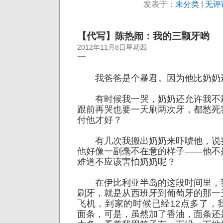
发表于：
未分类
|
无评
【代写】陈热闹：我的三颗牙哟
2012年11月8日星期四
一
我爸爸是个暴君。
因为他比奶奶
有时候我一哭，奶奶还允许我不
跟前再哭也要一天刷两次牙，都愁死
付他才好？
有几次我搬出奶奶来吓唬他，说
他好像一副毫不在意的样子——他不
难道不应该害怕奶奶呢？
在伊比利亚半岛的这段时间里，
刷牙，就是从西班牙到葡萄牙的那一
飞机，到家的时候已经12点多了，
面条，可是，虽然加了香油，面条还