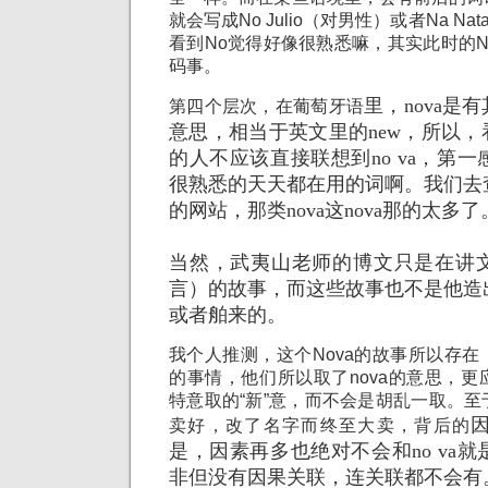
就会写成No Julio（对男性）或者Na Nat
看到No觉得好像很熟悉嘛，其实此时的
码事。
里，nova是
第四个层次，在葡萄牙语
意思，相当于英文里的new，所以，看
的人不应该直接联想到no va，第
很熟悉的天天都在用的词啊。我们去
的网站，那类nova这nova那的太多了
当然，武夷山老师的博文只是在讲
言）的故事，而这些故事也不是他造
或者舶来的。
我个人推测，这个Nova的故事所以存
的事情，他们所以取了nova的意思，
特意取的“新”意，而不会是胡乱一取。
卖好，改了名字而终至大卖，背后的
是，因素再多也绝对不会和no va
非但没有因果关联，连关联都不会有