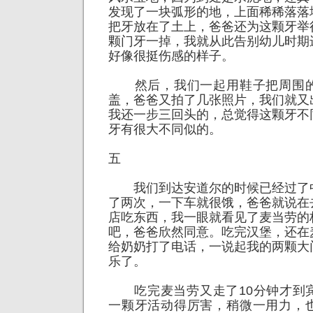
发现了一块弧形的地，上面稀稀落落
把牙放在了土上，爸爸还为这颗牙举
颗门牙一掉，我就从此告别幼儿时期
好像很挺伤感的样子。
然后，我们一起用鞋子把周围的
盖，爸爸又拍了几张照片，我们就又
我还一步三回头的，总觉得这颗牙不
牙有很大不同似的。
五
我们到达安道尔的时候已经过了
了两次，一下车就很饿，爸爸就说在
店吃东西，我一眼就看见了麦当劳的
吧，爸爸欣然同意。吃完汉堡，还在
给奶奶打了电话，一说起我的两颗大
乐了。
吃完麦当劳又走了10分钟才到
一颗牙活动得厉害，稍微一用力，