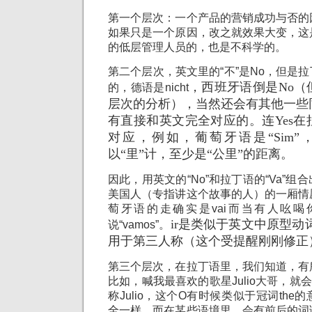
第一个层次：一个产品的营销成功与否的
如果只是一个原因，改之就效果大变，这
的低层管理人员的，也是不科学的。
第二个层次，英文里的“不”是No，但是拉
，西班牙语倒是No（
的，德语是
nicht
层次的分析），当然还会有其他一些
有直接和英文完全对应的。连Yes
对应，例如，葡萄牙语是“Sim”
以“里”计，至少是“公里”的距离。
因此，用英文的“No”和拉丁语的“Va”
美国人（专指讲这个故事的人）的一厢情
萄牙语的走确实是vai而当有人吆
ir是类似于英文中原型动
说“vamos”。
用于第三人称（这个受提醒刚刚修正
第三个层次，在拉丁语里，我们知道，有
比如，喊我最喜欢的歌星Julio大哥，就会说“
称Julio，这个O有时候类似于冠词th
全一样。而在某些语境里，会有前后的词