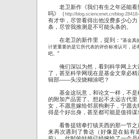
老卫新作《我们有生之年还能看
吗》（
http://blog.sciencenet.cn/blog-2841
有才华，尽管看得出他没费多少心力
条，尽管我推测是不可能头条的。
在老卫的新作里，提到：“
基金真
计更重要的是它所代表的评价标准认可，还
”
吧。
俺们深以为然，看到科学网上大
了，甚至科学网现在是基金文章必精
辑部——头没烧糊涂吧？
基金这玩意，和论文一样，不是
的附加产品罢了。想起不太远古代里
女，不愿意嫁给邻居狗剩子，宁愿去
得是个好出身，甚至都可能是值得谋
看鲁提辖拳打镇关西的那一节之
来再次遇到了鲁达（好像是在贴有
前），此时的姑娘已经嫁给了一个员