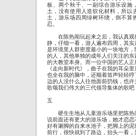
板、两个秋千、一副综合游乐设施
土，没有使用人造软化材料，所以
土，游乐场四周绿树环绕，倒不算
忍。
在陈热闹玩起来之后，我认真观
静，仔细一看，游人遍布四周，其实
是环境里人群密度最小的一块地方，
的人，其他单独的成年人们关注的东
的大教堂本身。而一位中国的艺人正
《走向新时代》，曲子在我的耳朵里
也全在我的脑中，还顺着笛声轻轻哼
边的人没什么人往他面前扔钱，也许
歌颂我们伟大的三代领导集体的歌吧
五
硬生生地从儿童游乐场里把陈热
说前面还有更大的游乐场，她才恋恋
好有涮脚的自来水池子，把脚上的泥
前行，很快就到了路边，抬头一看，