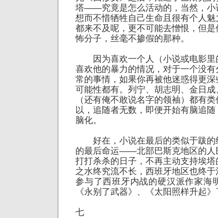
塔——究竟是怎么活动的，当然，小
想而不惜牺牲自己生命且很有个人魅
都来不及呢，更不可能去憎恨，但是
怖分子，丝毫不掺假的那种。
因为喜欢一个人（小说或电影里
喜欢他的暴力的情况，对于一个没有
常的事情，如果你再被他迷惑得更深
可能性都有。列宁、胡志明、金日成
（还有俺不敢说名字的领袖）都有类
以，追随者无数，即便开始有脑追随
脑化。
好在，小说在最后的类似于跋的
的最后命运——北部巴斯克地区的人
打打杀杀的日子，不再主动支持埃塔
之水终究流不长，西班牙地区也终于
参与了西班牙内战的硬汉派作家海
《永别了武器》、《太阳照样升起》
七