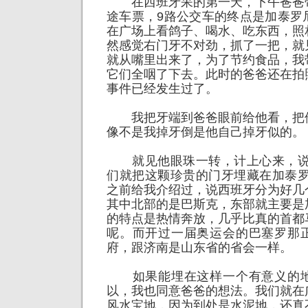
在西班牙呆的第一天，下午爸爸
途车票，9路公交车的终点是加泰罗
在广场上看鸽子、喝水、吃东西，照
然感觉右门牙不对劲，抓了一把，就
就从嘴里出来了，为了节约食品，我
它们全咽了下去。此时的爸爸还在拍
事件已经发生过了。
我把牙端到爸爸眼前给他看，把
像不是我掉牙倒是他自己掉牙似的。
就见他眼珠一转，计上心来，说
们就把这颗珍贵的门牙埋藏在加泰罗
之前给我介绍过，说西班牙分为好几
其中北部的是巴斯克，东部就主要是
的特点是热情奔放，几乎比真的首都
呢。而开过一届奥运会的巴塞罗那
府，跟济南是山东省的省会一样。
如果能埋在这样一个有意义的地
以，我也同意爸爸的想法。我们就在
风水宝地，因为到处是水泥地，还真