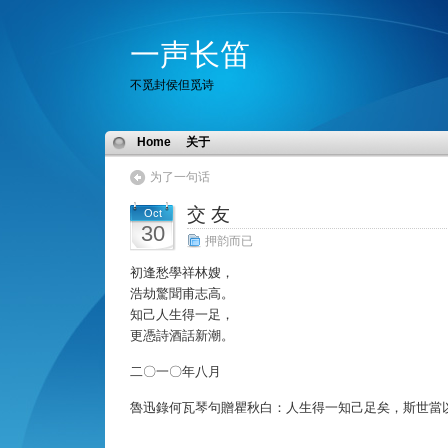
一声长笛
不觅封侯但觅诗
Home
关于
为了一句话
交 友
Oct
30
押韵而已
初逢愁學祥林嫂，
浩劫驚聞甫志高。
知己人生得一足，
更憑詩酒話新潮。
二〇一〇年八月
魯迅錄何瓦琴句贈瞿秋白：人生得一知己足矣，斯世當