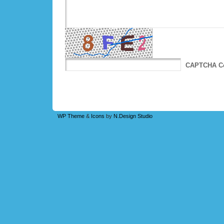
CAPTCHA C
WP Theme
&
Icons
by
N.Design Studio