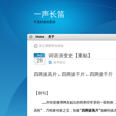
一声长笛
不觅封侯但觅诗
Home
关于
朱正撰赠李锐寿联
词语演变史【重贴】
May
28
读书笔记
四两拔高片←四两拔干片←四两拨千斤
【例句】
……并转发微博网友贴出的韩寒经常穿的一双鞋称
高鞋”，乃韩家传家之宝，加服“
四两拔高片
”能瞬间拔