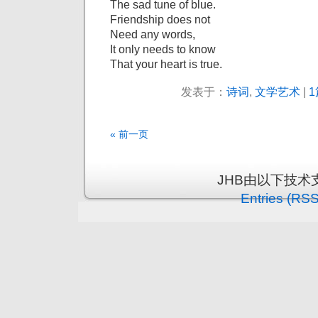
The sad tune of blue.
Friendship does not
Need any words,
It only needs to know
That your heart is true.
发表于：
诗词
,
文学艺术
|
1
« 前一页
JHB由以下技术
Entries (RSS