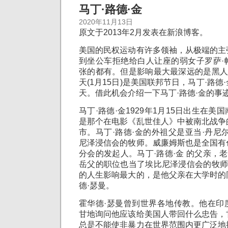
马丁·路德·金
2020年11月13日
原文于2013年2月发表在新浪博客。
美国的民权运动有许多领袖，从极端的主
到坐公车拒绝给白人让座的弱女子罗萨·
张的都有。但是影响最大最深远的是黑人
天(1月15日)是美国联邦节日，马丁·路
天。借此机会介绍一下马丁·路德·金的事
马丁·路德·金1929年1月15日出生在
是那个在电影《乱世佳人》中被南北战争
市。马丁·路德·金的外祖父是亚当·丹尼
尼泽浸信会的牧师。威廉姆斯也是全国有
分会的发起人。马丁·路德·金 的父亲，老
岳父的职位也当了埃比尼泽浸信会的牧师
的人生影响最大的，是他父亲在大学时的
德·瑟曼。
霍华德·瑟曼曾到世界各地传教。他在印
甘地询问他应该给美国人带回什么忠告，
总是不能使非暴力在世界范围内更广泛地