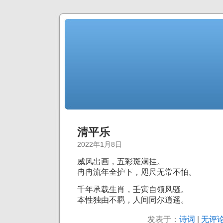
清平乐
2022年1月8日
威风出画，五彩斑斓挂。
冉冉流年全护下，咫尺无常不怕。
千年承载生肖，壬寅自领风骚。
本性独由不羁，人间同尔逍遥。
发表于：
诗词
|
无评论