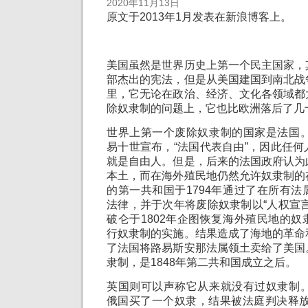
2020年11月13日
原文于2013年1月发表在新浪博客上。
美国虽然是世界历史上第一个民主国家，
部杰出的宪法，但是从美国建国到南北战
里，它无论在政治、经济、文化各领域都
除奴隶制的问题上，它也比欧洲落后了几
世界上第一个废除奴隶制的国家是法国。
易十世宣布，“法国代表自由”，因此任
就是自由人。但是，后来的法国政府认为
本土，而在海外殖民地仍然允许奴隶制的
的第一共和国于1794年通过了在所有
法律，并于次年将废除奴隶制以“人权宣
破仑于1802年企图恢复海外殖民地的
行奴隶制的实施。结果造成了海地的革命
了法国将路易斯安那法属领土卖给了美国
隶制，是1848年第二共和国成立之后。
英国则可以声称它从来就没有过奴隶制。
俄国买了一个奴隶，结果被法庭判决释放