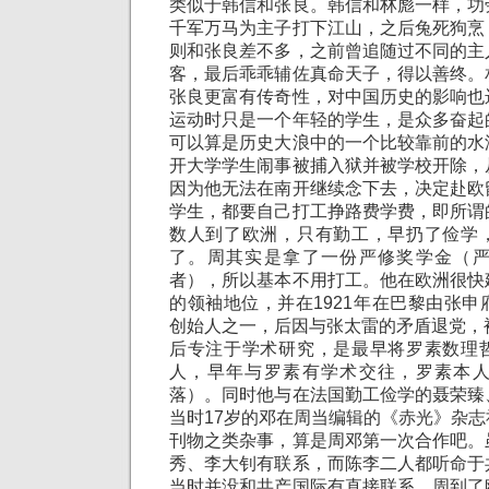
类似于韩信和张良。韩信和林彪一样，功
千军万马为主子打下江山，之后兔死狗烹
则和张良差不多，之前曾追随过不同的主
客，最后乖乖辅佐真命天子，得以善终。
张良更富有传奇性，对中国历史的影响也
运动时只是一个年轻的学生，是众多奋起
可以算是历史大浪中的一个比较靠前的水
开大学学生闹事被捕入狱并被学校开除，
因为他无法在南开继续念下去，决定赴欧
学生，都要自己打工挣路费学费，即所谓
数人到了欧洲，只有勤工，早扔了俭学
了。周其实是拿了一份严修奖学金（
者），所以基本不用打工。他在欧洲很快
的领袖地位，并在1921年在巴黎由张
创始人之一，后因与张太雷的矛盾退党，
后专注于学术研究，是最早将罗素数理
人，早年与罗素有学术交往，罗素本
落）。同时他与在法国勤工俭学的聂荣臻
当时17岁的邓在周当编辑的《赤光》杂
刊物之类杂事，算是周邓第一次合作吧。
秀、李大钊有联系，而陈李二人都听命于
当时并没和共产国际有直接联系。周到了