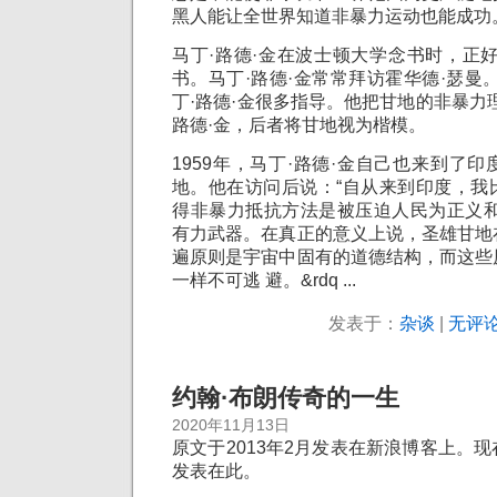
黑人能让全世界知道非暴力运动也能成功
马丁·路德·金在波士顿大学念书时，正
书。马丁·路德·金常常拜访霍华德·瑟曼
丁·路德·金很多指导。他把甘地的非暴力
路德·金，后者将甘地视为楷模。
1959年，马丁·路德·金自己也来到了
地。他在访问后说：“自从来到印度，我
得非暴力抵抗方法是被压迫人民为正义和
有力武器。在真正的意义上说，圣雄甘地
遍原则是宇宙中固有的道德结构，而这些
一样不可逃 避。&rdq ...
发表于：
杂谈
|
无评论
约翰·布朗传奇的一生
2020年11月13日
原文于2013年2月发表在新浪博客上。
发表在此。