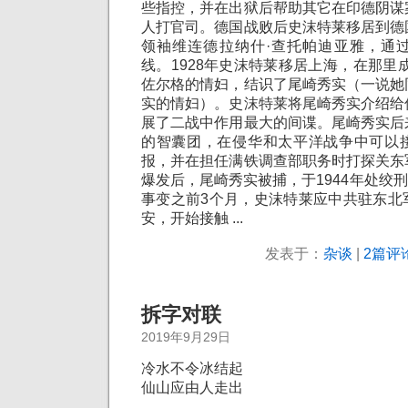
些指控，并在出狱后帮助其它在印德阴谋
人打官司。德国战败后史沫特莱移居到德
领袖维连德拉纳什·查托帕迪亚雅，通
线。1928年史沫特莱移居上海，在那里
佐尔格的情妇，结识了尾崎秀实（一说她
实的情妇）。史沫特莱将尾崎秀实介绍给
展了二战中作用最大的间谍。尾崎秀实后
的智囊团，在侵华和太平洋战争中可以
报，并在担任满铁调查部职务时打探关东
爆发后，尾崎秀实被捕，于1944年处绞刑
事变之前3个月，史沫特莱应中共驻东北
安，开始接触 ...
发表于：
杂谈
|
2篇评论
拆字对联
2019年9月29日
冷水不令冰结起
仙山应由人走出