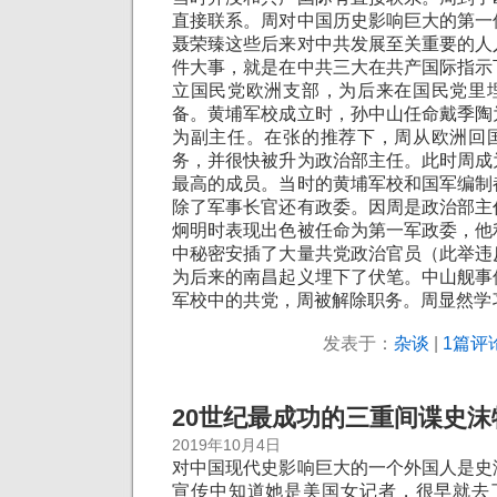
直接联系。周对中国历史影响巨大的第一
聂荣臻这些后来对中共发展至关重要的人
件大事，就是在中共三大在共产国际指示
立国民党欧洲支部，为后来在国民党里
备。黄埔军校成立时，孙中山任命戴季陶
为副主任。在张的推荐下，周从欧洲回
务，并很快被升为政治部主任。此时周成
最高的成员。当时的黄埔军校和国军编制
除了军事长官还有政委。因周是政治部主
炯明时表现出色被任命为第一军政委，他
中秘密安插了大量共党政治官员（此举违
为后来的南昌起义埋下了伏笔。中山舰事
军校中的共党，周被解除职务。周显然学习能
发表于：
杂谈
|
1篇评论
20世纪最成功的三重间谍史沫
2019年10月4日
对中国现代史影响巨大的一个外国人是史
宣传中知道她是美国女记者，很早就去了