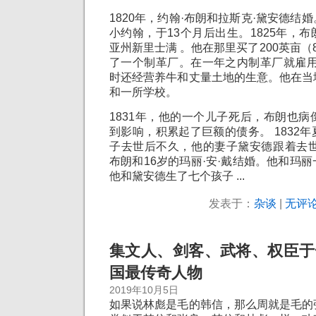
1820年，约翰·布朗和拉斯克·黛安德结
小约翰，于13个月后出生。1825年，
亚州新里士满 。他在那里买了200英亩（
了一个制革厂。在一年之内制革厂就雇用
时还经营养牛和丈量土地的生意。他在当
和一所学校。
1831年，他的一个儿子死后，布朗也
到影响，积累起了巨额的债务。 1832
子去世后不久，他的妻子黛安德跟着去世。 
布朗和16岁的玛丽·安·戴结婚。他和玛
他和黛安德生了七个孩子 ...
发表于：
杂谈
|
无评论
集文人、剑客、武将、权臣于
国最传奇人物
2019年10月5日
如果说林彪是毛的韩信，那么周就是毛的