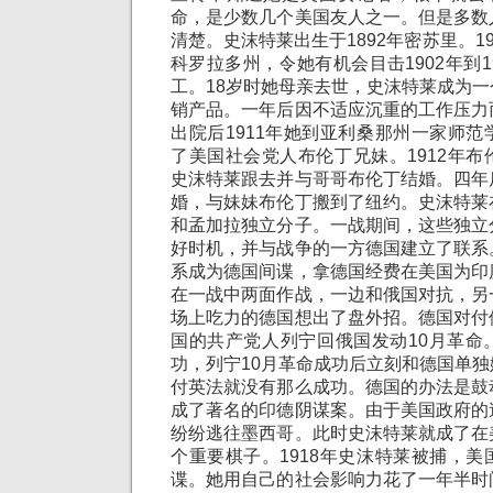
命，是少数几个美国友人之一。但是多数
清楚。史沫特莱出生于1892年密苏里。1
科罗拉多州，令她有机会目击1902年到1
工。18岁时她母亲去世，史沫特莱成为
销产品。一年后因不适应沉重的工作压力
出院后1911年她到亚利桑那州一家师
了美国社会党人布伦丁兄妹。1912年
史沫特莱跟去并与哥哥布伦丁结婚。四年
婚，与妹妹布伦丁搬到了纽约。史沫特莱
和孟加拉独立分子。一战期间，这些独立
好时机，并与战争的一方德国建立了联系
系成为德国间谍，拿德国经费在美国为印
在一战中两面作战，一边和俄国对抗，另
场上吃力的德国想出了盘外招。德国对付
国的共产党人列宁回俄国发动10月革命
功，列宁10月革命成功后立刻和德国单
付英法就没有那么成功。德国的办法是鼓
成了著名的印德阴谋案。由于美国政府的
纷纷逃往墨西哥。此时史沫特莱就成了在
个重要棋子。1918年史沫特莱被捕，
谍。她用自己的社会影响力花了一年半时