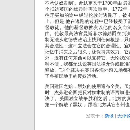
不承认奴隶制”。此认定又于1700年由 
个抵达英国的奴隶时再次重申。1772
往牙买加的途中经过伦敦时逃跑了，被
上。但是 他在逃跑的过程中已经接受了
督教徒。他的基督教教友以他的名义向
由。伦敦最高法官曼斯菲尔德勋爵在判决
制无法从道德或政治上找到任何根据，只
其合法性；这种立法会在它的合理性、宜
记忆中消失之后很久，还保持其效力。它
外，没有任何东西可以支持它。无论我的
种不便，我都无法说英国法律允许或批准
释放。”这个裁决在英国各海外殖民地都
了各殖民地里的废奴运动。
美国建国之始，黑奴的使用遍布全美。虽
时，杰弗逊企图把反对奴隶制的语言加进
决了。美国独立战争胜利之后，北方的宾
第一个解放了黑奴， 跟着北方其它各州也纷
发表于：
杂谈
|
无评论