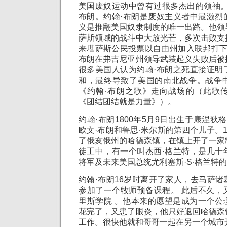
美国废奴运动中曾有过很多杰出的领袖。
布朗。约翰·布朗是废奴主义者中最激烈
义是推翻美国奴隶制度的唯一出路。他领
萨斯领域的战斗中大放光芒，多次击败支
来堪萨斯公民投票以自由州加入联邦打下了
布朗在弗吉尼亚州领导武装起义失败后被
很多美国人认为约翰·布朗之死直接证明
和，最终导致了美国的南北战争。战争
《约翰·布朗之歌》走向战场的（此歌
《团结团结就是力量》）。
约翰·布朗1800年5月9日出生于康涅狄
欧文·布朗和鲁思·米尔斯的第四个儿子。1
了俄亥俄州的哈德森镇，在镇上开了一家
徒工中，有一个叫杰西·格兰特，是几十
将军及未来美国总统尤利塞斯·S·格兰特
约翰·布朗16岁时离开了家人，去马萨
参加了一个牧师预备课程。 此后不久，
里斯学院 。他本来的愿望是成为一个公
花完了，又患了眼炎，他只好返回哈德森
工作。很快他就和哥哥一起在另一个城市