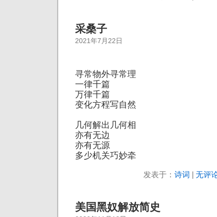
采桑子
2021年7月22日
寻常物外寻常理
一律千篇
万律千篇
变化方程写自然
几何解出几何相
亦有无边
亦有无源
多少机关巧妙牵
发表于：
诗词
|
无评论
美国黑奴解放简史