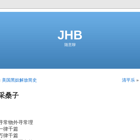
JHB
随意聊
«
美国黑奴解放简史
清平乐
»
采桑子
寻常物外寻常理
一律千篇
万律千篇