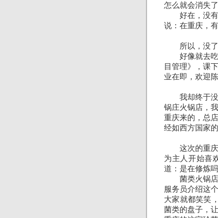
怎么就会消失
好在，没有小
说：在重庆，
所以，没了小
好像就去吃了
目管理》，课
业在即，欢迎
我却终于没有
锅庄火锅店，
重庆来的，总
经如西方国家
这次的重庆之
为主人开始喜
道：是在修炼
菌类火锅店我
服务员介绍这
大家就都笑笑，
菌类的盘子，