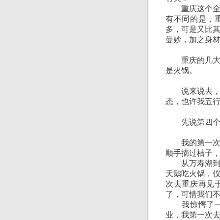
重庆这个全国
有不同的是，
多，可是又比
曼妙，加之身
重庆的几大特
是火锅。
说来说去，归
态，也许我五
先说第四个
我的第一次去
顺手摘过桔子
从万寿湖到了
天鹅吃火锅，
次去重庆再见
了，可惜我们
我惊愕了一下
业，我第一次