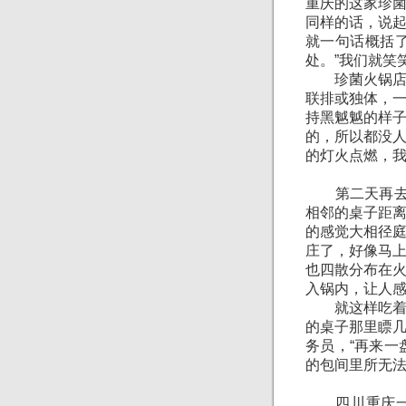
重庆的这家珍
同样的话，说
就一句话概括
处。”我们就笑
珍菌火锅店靠
联排或独体，
持黑魆魆的样
的，所以都没
的灯火点燃，
第二天再去吃
相邻的桌子距
的感觉大相径
庄了，好像马
也四散分布在
入锅内，让人
就这样吃着放
的桌子那里瞟
务员，“再来一
的包间里所无
四川重庆一带