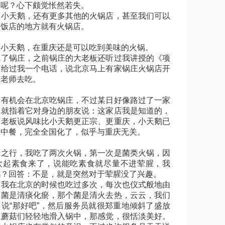
了呢？心下颇觉怅然若失。
天鹅，还有更多其他的火锅店，甚至我们可以
有饭店的地方就有火锅店。
天鹅，在重庆还是可以吃到美味的火锅。
锅庄，之前锅庄的大老板还听过我讲授的《项
下给过我一个电话，说北京马上有家锅庄火锅店开
陈老师去吃。
机会在北京吃锅庄，不过某日好像路过了一家
我就指着它对身边的朋友说：这家店我是知道的，
店老板说风味比小天鹅更正宗、更重庆，小天鹅已
的中餐，完全全国化了，似乎与重庆无关。
行，我吃了两次火锅，第一次是菌类火锅，因
欢起素食来了，说能吃素食就尽量不进荤腥，我
吗？回答：不是，就是突然对于荤腥没了兴趣。
在北京的时候也吃过多次，每次也仪式般地由
个菌是清痰化瘀，那个菌是清火去热，云云，我们
说“那好吧”，然后服务员就很郑重地倾斜了盛放
让蘑菇们轻轻地滑入锅中，那感觉，很恬淡美好。