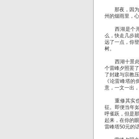
那夜，因为在
州的烟雨里，
西湖是个开放
么，快走几步
远了一点，你
树。
西湖十景此时
个雷峰夕照罢
了封建与宗教
《论雷峰塔的
意，一文一出
重修其实也没
征。即便当年如
呼雀跃，但是
起来，在你的
雷峰塔50元的