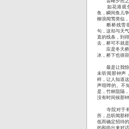
雷峰夕照之外
如花港观鱼，
鱼，瞬间鱼儿
柳浪闻莺类似
断桥残雪非是
句，这却与天
直的线条，到
去，桥可不就
应是冬天桥上
冰，桥下也很
最是让我惊诧
未听闻那钟声
样，让人知道
声喧哗的。不
是，竹林阻隔
没有时间候那
寺院对于有点
所，总听闻那
低而确定招待
的和尚出来对