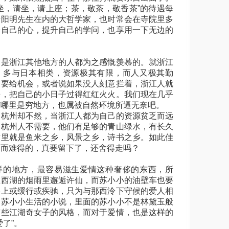
坐，请坐，请上座；茶，敬茶，敬香茶”的待遇每
括阳明先生在内的大哲学家，也时常会在寺院里多
静自己的心，提升自己的学问，也享用一下无边的
浙江其他地方的人都为之感慨羡慕的。就浙江
，多与日本相类，资源极其有限，而人又极其勤
只要给机会，或者说如果没人刻意拦着，浙江人就
来，把自己的小日子过得红红火火。我们现在几乎
有哪里是穷地方，也属被自然环境所逼无奈吧。
州却不然，当浙江人都为自己的资源贫乏而远
，杭州人不需要，他们有足够的青山绿水，有长久
这里就是鱼米之乡，风景之乡，诗书之乡。如此佳
界而难得的，真要留下了，还舍得走吗？
地方，最容易滋生爱情这种奢侈的东西，所
在西湖的烟雨里邂逅许仙，而苏小小的油壁车也要
路上或缓行或疾驰，只为与那西泠下守候的爱人相
写苏小小生活的小说，里面的苏小小不是林黛玉般
有些江湖奇女子的风格，而对于爱情，也是这样的
爱了”。