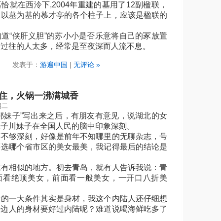
在西泠下,2004年重建的墓用了12副楹联，
在以墓为基的慕才亭的各个柱子上，应该是楹联的
“侠肝义胆”的苏小小是否乐意将自己的冢放置
，过往的人太多，经常是至夜深而人流不息。
发表于：
游遍中国
|
无评论 »
住，火锅一沸满城香
期二
妹子”写出来之后，有朋友有意见，说湖北的女
妹子川妹子在全国人民的脑中印象深刻。
够深刻，好像是前年不知哪里的无聊杂志，号
评选哪个省市区的美女最美，我记得最后的结论是
相似的地方。初去青岛，就有人告诉我说：青
面看绝顶美女，前面看一般美女，一开口八折美
一大条件其实是身材，我这个内陆人还仔细想
海边人的身材要好过内陆呢？难道说喝海鲜吃多了