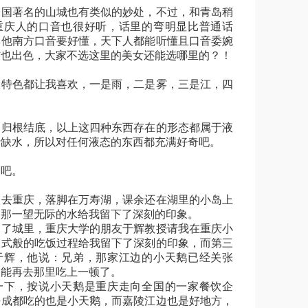
著名的山城也有类似的妙处，不过，和青岛稍
重庆人的口音也很好听，话里的弯明显比普通话
其他南方口音要好懂，天下人都能听懂且口音委婉
材也出色，大家不选这里的美女还能选哪里的？！
色都让我喜欢，一是雨，二是雾，三是江，四
根结底，以上这四种东西存在的形态都属于液
行缺水，所以对任何液态的东西都充满好奇吧。
吧。
重庆，落脚在万寿湖，课余还在湖里的小岛上
，那一望无际的水给我留下了深刻的印象。
城里，重庆大学的朋友于辉教授请我在重庆小
仪式般的吃饭过程给我留下了深刻的印象，而第三
于辉，他说：兄弟，那家江边的小天鹅已经关张
不能再去那里吃上一顿了。
，按说小天鹅是重庆走向全国的一家餐饮企
去成都吃的也是小天鹅，而嘉陵江边也是好地方，