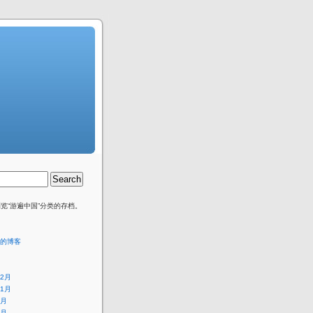
览“游遍中国”分类的存档。
的博客
12月
11月
9月
6月