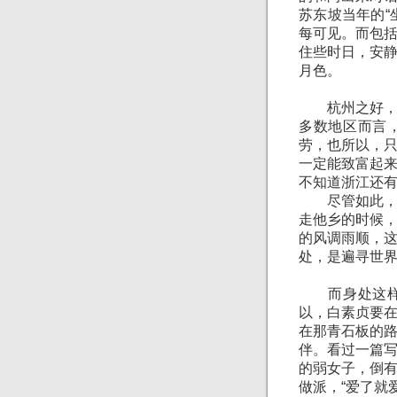
苏东坡当年的“
每可见。而包
住些时日，安
月色。
杭州之好，是
多数地区而言
劳，也所以，
一定能致富起
不知道浙江还
尽管如此，杭
走他乡的时候
的风调雨顺，
处，是遍寻世
而身处这样的
以，白素贞要
在那青石板的
伴。看过一篇
的弱女子，倒
做派，“爱了就