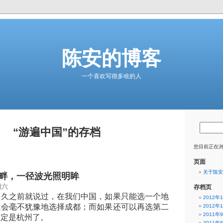
陈安的博客
一个喜欢写很多啥的人
“游遍中国”的存档
您目前正在浏
页面
关于陈安
畔，一径波光照明眸
期六
存档页
之前就说过，在我们中国，如果只能选一个地
2012年
我会毫不犹豫地选择成都；而如果还可以再选第二
2012年
2011年
一定是杭州了。
2011年