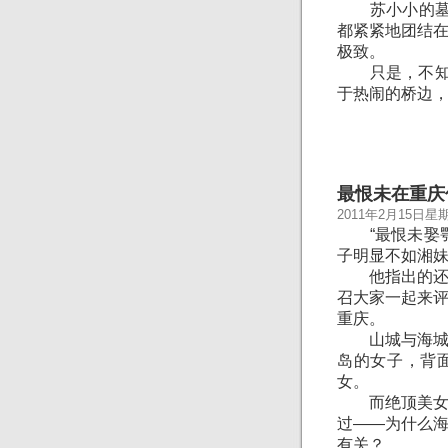
苏小小的墓恰就
都紧紧地团结
极致。
只是，不知道
于热闹的桥边
最恨未在重庆
2011年2月15日星
“最恨未娶鄂
子明显不如湘
他指出的还不
召大家一起来
重庆。
山城与海城有
岛的女子，背
女。
而绝顶美女的
过——为什么
有关？