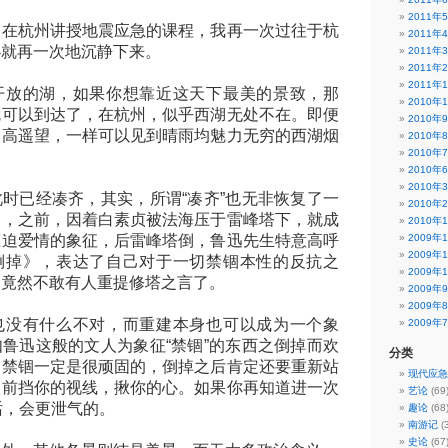
2011年
杭州讲授地震应急的课程，我再一次过往于杭
2011年
心就再一次地沉静下来。
2011年
2011年
2011年
的湖，如果你想靠近这天下最美的景致，那
2010年
就可以到达了，在杭州，似乎西湖无处不在。即便
2010年
登高遥望，一样可以见到晴雨均魅力无穷的西湖烟
2010年
2010年
2010年
2010年
已经凑齐，其实，所谓“凑齐”也无非恢复了一
2010年
了，之前，因着白素贞被法海压于雷峰塔下，就成
2010年
压迫爱情的象征，后雷峰塔倒，鲁迅先生特意高呼
2009年
2009年
倒掉》，表达了自己对于一切禁锢本性的反抗之
2009年
，竟然不敢有人重提修塔之言了。
2009年
2009年
有什么不对，而重建本身也可以成为一个象
2009年
鲁迅这般的文人为象征“禁锢”的东西之倒掉而欢
分类
那禁锢一定是很顽固的，倒掉之后肯定还要重新站
现代应急
眼前挡你的视线，揪你的心。如果你再知道进一次
艺论
(69
话，会更泄气的。
趣论
(68
南游记
(3
史论
(67