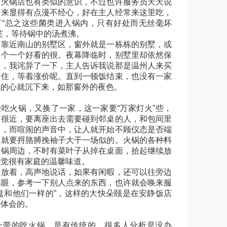
菌火锅店也有类似的意识，不过也许服务员天天说
起来显得有点漫不经心，好在主人经常来这里吃，
了“总之这些菌类进入锅内，只有好处而无丝毫坏
笑，等待锅中的汤煮沸。
近南山的别墅区，窗外就是一栋栋的别墅，或
一个一个好看的很。夜幕降临时，别墅里却依然保
子，我诧异了一下，主人告诉我说那是温州人来买
人住，等着涨价呢。直到一顿饭结束，也没有一家
我的心就沉下来，如那窗外的夜色。
火锅，又换了一家，这一家要“万家灯火”些，
离很近，要离座出去需要碰到邻桌的人，和包间里
庭，而喧闹的声音中，让人就开始不顾仪态是否端
上就要捋胳膊挽袖子大干一场似的。火锅的各种料
火锅周边，不时有菜叶子从掉在桌面，拾起继续放
感觉很有家庭的温馨味道。
着，高声地说话，如果有闲暇，还可以往旁边
几眼，参考一下别人点来的东西，也许就会唤来服
盘和他们一样的”，这样的大快朵颐是在安静饭店
法体会的。
的吃火锅，是有传统的，很多人分析是没办