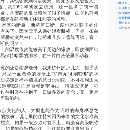
，其他各景则纯是美景，而无太多政治含义。
时论
(76
我1991年初次去杭州，还一度拿了饼干喂
未分类
(
争食，为安静的夏日增添了很多情趣。曲院风荷与
欧行漫记
游遍中国
，都是在静与动里体味那美的风雅。
事论
(15
真的断桥，断桥何日断一度也是对联里的佳
人论
(16
气有关了，因为雪里从远处观看断桥，但是一条白
得断桥处突然中止，过断桥几步，雪线再续，看上
是断的吗？！
的温度依然能够高于周边的缘故，即便湖面结
容易保持暗黑的湖水，在一片白茫茫里不动着。
的还是南屏晚钟，我来杭州的那几次，似乎从
，只见一面黄色的墙壁上书“南无阿弥陀佛”的字
这里必定是禅林幽境的慧日永明院，不可在周边大
知道寺院对面是否就是南屏山，猜测应该是，可
，过往时又往往抱了一日游多景的意念，竟一定是
钟声敲响的。
文化的人，大概也能作为临时的肉身栖息之
样的故事，说寺里的住持常因为来客的文化水准高
的档次，如果一般沙弥对答不上，就会有高级职称
话，如果依然抵挡不住，那住持就要亲自出面了。