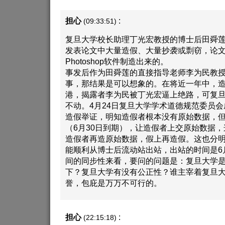
担心
:
(09:33:51)
复旦大学校长助理丁光宏教授的博士后田舜
发表论文中大量造假、大量抄袭或剽窃，论
Photoshop软件制造出来的。
事发后作为田舜莲的直接指导老师李为民教
事，那结果是可以想象的。在将近一年中，
港，揭露者李为民被丁光宏逼上绝路，可复
不动。4月24日复旦大学学术道德规范委员
造假举证，明知造假者根本没有原始数据，但
（6月30日到期），让造假者上交原始数据
造假者再造原始数据，假上再造假。这也分
能顺利从博士后流动站出站，出站的时间是6
间的同步性来看，要问的问题是：复旦大学
下？复旦大学有没有公正性？谁主宰着复旦
誉，包庇是万万不可行的。
担心
:
(22:15:18)