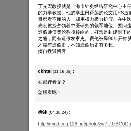
丁光宏教授就是上海市针灸经络研究中心主
的力学教授。他的学生田舜莲的论文用PS造
目都看不懂的人，却用权力极力护假。在中
光宏教授占领着中医研究的领军地位。要问
造假师傅费伦教授传给的，好想是封建制下
之貉，同有造假发家史。费伦被爆96年开始
才爆有造假史，不知造假历史有多长。
摘自搜狐博客
ckhtsi
:
(11:16:35)
在那裡看呢？
怎樣看呢？
徐冰
:
(04:38:24)
http://img.bimg.126.net/photo/zw7UJzB