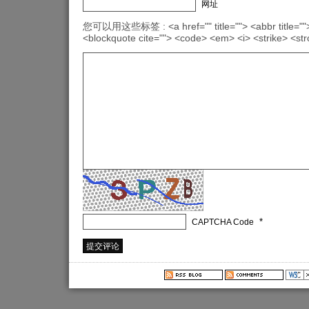
网址
您可以用这些标签 : <a href="" title=""> <abbr title="">
<blockquote cite=""> <code> <em> <i> <strike> <st
*
CAPTCHA Code