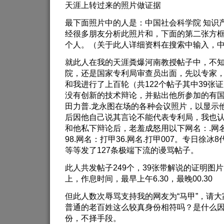
天涯上转过来的照片做证据
最下面照片中的人是：中国社会科学院 知识产
经很多朋友分析此照片和，下面的第二张方
个人。（关于此人详细资料在搜索中输入，
就此人在我的天涯粪爆河南教授帖子中，不
院，还是国家专利局审查员出面，先以专家
和我进行了上百轮（共122个帖子其中39张
没有创新的技术辩论，并贴出他所参加的有国
田力普.龙永图在场的各种会议照片，以显示
后因他自己说其言论不能代表专利局，我也
和他私下辩论后，老羞成怒用以下网名：.网名：
98.网名：打甲36.网名.打甲007。专日徐冰
等等发了127条极端下流的谩骂帖子。
此人共发帖子249个，39张带解说的证明图
上，作息时间，最早上午6.30，最晚00.30
但此人数次辱骂支持我的网友为“马甲”，请
普通的老百姓这么较真身份相符吗？是什么
份，不择手段。