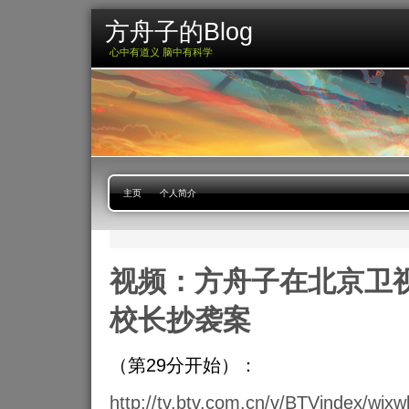
方舟子的Blog
心中有道义 脑中有科学
主页
个人简介
视频：方舟子在北京卫
校长抄袭案
（第29分开始）：
http://tv.btv.com.cn/v/BTVindex/wjx