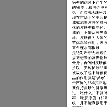
病变的刺激下产生
的物质，和贝壳没
钙，而涂抹珍珠粉甚
现在市场上的美容
成或滋养皮肤的成
化的皮肤变得年轻
成的，不能从外界
环。皮肤做为人体
节体温等作用，吸
甚至连水都很难—
是绝对严密无通透
渗透进来的营养物
全身，再传回皮肤被
所以，美容护肤品
被吸收了也不能被
品的作用就是“误导
告声称的那样真正地
要保持皮肤的健康
过，吃什么并不就
容。吃胶原蛋白和
收，并不能直接用