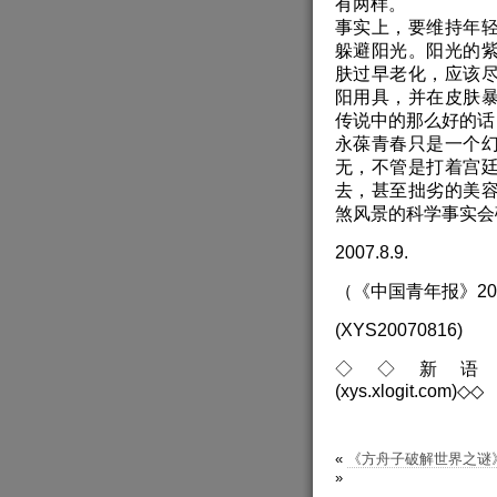
有两样。
事实上，要维持年
躲避阳光。阳光的
肤过早老化，应该
阳用具，并在皮肤
传说中的那么好的话
永葆青春只是一个
无，不管是打着宫
去，甚至拙劣的美
煞风景的科学事实会
2007.8.9.
（《中国青年报》2007
(XYS20070816)
◇◇新语丝(www.xys
(xys.xlogit.com)◇◇
«
《方舟子破解世界之谜
»