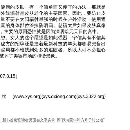
轻健康的皮肤，有一个简单而又便宜的办法，那就是
紫外线辐射是皮肤老化的主要因素。因此，要防止皮
尽量不要在太阳辐射最强的时候在户外活动，使用遮
暴露的身体部位涂抹防晒霜。慈禧太后如果皮肤真像
，主要的原因恐怕就是因为深居暗无天日的宫中。
幻想。女人的这个愿望是如此强烈，宁信其有不信其
廷秘方的招牌还是挂着最新科技的羊头都容易兜售出
容骗局都不难找到众多的追随者。所以大可不必担心
破坏了美容市场的和谐景象。
.8.15）
.org)(xys.dxiong.com)(xys.3322.org)
》新书首发暨读者见面会文字实录
评“我向蒙牛和方舟子讨公道”