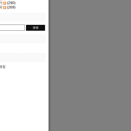
判
(290)
局
(269)
博客