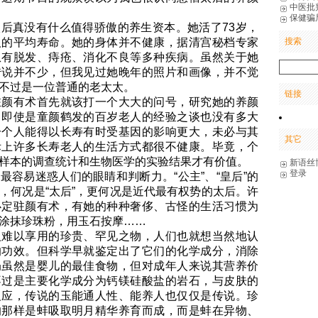
中医批
保健骗
后真没有什么值得骄傲的养生资本。她活了73岁，
人的平均寿命。她的身体并不健康，据清宫秘档专家
搜索
患有脱发、痔疮、消化不良等多种疾病。虽然关于她
传说并不少，但我见过她晚年的照片和画像，并不觉
不过是一位普通的老太太。
链接
驻颜有术首先就该打一个大大的问号，研究她的养颜
。即使是童颜鹤发的百岁老人的经验之谈也没有多大
一个人能得以长寿有时受基因的影响更大，未必与其
其它
际上许多长寿老人的生活方式都很不健康。毕竟，个
样本的调查统计和生物医学的实验结果才有价值。
新语丝
登录
最容易迷惑人们的眼睛和判断力。“公主”、“皇后”的
，何况是“太后”，更何况是近代最有权势的太后。许
必定驻颜有术，有她的种种奢侈、古怪的生活习惯为
涂抹珍珠粉，用玉石按摩……
人难以享用的珍贵、罕见之物，人们也就想当然地认
的功效。但科学早就鉴定出了它们的化学成分，消除
奶虽然是婴儿的最佳食物，但对成年人来说其营养价
不过是主要化学成分为钙镁硅酸盐的岩石，与皮肤的
反应，传说的玉能通人性、能养人也仅仅是传说。珍
的那样是蚌吸取明月精华养育而成，而是蚌在异物、