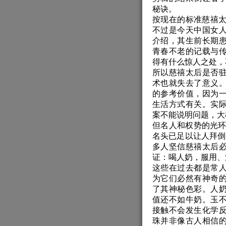
秘诀。
按现在的标准慈禧太
不过是今天中国女
介绍，其生前长期
青春不老的记载与
得有什么惊人之处，
所以慈禧太后是否
术也就失去了意义
的参考价值，因为
生活方式有关。实
案不能说明问题，大
但名人和权势的光环
名头已足以让人拜倒
多人坚信慈禧太后
证：喝人奶，服用、
这些在过去都是常
为它们必然有神奇
了其神秘色彩。人
值还不如牛奶。玉
接触不会发生化学
珠并非像古人相信