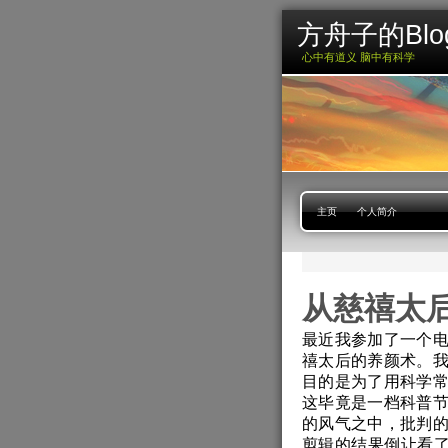
方舟子的Blo
心中有道义 脑中有科学
主页
个人简介
从慈禧太
最近我参加了一个
禧太后的养颜术。
目的是为了用科学
这毕竟是一档科普
的风气之中，批判
剪辑的结果倒让看