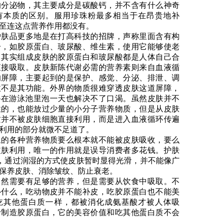
的分泌物，其主要成分是碳酸钙，并不含有什么神奇
有本质的区别。服用珍珠粉最多相当于在昂贵地补
至连这点营养作用都没有。
护肤品更多地是在打高科技的招牌，声称里面含有构
分，如胶原蛋白、玻尿酸、维生素，使用它能够使老
。其实组成皮肤的胶原蛋白和玻尿酸都是人体自己合
直接吸取。皮肤新陈代谢必需的营养素则来自血液循
的屏障，主要起到的是保护、感觉、分泌、排泄、调
收不是其功能。外界的物质很难穿透皮肤这道屏障，
—在游泳池里泡一天也解决不了口渴。虽然皮肤并不
性的，也能放过少量的小分子营养物质，但是从皮肤
质并不被皮肤细胞直接利用，而是进入血液循环传遍
利用的部分就微不足道了。
里的各种营养物质要么根本就不能被皮肤吸收，要么
皮肤利用，唯一的作用就是误导消费者多花钱。护肤
”，通过润湿的方式使皮肤暂时显得光滑，并不能像广
保养皮肤、消除皱纹、防止衰老。
当然需要有足够的营养，但是需要从饮食中吸取。不
补什么，吃动物皮并不能补皮，吃胶原蛋白也不能美
吃其他蛋白质一样，都被消化成氨基酸才被人体吸
于制造胶原蛋白，它的美容价值和吃其他蛋白质不会