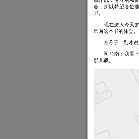
线作战：专业的和
容，所以希望各位
书。
现在进入今天的下
己写这本书的体会。
方舟子：刚才说是
司马南：我看下边
那儿飙。