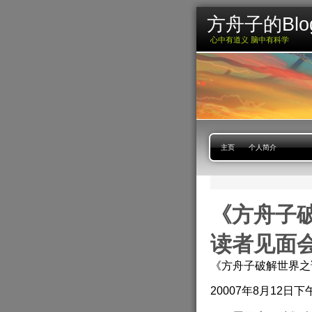
方舟子的Blo
心中有道义 脑中有科学
主页
个人简介
《方舟子
读者见面
《方舟子破解世界之
20007年8月12日