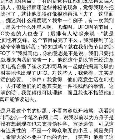
及到他们的利益了，有的是觉得让他们没法再去骗人
想骗人，但是很痴迷这些神秘的现象，觉得我现在把
破除掉了，就让他觉得好像很难再混下去了。这里面
人，痴迷到什么程度呢？我举一个例子，有一次我到
，是关于什么外星人啊、飞碟啊、UFO啊的节目，
FO协会的人也去了（后排有人站起来说：“就是
之间也有交锋。这个节目做完了不久，我就接到了这
秘兮兮地告诉我：“你知道吗？就在我们做节目的那
FO了？”我就问他，你的意思是不是说，我们只要批
人就要来向我们警告一下。他说这个是以前已经注意
某某电视台播了崔永元和司马南一起做的揭露飞碟的
时某地也出现了UFO。对这些人，我觉得，其实是
对话的必要。（掌声）我觉得，他们愿意生活在幻想
利。去打破他们的幻想其实是一件很残酷的事情。这
不满的话，我觉得很可以理解，而且我也不指望他们
真正能够读进去。
只看这个书的标题，不看内容就开始骂。我看到
卡卡”这么一个笔名在网上骂，说我以前以为方舟子是
，没有想到现在也去支持伪科学、宣扬迷信。可见这
具有连贯性的，不是一个哗众取宠的小丑，就是美日
奸，希望大家不要中了他的诡计。（笑声）他看了这