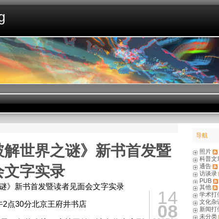
g
导航
破解世界之谜》新书首发暨
照片
科普文
会文字实录
通告
访谈录
PUB
谜》新书首发暨读者见面会文字实录
其他
14
学术打
文化杂
下午2点30分北京王府井书店
08
新闻打
未分类