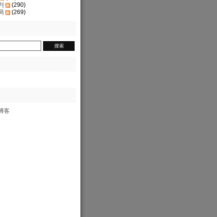
判
(290)
局
(269)
博客