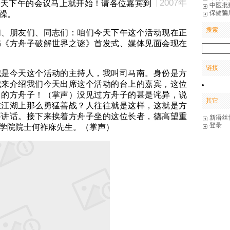
2007年
下午的会议马上就开始！请各位嘉宾到
中医批
保健骗
躁。
搜索
朋友们、同志们：咱们今天下午这个活动现在正
书《方舟子破解世界之谜》首发式、媒体见面会现在
链接
今天这个活动的主持人，我叫司马南。身份是方
我来介绍我们今天出席这个活动的台上的嘉宾，这位
名的方舟子！（掌声）没见过方舟子的甚是诧异，说
其它
在江湖上那么勇猛善战？人往往就是这样，这就是方
要讲话。接下来挨着方舟子坐的这位长者，德高望重
新语丝
登录
学院院士何祚庥先生。（掌声）