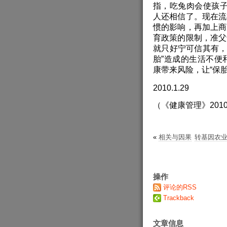
指，吃兔肉会使孩
人还相信了。现在流
惯的影响，再加上商
育政策的限制，准父
就只好宁可信其有，
胎”造成的生活不便
康带来风险，让“保胎
2010.1.29
（《健康管理》201
«
相关与因果
转基因农
操作
评论的RSS
Trackback
文章信息