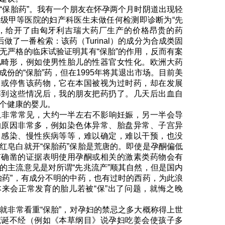
保胎药”。我有一个朋友在怀孕两个月时阴道出现轻
级甲等医院的妇产科医生未做任何检测即诊断为“先
胎，给开了由匈牙利吉瑞大药厂生产的价格昂贵的药
后做了一番检索：该药（Turinal）的成分为合成类固
无严格的临床试验证明其有“保胎”的作用，反而有案
儿畸形，例如使男性胎儿的性器官女性化。欧洲大药
份的“保胎”药，但在1995年将其退出市场。目前美
售或停售该药物，它在本国被视为过时药，却在发展
解到这些情况后，我的朋友把药扔了。几天后出血自
个健康的婴儿。
非常常见，大约一半左右不影响妊娠，另一半会导
的原因非常多，例如染色体异常、胎盘异常、子宫异
、感染、慢性疾病等等，难以确定，难以干预，也没
红皂白就开“保胎药”保胎是荒唐的。即使是孕酮偏低
有确凿的证据表明使用孕酮或相关的激素类药物会有
的主流意见是对所谓“先兆流产”顺其自然，但是国内
胎药”，有成分不明的中药，也有过时的西药，为此浪
来会正常发育的胎儿若被“保”出了问题，就悔之晚
非常看重“保胎”，对孕妇的禁忌之多大概称得上世
荒诞不经（例如《本草纲目》说孕妇吃姜会使孩子多