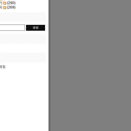
判
(290)
局
(269)
博客