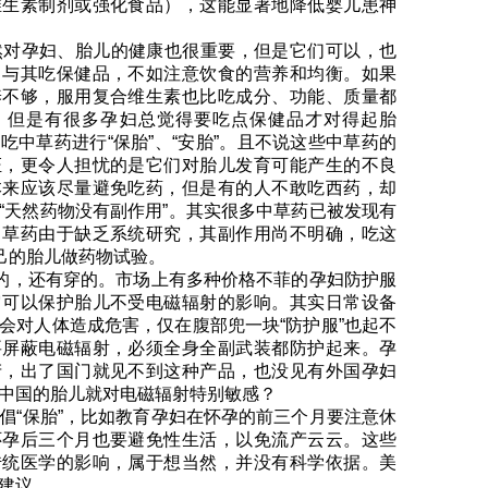
维生素制剂或强化食品），这能显著地降低婴儿患神
对孕妇、胎儿的健康也很重要，但是它们可以，也
，与其吃保健品，不如注意饮食的营养和均衡。如果
养不够，服用复合维生素也比吃成分、功能、质量都
。但是有很多孕妇总觉得要吃点保健品才对得起胎
吃中草药进行“保胎”、“安胎”。且不说这些中草药的
证，更令人担忧的是它们对胎儿发育可能产生的不良
本来应该尽量避免吃药，但是有的人不敢吃西药，却
“天然药物没有副作用”。其实很多中草药已被发现有
中草药由于缺乏系统研究，其副作用尚不明确，吃这
自己的胎儿做药物试验。
的，还有穿的。市场上有多种价格不菲的孕妇防护服
它可以保护胎儿不受电磁辐射的影响。其实日常设备
会对人体造成危害，仅在腹部兜一块“防护服”也起不
要屏蔽电磁辐射，必须全身全副武装都防护起来。孕
产，出了国门就见不到这种产品，也没见有外国孕妇
中国的胎儿就对电磁辐射特别敏感？
“保胎”，比如教育孕妇在怀孕的前三个月要注意休
怀孕后三个月也要避免性生活，以免流产云云。这些
传统医学的影响，属于想当然，并没有科学依据。美
建议。