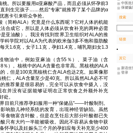
中医批
核桃。所以要服用α亚麻酸产品，而且必须从怀孕前3
保健骗
直到生完孩子……然后“专家”就推荐了某个品牌的α
优惠卡引来听众争抢。
搜索
（简称ALA）究竟是什么东西呢？它对人体的机能
没法合成它，所以是人体必须从饮食补充的两种必需
是亚油酸）。我没有找到世界卫生组织对ALA的推
链接
学科学院对以ALA为代表的欧米伽3多不饱和脂肪酸
天1.6克，女子1.1克，孕妇1.4克，哺乳期妇女1.3
其它
植物油中，例如亚麻油（含55％）、菜子油（含
8％）。核桃中的ALA含量也非常高。黑核桃的ALA
新语丝
的，但是100克黑核桃仁含ALA也达2克。如果像那
登录
核桃仁，ALA含量至少是40克。所以虽然ALA必不可
A的推荐量是很容易的，完全可以从饮食中摄入，没
现在并没有证据能够证明在正常饮食之外额外补充
么好处。
目前只推荐孕妇服用一种“保健品”——叶酸制剂。
会影响胎儿神经系统的发育，出现神经管缺陷。虽然
肝等食物富含叶酸，但是在烹饪后大部分叶酸都已失
叶酸只有大约一半能被吸收。因此不容易从食物中获
备怀孕以及妊娠头三个月的孕妇应每天补充至少400