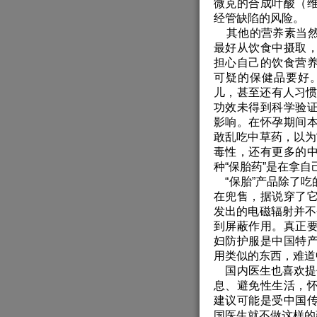
微克的合成叶酸（
经管缺陷的风险。
其他的营养素当然
最好从饮食中摄取
担心自己的饮食营
可疑的保健品要好
儿，甚至还有人习惯
功效未得到科学验
影响。在怀孕期间
敢乱吃中草药，以为
毒性，还有更多的
种“保胎药”是在拿
“保胎”产品除了吃
在兜售，据说穿了
发出的电磁辐射并不
到屏蔽作用。真正
妇防护服是中国特
用类似的东西，难道
国内医生也喜欢提倡
息、避免性生活，
建议可能是受中国
国医生就不做这样的