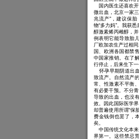
国内医生还喜欢开“
微出血，北京一家三
兆流产”，建议保
物“多力妈”。我获悉
醇激素烯丙雌醇，并
例表明它能导致胎
厂欧加农生产过相同成
国、欧洲各国都禁
中国家推销。在了
行停止，后来生下一
怀孕早期阴道出血
致流产。自然流产
常、性激素不平衡
有必要干预。不分青
导致的出血，也没
效。因此国际医学界
却普遍使用所谓“保
费金钱倒也罢了，本
矣。
中国传统文化本来就
界第一。这些禁忌