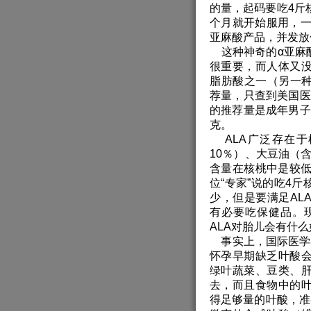
的量，起码要吃4斤
个月就开始服用，一
亚麻酸产品，并发放
这种神奇的α亚麻酸
很重要，而人体又
脂肪酸之一（另一种
荐量，只查到美国医
的推荐量是成年男子每
克。
ALA广泛存在于
10％）、大豆油（含
含量在核桃中是较低
位“专家”说的吃4斤
少，但是要满足AL
有必要吃保健品。
ALA对胎儿会有什
事实上，国际医学界
怀孕早期缺乏叶酸
绿叶蔬菜、豆类、
去，而且食物中的
得足够量的叶酸，准