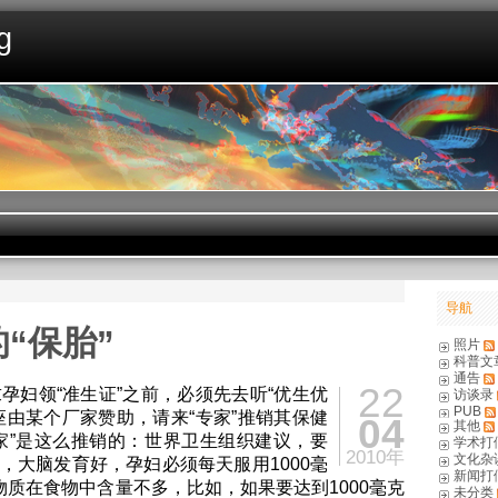
g
导航
“保胎”
照片
科普文
通告
22
妇领“准生证”之前，必须先去听“优生优
访谈录
PUB
座由某个厂家赞助，请来“专家”推销其保健
04
其他
家”是这么推销的：世界卫生组织建议，要
学术打
2010年
文化杂
，大脑发育好，孕妇必须每天服用1000毫
新闻打
物质在食物中含量不多，比如，如果要达到1000毫克
未分类