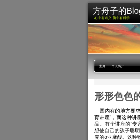
方舟子的Blo
心中有道义 脑中有科学
主页
个人简介
形形色色的
国内有的地方要求孕
育讲座”，而这种讲
品。有个讲座的“专
想使自己的孩子聪明
克的α亚麻酸。这种