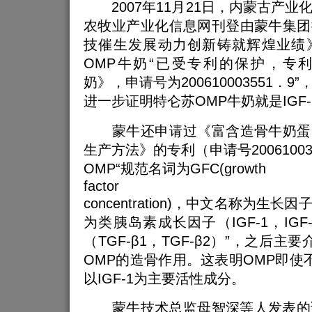
2007年11月21日，内蒙古产业
农牧业产业化信息网刊登由蒙牛集团
技催生发展动力创新铸就辉煌业绩
OMP牛奶“已受专利的保护，专
奶》，申请号为200610003551．
进一步证明特仑苏OMP牛奶就是IGF
蒙牛还申请过《富含造骨牛奶蛋
生产方法》的专利（申请号20061003
OMP“规范名词为GFC(growth
factor
concentration)，中文名称为生
为类胰岛素成长因子（IGF-1，IG
（TGF-β1，TGF-β2）”，之后主要
OMP的造骨作用。这表明OMP即使不
以IGF-1为主要活性成分。
蒙牛技术总监母智深等人发表的论文