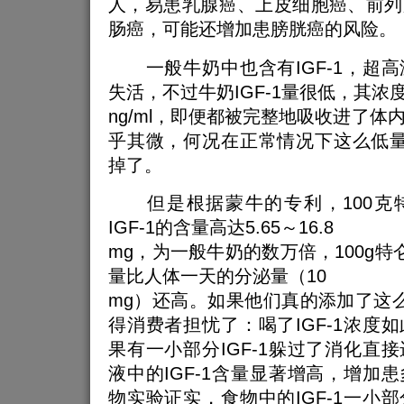
人，易患乳腺癌、上皮细胞癌、前列
肠癌，可能还增加患膀胱癌的风险。
一般牛奶中也含有IGF-1，超高
失活，不过牛奶IGF-1量很低，其浓
ng/ml，即便都被完整地吸收进了体
乎其微，何况在正常情况下这么低量的
掉了。
但是根据蒙牛的专利，100克
IGF-1的含量高达5.65～16.8
mg，为一般牛奶的数万倍，100g特仑
量比人体一天的分泌量（10
mg）还高。如果他们真的添加了这么多
得消费者担忧了：喝了IGF-1浓度
果有一小部分IGF-1躲过了消化直
液中的IGF-1含量显著增高，增加
物实验证实，食物中的IGF-1一小