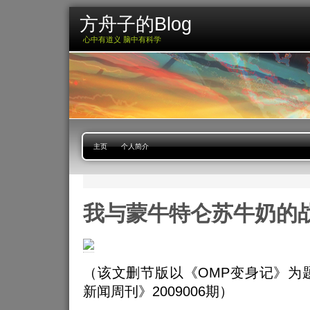
方舟子的Blog
心中有道义 脑中有科学
主页
个人简介
我与蒙牛特仑苏牛奶的
（该文删节版以《OMP变身记》为
新闻周刊》2009006期）