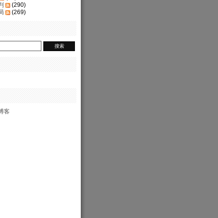
判
(290)
局
(269)
博客