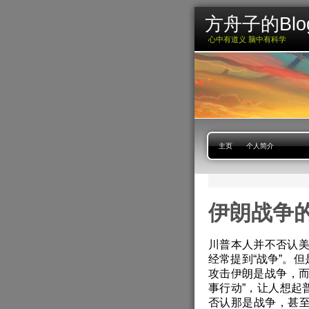
方舟子的Blo
心中有道义 脑中有科学
主页
个人简介
伊朗战争
川普本人并不否认
经常提到“战争”。
攻击伊朗是战争，而
事行动”，让人想起
否认那是战争，甚