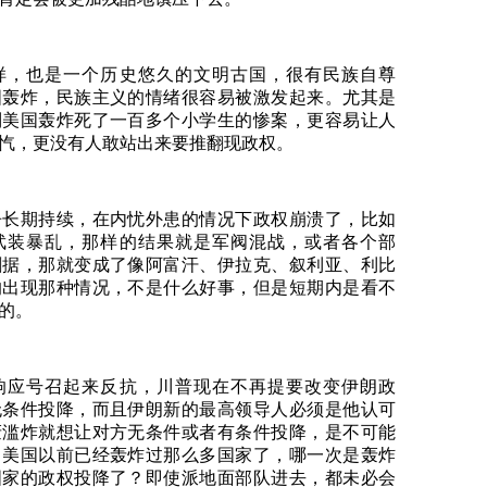
样，也是一个历史悠久的文明古国，很有民族自尊
国轰炸，民族主义的情绪很容易被激发起来。尤其是
到美国轰炸死了一百多个小学生的惨案，更容易让人
忾，更没有人敢站出来要推翻现政权。
争长期持续，在内忧外患的情况下政权崩溃了，比如
武装暴乱，那样的结果就是军阀混战，或者各个部
割据，那就变成了像阿富汗、伊拉克、叙利亚、利比
的出现那种情况，不是什么好事，但是短期内是看不
的。
响应号召起来反抗，川普现在不再提要改变伊朗政
无条件投降，而且伊朗新的最高领导人必须是他认可
轰滥炸就想让对方无条件或者有条件投降，是不可能
。美国以前已经轰炸过那么多国家了，哪一次是轰炸
国家的政权投降了？即使派地面部队进去，都未必会