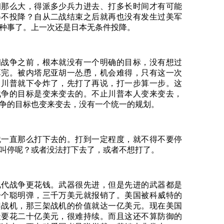
朗那么大，得派多少兵力进去、打多长时间才有可能
得不投降？自从二战结束之后就再也没有发生过美军
种事了。上一次还是日本无条件投降。
朗战争之前，根本就没有一个明确的目标，没有想过
算完。被内塔尼亚胡一怂恿，机会难得，只有这一次
，川普就下令炸了，先打了再说，打一步算一步。这
战争的目标是变来变去的。不止川普本人变来变去，
争的目标也变来变去，没有一个统一的规划。
就一直那么打下去的。打到一定程度，就不得不要停
叫停呢？或者没法打下去了，或者不想打了。
现代战争更花钱。武器很先进，但是先进的武器都是
一个聪明弹，三千万美元就报销了。美国被科威特的
架战机，那三架战机的价值就达一亿美元。现在美国
天要花二十亿美元，很难持续。而且这还不算防御的