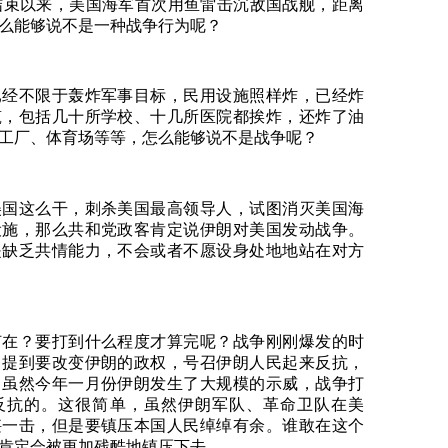
结束以来，美国海军首次用鱼雷击沉敌国战舰，距离
么能够说不是一种战争行为呢？
已经不限于轰炸军事目标，民用设施照样炸，已经炸
筑，包括几十所学校、十几所医院都挨炸，还炸了油
工厂、体育场等等，怎么能够说不是战争呢？
美国这么干，刺杀美国最高领导人，试图消灭美国海
设施，那么共和党政客肯定说伊朗对美国发动战争。
是缺乏共情能力，不会或者不愿设身处地地站在对方
何在？要打到什么程度才算完呢？战争刚刚爆发的时
，提到要改变伊朗的政权，号召伊朗人民起来反抗，
，虽然今年一月份伊朗发生了大规模的示威，战争打
反抗的。这很简单，虽然伊朗军队、革命卫队在美
堪一击，但是要镇压本国人民绰绰有余。谁敢在这个
肯定会被更加残酷地镇压下去。