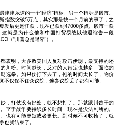
最津津乐道的一个“经济”指标。另一个指标是股市。
斯指数突破5万点，其实那是快一个月前的事了，之
爆发后更是狂跌，现在已跌到47000多点。股市一跌
，这就是为什么他和中国打贸易战以他退缩告一段
CO（“川普总是退缩”）。
果都表明，大多数美国人反对攻击伊朗，最支持的还
袖的川粉。时间越长，反对的人肯定也越多。面临的
中期选举。如果仗打下去了，拖的时间太长了，物价
党不仅保不住众议院，连参议院丢了都有可能。
不妙，打仗没有好处，就不想打了。那就跟川普干的
了。至于战争要持续多长时间，现在是没法判断的。
月。也有可能更短或者更长。到时候不可收拾了，就
争也就结束了。