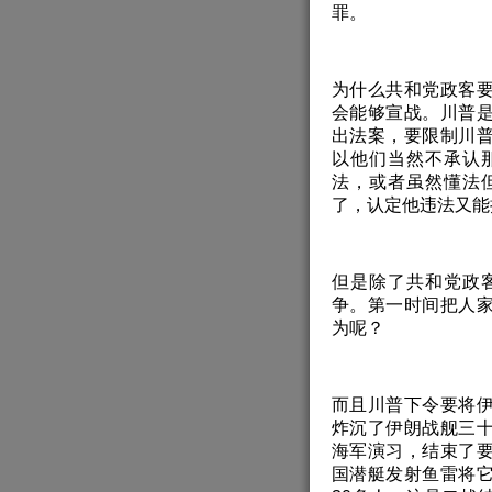
罪。
为什么共和党政客
会能够宣战。川普
出法案，要限制川
以他们当然不承认
法，或者虽然懂法
了，认定他违法又能
但是除了共和党政
争。第一时间把人
为呢？
而且川普下令要将
炸沉了伊朗战舰三
海军演习，结束了
国潜艇发射鱼雷将