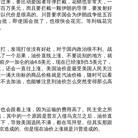
打过来，要出动爱国者导弹拦截，花销也非常大，一
四百万美元，而且要拦截一颗伊朗的导弹，要发射好
所以代价是很高的。川普要求国会为伊朗战争批五百
会批，即使国会批了，也很快会花完。等到钱花完
。
想打，发现打仗没有好处，对于国内政治很不利。战
现了一个后果，油价直线上涨。不要说别的地方，就
夕一加仑的油4.6美元，现在已经涨到5.5美元了，
完，还会一直往上涨。美国油价是最受美国人民关注
唯一满大街标的商品价格就是汽油价格，随时可以看
你不去加油，也能够注意到油价怎么突然变得那么高
价也会跟着上涨，因为运输的费用高了。民主党之所
大选，其中的一个原因是普京入侵乌克兰之后，油价直
不下，导致美国选民不满，都在骂拜登。但其实那跟
京造成的。但是现在油价上涨就是川普造成的。