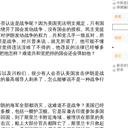
中医批
保健骗
搜索
要否认这是战争呢？因为美国宪法明文规定，只有国
是绕开了国会发动战争，没有国会的授权。民主党提
普对伊朗发动战争的权力，共和党几乎一致反对，所
链接
那是战争。对川普来说，就无所谓了。他可能不懂
但觉得违法没啥了不得的，他违反的法律已经够多
把他怎样？难道共和党把持的国会还会弹劾他？
其它
新语丝
登录
客以及川粉们，很少有人会否认美国攻击伊朗是战
家的最高领导人刺杀了，怎么能够说不是一种战争行
伊朗的海军全部都消灭，这难道不是战争？美国已经
十多艘，包括一艘护卫舰。它是应邀去印度参加多国
要回国，到了斯里兰卡附近海域，被埋伏在那里的美
它击沉，船上大部分官兵都阵亡了，斯里兰卡只救起