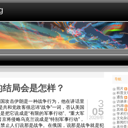
g
导航
的结局会是怎样？
照片
科普文
通告
3
美国攻击伊朗是一种战争行为，他在讲话里
访谈录
PUB
但是共和党政客很忌讳“战争”一词，否认美国
05
其他
是把它说成是“有限的军事行动”、“重大军
学术打
2026年
文化杂
普京将侵略乌克兰说成是“特别军事行动”，
新闻打
至禁止人们说那是战争。在俄国，说那是战争就是犯
未分类