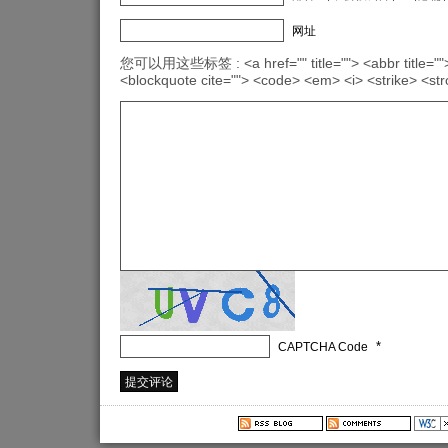
网址
您可以用这些标签 : <a href="" title=""> <abbr title="">
<blockquote cite=""> <code> <em> <i> <strike> <st
*
CAPTCHA Code