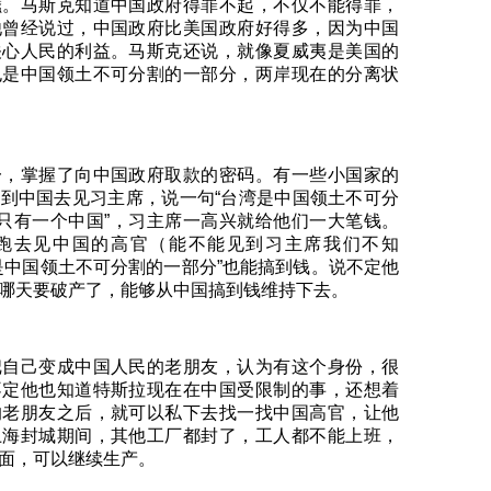
蠢。马斯克知道中国政府得罪不起，不仅不能得罪，
他曾经说过，中国政府比美国政府好得多，因为中国
关心人民的利益。马斯克还说，就像夏威夷是美国的
也是中国领土不可分割的一部分，两岸现在的分离状
一，掌握了向中国政府取款的密码。有一些小国家的
到中国去见习主席，说一句“台湾是中国领土不可分
上只有一个中国”，习主席一高兴就给他们一大笔钱。
跑去见中国的高官（能不能见到习主席我们不知
是中国领土不可分割的一部分”也能搞到钱。说不定他
哪天要破产了，能够从中国搞到钱维持下去。
把自己变成中国人民的老朋友，认为有这个身份，很
不定他也知道特斯拉现在在中国受限制的事，还想着
的老朋友之后，就可以私下去找一找中国高官，让他
上海封城期间，其他工厂都封了，工人都不能上班，
面，可以继续生产。