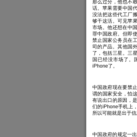
那么过分，他也不
话。苹果需要中国
没法把这些代工厂
够干这活。可见苹
市场。他还想在中国
罪中国政府。但即
禁止国家公务员在
司的产品。其他国
了，包括三星。三
国已经没市场了。
iPhone了。
中国政府现在要禁止
谓的国家安全，怕
有说出口的原因，是
们的iPhone手机
所以可能就是出于信息
中国政府的规定一出来