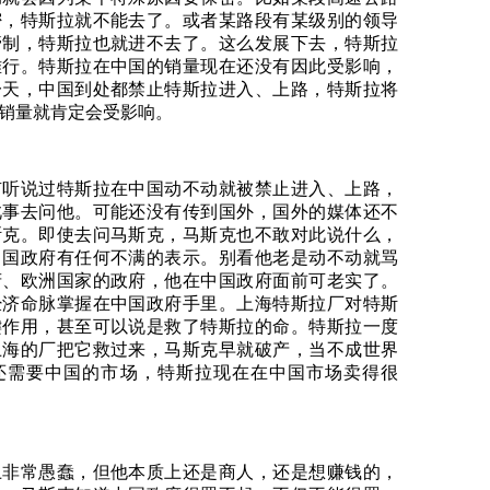
密，特斯拉就不能去了。或者某路段有某级别的领导
管制，特斯拉也就进不去了。这么发展下去，特斯拉
难行。特斯拉在中国的销量现在还没有因此受影响，
一天，中国到处都禁止特斯拉进入、上路，特斯拉将
销量就肯定会受影响。
有听说过特斯拉在中国动不动就被禁止进入、上路，
此事去问他。可能还没有传到国外，国外的媒体还不
斯克。即使去问马斯克，马斯克也不敢对此说什么，
中国政府有任何不满的表示。别看他老是动不动就骂
府、欧洲国家的政府，他在中国政府面前可老实了。
经济命脉掌握在中国政府手里。上海特斯拉厂对特斯
键作用，甚至可以说是救了特斯拉的命。特斯拉一度
上海的厂把它救过来，马斯克早就破产，当不成世界
还需要中国的市场，特斯拉现在在中国市场卖得很
上非常愚蠢，但他本质上还是商人，还是想赚钱的，