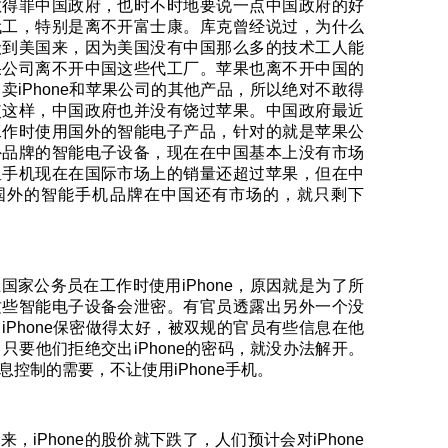
敢得罪中国政府，也时不时地要说一点中国政府的好
代工，特别是离不开富士康。库克曾经说过，为什么
搬到美国来，因为美国没有中国那么多的技术工人能
果公司离不开中国这些代工厂。苹果也离不开中国的
卖iPhone和苹果公司的其他产品，所以绝对不敢得
使这样，中国政府也并没有饶过苹果。中国政府最近
工作时使用国外的智能电子产品，针对的就是苹果公
外品牌的智能电子设备，现在在中国基本上没有市场
星手机现在在国际市场上的销量还超过苹果，但在中
国外的智能手机品牌在中国还有市场的，就只剩下
国家公务员在工作时使用iPhone，原因就是为了所
这些智能电子设备会泄密。有官员透露出另外一个没
iPhone保密做得太好，被双规的官员有些信息在他
上，只要他们拒绝交出iPhone的密码，就没办法解开。
控制的需要，不让使用iPhone手机。
，iPhone的股价就下跌了，人们预计会对iPhone