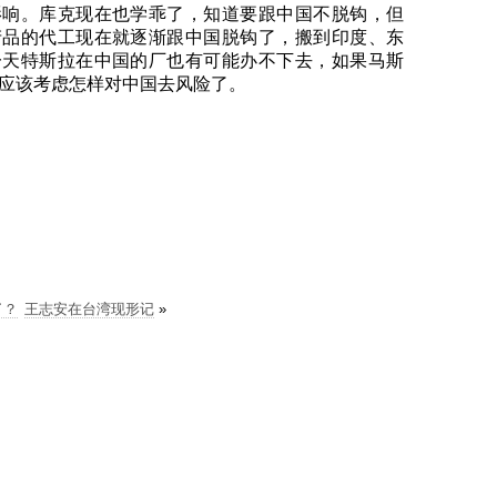
影响。库克现在也学乖了，知道要跟中国不脱钩，但
产品的代工现在就逐渐跟中国脱钩了，搬到印度、东
一天特斯拉在中国的厂也有可能办不下去，如果马斯
应该考虑怎样对中国去风险了。
了？
王志安在台湾现形记
»