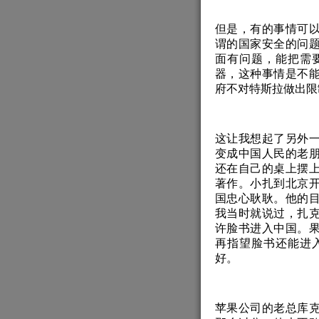
但是，有的事情可
谓的国家安全的问
面有问题，能把需
器，这种事情是不
府不对特斯拉做出限
这让我想起了另外
变成中国人民的老
还在自己的桌上摆
著作。小扎到北京
国忠心耿耿。他的
我当时就说过，扎
许脸书进入中国。
再指望脸书还能进
好。
苹果公司的老总库