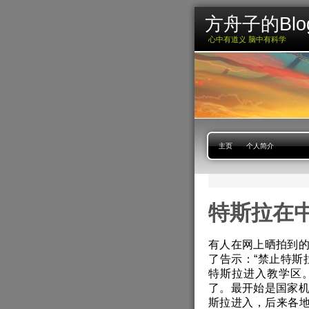
方舟子的Blo
心中有道义 脑中有科学
主页
个人简介
特斯拉在
有人在网上晒拍到
了告示：“禁止特斯
特斯拉进入教学区
了。最开始是国家
斯拉进入，后来各