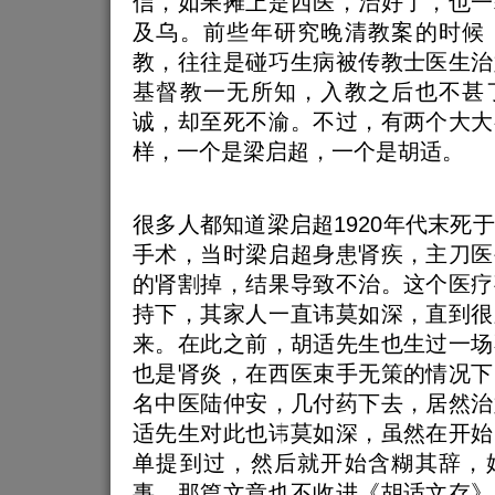
信，如果摊上是西医，治好了，也一
及乌。前些年研究晚清教案的时候
教，往往是碰巧生病被传教士医生治
基督教一无所知，入教之后也不甚
诚，却至死不渝。不过，有两个大大
样，一个是梁启超，一个是胡适。
很多人都知道梁启超1920年代末死
手术，当时梁启超身患肾疾，主刀医
的肾割掉，结果导致不治。这个医疗
持下，其家人一直讳莫如深，直到很
来。在此之前，胡适先生也生过一场
也是肾炎，在西医束手无策的情况下
名中医陆仲安，几付药下去，居然治
适先生对此也讳莫如深，虽然在开始
单提到过，然后就开始含糊其辞，
事，那篇文章也不收进《胡适文存》