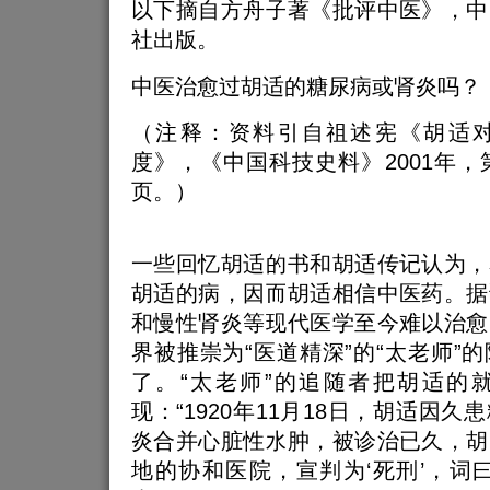
以下摘自方舟子著《批评中医》，中
社出版。
中医治愈过胡适的糖尿病或肾炎吗？
（注释：资料引自祖述宪《胡适
度》，《中国科技史料》2001年，第2
页。）
一些回忆胡适的书和胡适传记认为，
胡适的病，因而胡适相信中医药。据
和慢性肾炎等现代医学至今难以治愈
界被推崇为“医道精深”的“太老师”
了。“太老师”的追随者把胡适的
现：“1920年11月18日，胡适因
炎合并心脏性水肿，被诊治已久，胡
地的协和医院，宣判为‘死刑’，词