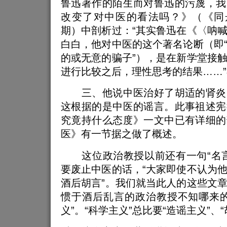
鲁迅著作的陌生而对鲁迅的污蔑，我
改变了对中医的看法吗？》（《同舟
期）中剖析过：“其实鲁迅在《〈呐
白白，他对中医的这个著名论断（即
的或无意的骗子”），是在新学堂接
进行比较之后，理性思考的结果……
三、他说中医治好了胡适的肾炎
这根据的是中医的谣言。此事祖述宪
究竟持什么态度》一文中已有详细的
医》有一节据之做了概述。
这位政治教授以前还有一句“名言
要废止中医的话，“大家即使不认为
酒后胡言”。我们就当此人的这些文
惯于酒后乱言的政治教授不知哪来的
义”。“科学主义”总比要“造谣主义”、