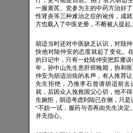
疗，更可能是自愈。由于名人胡适生
一服黄芪、党参为主的中药方治好了
性肾炎等三种难治之症的讹传，成就
方也载入了中医史册，不断被人提起
胡适当时还对中医缺乏认识，对陆仲
快他对陆仲安的态度就起了变化。在他1
的日记中，只有一处陆仲安把肛瘘误作
年，孙中山先生患肝癌晚期，协和医
仲安为胡适治病的名声，有人推荐让
先生拒绝，乃推李石曾请胡适前去
就，后因众人挽救国父心切，他不得
生婉拒，胡适考虑到陆已在侧，只是
“不妨一试，服药与否再由先生决定
并无信心。