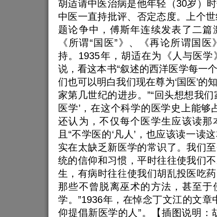
胡适请中医治病是他年轻（30岁）
中医一直持批评、否定态度。上个世
题论争中，傅斯年连续发表了二篇
《所谓“国医”》、《再论所谓国医
持。1935年，胡适在为《人与医
说，看这本书“叙述的西洋医学每一
们也可以明白我们现在尊为‘国医’的
家第几世纪的进步。”“回头想想我们
医学’，在这个科学的医学史上能够
还认为，不仅每个医学生应该读那
且“不学医的‘凡人’，也应该读一读
实在太缺乏新医学的常识了。我们至
统的信仰和习惯，平时往往使我们不
生，有病时往往使我们胡乱投医吃药
那些不曾脱离巫术的方法，甚至于
学。”1936年，在悼念丁文江的文章
仰提倡新医学的人”。【插图说明：