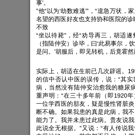
事’。
”他“以为‘劫数难逃’”，“遑急万状
名望的西医好友也支持协和医院的诊
不致
“坐以待毙”，经“劝导再三，胡适
（指陆仲安）诊毕，曰‘此易事尔，
是问。’胡服后，即见转机，后竟霍然
实际上，胡适在生前已几次辟谣。19
的信中否认中医的误传，说：“其实
病，当然没有陆仲安治愈我的糖尿病的
重声明：“在三十多年前（即1920
一位学西医的朋友，疑是慢性肾脏炎
断不确。如果我患的真是此病，我不
能力了。我并未患过此病。贵友说我
此说全无根据。”又说：“有人传说