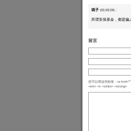
戏子
:
(01:03:24)
所谓安保基金，都是骗
留言
您可以用这些标签 : <a href="" title=
<em> <i> <strike> <strong>