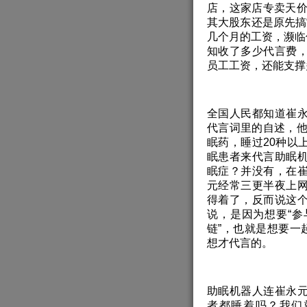
店，这家店专卖天
其大股东还是原先搞
几个月的工资，濒临倒
知收了多少代言费
员工工资，还能支撑
全国人民都知道崔
代言词里的自述，他
眠药，睡过20种以
眠患者来代言助眠
眠症？并没有，在
元经常三更半夜上
得着了，反而说这
说，是因为想要“
链”，也就是想要一
想才代言的。
助眠机器人连崔永
者都睡着吗？我们