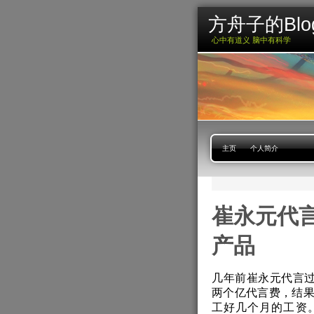
方舟子的Blo
心中有道义 脑中有科学
主页
个人简介
崔永元代
产品
几年前崔永元代言过
两个亿代言费，结
工好几个月的工资。