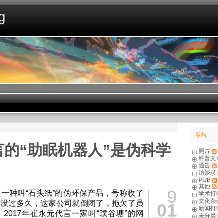
g
导航
言的“助眠机器人”是伪科学
照片
科普文
通告
访谈录
PUB
其他
9
一种叫“石头纸”的伪环保产品，号称收了
学术打
文化杂
果没过多久，这家公司就倒闭了，拖欠了员
01
新闻打
2017年崔永元代言一家叫“璞谷塘”的网
未分类