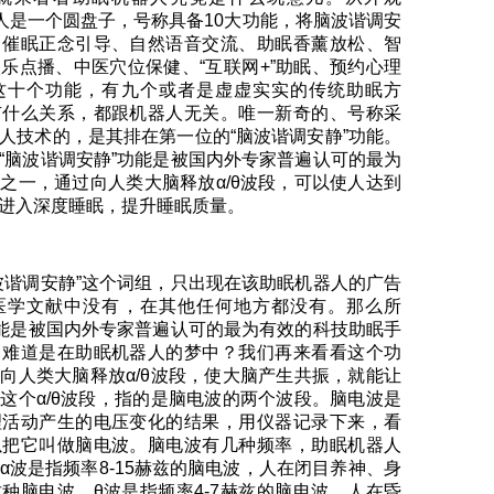
器人是一个圆盘子，号称具备10大功能，将脑波谐调安
、催眠正念引导、自然语音交流、助眠香薰放松、智
乐点播、中医穴位保健、“互联网+”助眠、预约心理
这十个功能，有九个或者是虚虚实实的传统助眠方
有什么关系，都跟机器人无关。唯一新奇的、号称采
人技术的，是其排在第一位的“脑波谐调安静”功能。
“脑波谐调安静”功能是被国内外专家普遍认可的最为
之一，通过向人类大脑释放α/θ波段，可以使人达到
进入深度睡眠，提升睡眠质量。
波谐调安静”这个词组，只出现在该助眠机器人的广告
医学文献中没有，在其他任何地方都没有。那么所
功能是被国内外专家普遍认可的最为有效的科技助眠手
？难道是在助眠机器人的梦中？我们再来看看这个功
向人类大脑释放α/θ波段，使大脑产生共振，就能让
这个α/θ波段，指的是脑电波的两个波段。脑电波是
理活动产生的电压变化的结果，用仪器记录下来，看
以把它叫做脑电波。脑电波有几种频率，助眠机器人
α波是指频率8-15赫兹的脑电波，人在闭目养神、身
种脑电波，θ波是指频率4-7赫兹的脑电波，人在昏