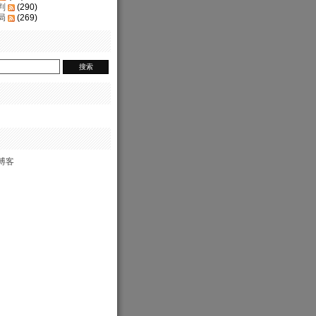
判
(290)
局
(269)
博客