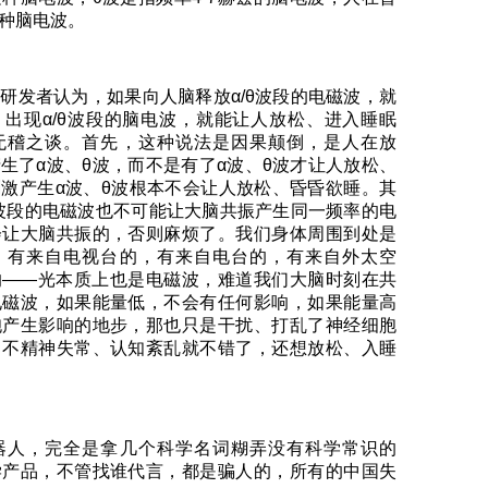
种脑电波。
研发者认为，如果向人脑释放α/θ波段的电磁波，就
出现α/θ波段的脑电波，就能让人放松、进入睡眠
无稽之谈。首先，这种说法是因果颠倒，是人在放
生了α波、θ波，而不是有了α波、θ波才让人放松、
激产生α波、θ波根本不会让人放松、昏昏欲睡。其
θ波段的电磁波也不可能让大脑共振产生同一频率的电
会让大脑共振的，否则麻烦了。我们身体周围到处是
，有来自电视台的，有来自电台的，有来自外太空
的——光本质上也是电磁波，难道我们大脑时刻在共
电磁波，如果能量低，不会有任何影响，如果能量高
胞产生影响的地步，那也只是干扰、打乱了神经细胞
，不精神失常、认知紊乱就不错了，还想放松、入睡
器人，完全是拿几个科学名词糊弄没有科学常识的
学产品，不管找谁代言，都是骗人的，所有的中国失