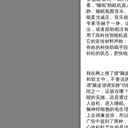
看，“睡啦”助眠机
静、睡眠氛围音乐
能柔光减压、音乐娱
专家等融于一身。
法，或者跟助眠没
用了高科技智能机器
它的宣传材料声称：
有效的科技助眠手段
轻松的状态，更快地
我在网上搜了搜“脑
和软文中，不要说
谓“脑波谐调安静”
段之一，证据在哪
能的实施，说是通过
人放松、进入睡眠。
脑神经细胞的电生
上去就像波浪，所
广告中提到了两种，
心放松时产生的是这