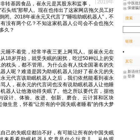
2019年
中医批
价非转基因食品，崔永元是其股东和监事，
保健骗
“石头纸”那帮人。现在也传出了这家网店拖欠员工好
闭。2018年崔永元又代言了“睡啦助眠机器人”，不
搜索
，有没有两个亿？不知这家机器人公司会不会也拖欠
多久？
链接
永元睡不着觉，经常半夜三更上网骂人。据崔永元在
从18岁开始，就受失眠的困扰，吃过50种以上的安
其它
上的枕头，都不管用。为什么会有人找全国著名的失
机器人呢？难道是因为助眠机器人治好了崔永元的失
新语丝
登录
崔永元代言该助眠机器人之后，我们依然能看到崔永
网骂人，崔永元的代言词也没有说助眠机器人让他睡
个机器人让他激动得失眠了。他之所以要代言，据他
参与设计、体验、改进、创新、磨合、云计算和区块
起做生意，怀着“让所有的中国失眠者睡着”的伟大梦
元自己的失眠症都治不好，有可能让所有的中国失眠
就来看看助眠机器人究竟是什么玩意儿。从外观