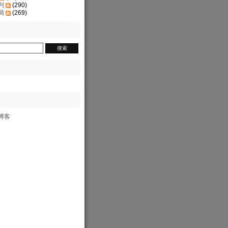
判
(290)
局
(269)
博客