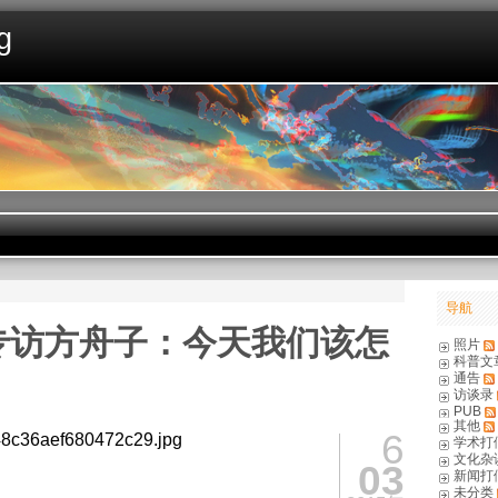
g
导航
专访方舟子：今天我们该怎
照片
科普文
通告
访谈录
PUB
其他
6
学术打
文化杂
03
新闻打
未分类