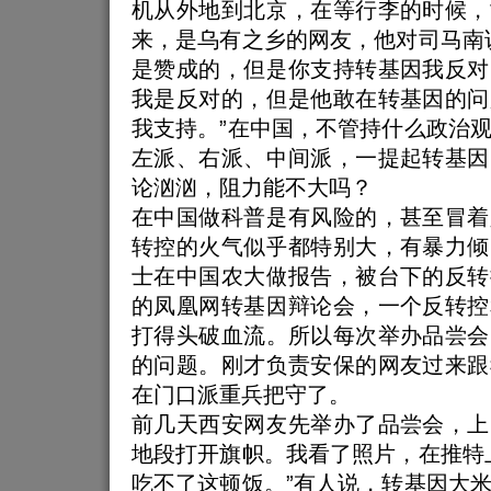
机从外地到北京，在等行李的时候，
来，是乌有之乡的网友，他对司马南
是赞成的，但是你支持转基因我反对
我是反对的，但是他敢在转基因的问
我支持。”在中国，不管持什么政治
左派、右派、中间派，一提起转基因
论汹汹，阻力能不大吗？
在中国做科普是有风险的，甚至冒着
转控的火气似乎都特别大，有暴力倾
士在中国农大做报告，被台下的反转
的凤凰网转基因辩论会，一个反转控
打得头破血流。所以每次举办品尝会
的问题。刚才负责安保的网友过来跟
在门口派重兵把守了。
前几天西安网友先举办了品尝会，上
地段打开旗帜。我看了照片，在推特
吃不了这顿饭。”有人说，转基因大