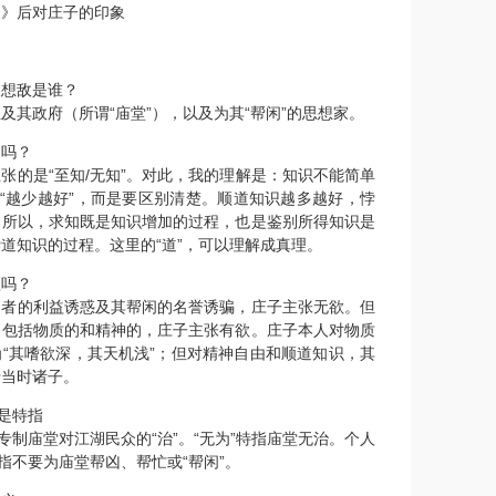
》后对庄子的印象
敌是谁？
政府（所谓“庙堂”），以及为其“帮闲”的思想家。
吗？
的是“至知/无知”。对此，我的理解是：知识不能简单
或“越少越好”，而是要区别清楚。顺道知识越多越好，悖
。所以，求知既是知识增加的过程，也是鉴别所得知识是
道知识的过程。这里的“道”，可以理解成真理。
吗？
的利益诱惑及其帮闲的名誉诱骗，庄子主张无欲。但
，包括物质的和精神的，庄子主张有欲。庄子本人对物质
“其嗜欲深，其天机浅”；但对精神自由和顺道知识，其
于当时诸子。
是特指
制庙堂对江湖民众的“治”。“无为”特指庙堂无治。个人
特指不要为庙堂帮凶、帮忙或“帮闲”。