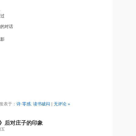
完
扫过
绕的对话
闷
泡影
发表于：
诗·零感
,
读书破闷
|
无评论 »
》后对庄子的印象
期五