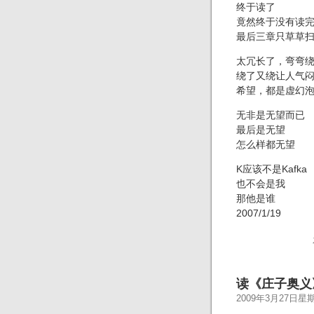
终于读了
竟然终于没有读
最后三章只草草
太冗长了，弯弯
绕了又绕让人气
希望，都是虚幻
无非是无望而已
最后是无望
怎么样都无望
K应该不是Kafka
也不会是我
那他是谁
2007/1/19
读《庄子奥义
2009年3月27日星