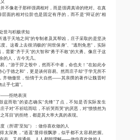
义
不像老子那样强调相对，而是强调真谛的绝对。在真
谛层面的相对位阶也是固定有序的，而不是“辩证的”相
处世与积极求知
逃于天地之间”的专制者及其帮凶，庄子采取的是坚决
度。这看上去很消极的“间世保身”、“逃刑免患”，实际
，需要“齐于天”的大智和“勇于不敢”的大勇。像庄子这
有余的人，古今无几。
易，“游于羿之彀中，然而不中者，命也夫！”在如此令
游心于德之和”，更是谈何容易。然而庄子却“于学无所不
情，齐物傲世，怡情于大自然——其亲撰的著作让魏晋时
物止乎七篇”。
——拒绝表演
盆而歌”的姿态确实“先锋”了点，不知是否实际发生
庄子对“不祈唁而唁，不祈哭而哭”的厌恶，对“愦愦然为
之耳目”的拒绝，都是其大率大真的表现。
（所谓“至知”）：做你喜欢做的人
得太深奥，“逍遥”显得很飘渺，似乎都不太容易把握。
实在在，又很通俗，人人都能理解——做你喜欢做的人，