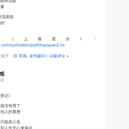
只能用沉默
力量
洪流面前
的”
卷《上善若水》：
g.com/xys/netters/psi9/hupojuan2.txt
发表于：
诗·零感
,
读书破闷
|
14篇评论 »
感
期五
变形记》
你就没有用了
了别人的累赘
都只能是心意
，别人也无心来体会