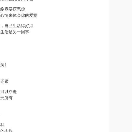
，终竟要厌恶你
有心情来体会你的爱意
赘，自己生活得好点
，生活是另一回事
地洞》
子还紧
时可以夺走
一无所有
已
过我
比的杰作