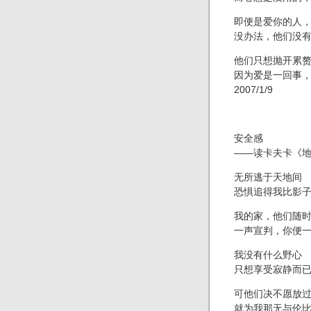
即便是爱你的人
没办法，他们没
他们只想抛开累
因为爱是一回事
2007/1/9
安全感
——读卡夫卡《
无所逃于天地间
恐惧追得我比影
我的家，他们随
一声宣判，你便
我没有什么野心
只想享受寂静而
可他们决不愿放
就为我那无与伦