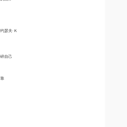
约瑟夫·Ｋ
撕碎自己
可靠
力