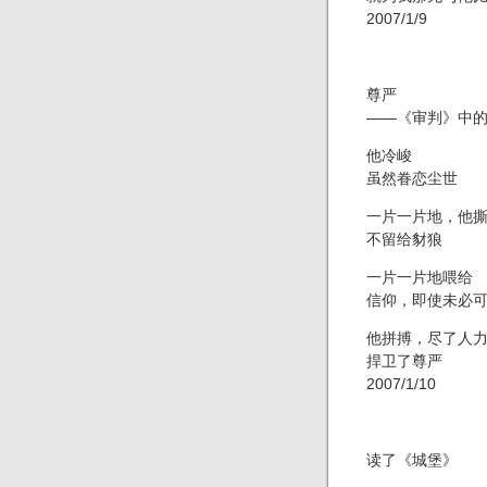
2007/1/9
尊严
——《审判》中的
他冷峻
虽然眷恋尘世
一片一片地，他
不留给豺狼
一片一片地喂给
信仰，即使未必
他拼搏，尽了人
捍卫了尊严
2007/1/10
读了《城堡》