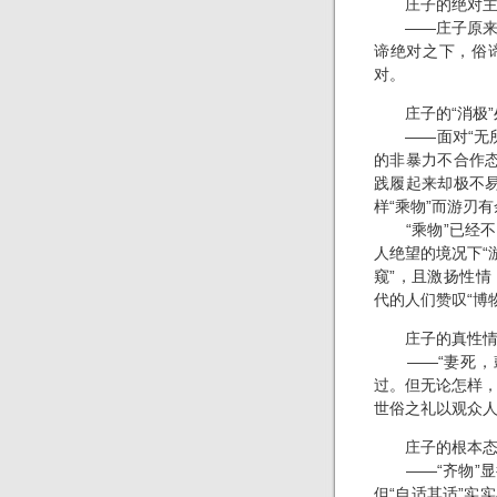
庄子的绝对主
——庄子原来并
谛绝对之下，俗
对。
庄子的“消极”
——面对“无所
的非暴力不合作态
践履起来却极不易
样“乘物”而游刃
“乘物”已经不
人绝望的境况下“
窥”，且激扬性
代的人们赞叹“博
庄子的真性情
——“妻死，鼓
过。但无论怎样，
世俗之礼以观众人
庄子的根本态度
——“齐物”显
但“自适其适”实