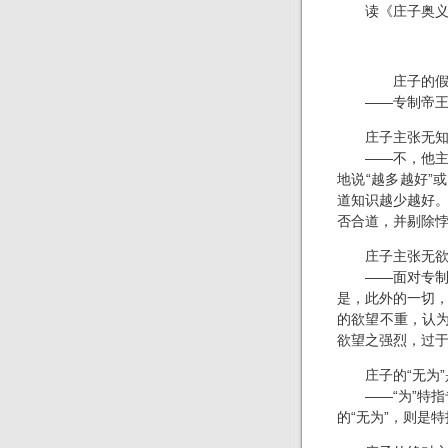
读《庄子奥义
庄子的假想
——专制帝王及其
庄子主张无知
——不，他主张
地说“越多越好”
道知识越少越好
否合道，并剔除悖
庄子主张无欲
——面对专制者
是，此外的一切
的欲望不重，认为
欲望之强烈，过
庄子的“无为”
——“为”特指专
的“无为”，则是