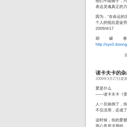
他们不能握手，
表达灵魂真正的
因为，“在命运的
个人的抵抗是徒劳
2009/4/17
胡破
http://xys3.dxion
读卡夫卡的杂
2009年3月27日星
爱是什么
——读卡夫卡《
人一旦病倒了，
不仅没用，还成
这时候，你的爱
而心意是没用的