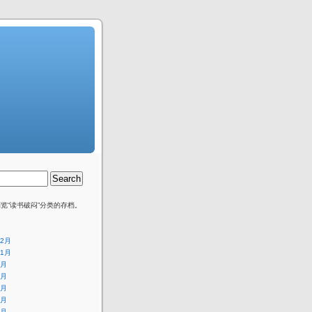
览“读书破闷”分类的存档。
12月
11月
1月
9月
8月
6月
5月