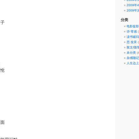
2009年
2009年
分类
辈子
电影捉影
诗·零感
(
读书破闷
思·发呆
(
散文/随
未分类
(4
杂感随记
候
人生边上
悲怆
后面
关