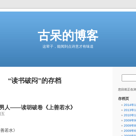
古呆的博客
这辈子，能闻到点诗意才有味道
“读书破闷”的存档
您目前正在浏
存档页
2014年
男人——读胡破卷《上善若水》
2013年
期五
2010年
2009年
人
2009年
上善若水》
2009年
2009年