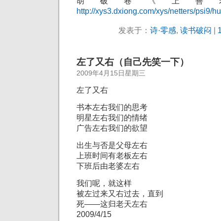
胡破卷《上善
http://xys3.dxiong.com/xys/netters/psi9/h
发表于：
诗·零感
,
读书破闷
|
左了又右（自己先笑一下）
2009年4月15日星期三
左了又右
书本左右我们的思考
明星左右我们的情绪
广告左右我们的欲望
出生与否是父母左右
上班时间有老板左右
下班后由老婆左右
我们呢，就这样
被左过来又右过去，直到
死——这归老天左右
2009/4/15