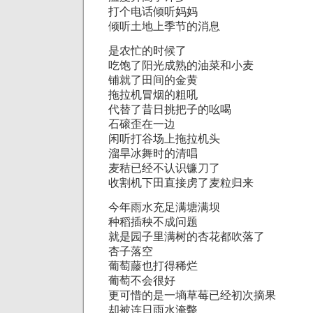
打个电话倾听妈妈
倾听土地上季节的消息
是农忙的时候了
吃饱了阳光成熟的油菜和小麦
铺就了田间的金黄
拖拉机冒烟的粗吼
代替了昔日挑把子的吆喝
石磙歪在一边
闲听打谷场上拖拉机头
溜旱冰舞时的清唱
麦秸已经不认识镰刀了
收割机下田直接虏了麦粒归来
今年雨水充足满塘满坝
种稻插秧不成问题
就是园子里满树的杏花都吹落了
杏子落空
葡萄藤也打得稀烂
葡萄不会很好
更可惜的是一墒草莓已经初次摘果
却被连日雨水淹斃