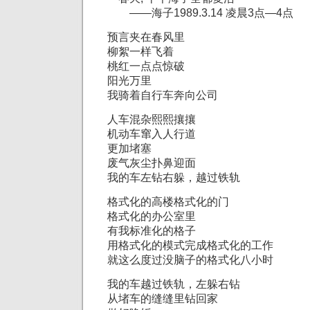
——海子1989.3.14 凌晨3点—4点
预言夹在春风里
柳絮一样飞着
桃红一点点惊破
阳光万里
我骑着自行车奔向公司
人车混杂熙熙攘攘
机动车窜入人行道
更加堵塞
废气灰尘扑鼻迎面
我的车左钻右躲，越过铁轨
格式化的高楼格式化的门
格式化的办公室里
有我标准化的格子
用格式化的模式完成格式化的工作
就这么度过没脑子的格式化八小时
我的车越过铁轨，左躲右钻
从堵车的缝缝里钻回家