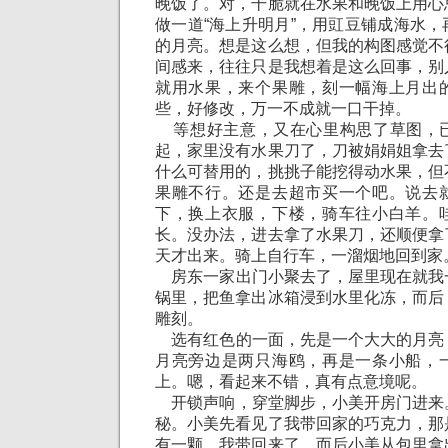
晚饭了。对，干脆就在水果和晚饭上用心
做一道“海上升明月”，用豇豆铺成海水
的月亮。想是这么想，但我的构图感觉不
间感来，往往只是我想着是这么回事，别
就用水果，来个果雕，刻一幅海上月出
些，好修改，万一不成就一口干掉。
等想好主意，又在心里构思了草图，
起，家里没有水果刀了，刀被娟娟姐拿去
什么可替用的，挑挑子能挖得动水果，但
果雕不行。还是去超市买一个吧。说去
下，换上衣服，下楼，骑车往小白羊。
长。没办法，进去拿了水果刀，还顺便拿
天才出来。骑上自行车，一溜烟地回到家
房东一家出门小聚去了，屋里现在就我
锅里，把鱼拿出冰箱浸到水里化冻，而后
雕刻。
选有红色的一面，先是一个大大的月亮
月亮旁边是两只海鸥，再是一条小船，
上。嗯，看起来不错，真有点意境呢。
开锁声响，穿堂脚步，小美开房门进来
秘。小美先看见了我带回家的巧克力，那
有一颗，我带回来了。而后小美从包里拿