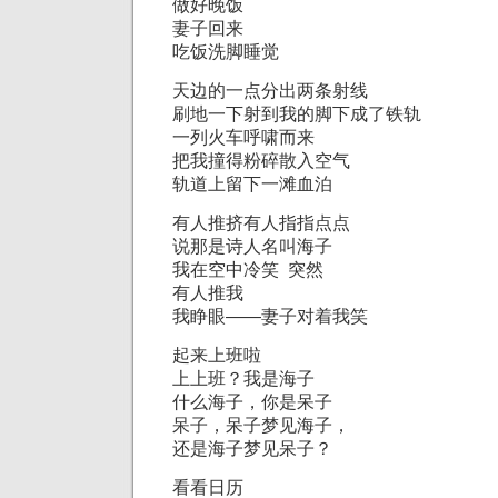
做好晚饭
妻子回来
吃饭洗脚睡觉
天边的一点分出两条射线
刷地一下射到我的脚下成了铁轨
一列火车呼啸而来
把我撞得粉碎散入空气
轨道上留下一滩血泊
有人推挤有人指指点点
说那是诗人名叫海子
我在空中冷笑 突然
有人推我
我睁眼——妻子对着我笑
起来上班啦
上上班？我是海子
什么海子，你是呆子
呆子，呆子梦见海子，
还是海子梦见呆子？
看看日历