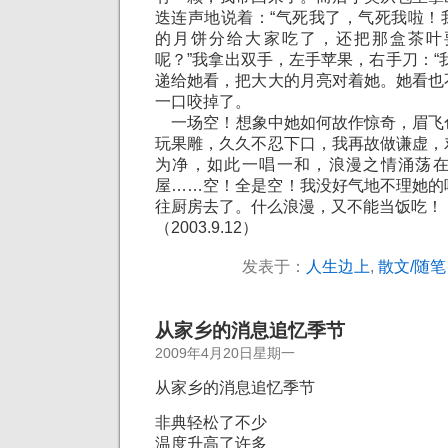
迭连声地说着：“气死我了，气死我啦！
的月饼分给大家吃了，还把那盒茶叶
呢？”我拿出双手，左手苹果，右手刀：“
递给她看，把大大的月亮对着她。她看也
一口咬掉了。
一场空！想象中她如何故作惊奇，眉飞
玩果雕，久久不忍下口，我再故做谦虚，
为净，如此一唱一和，浪漫之情涌荡
屋……空！全是空！我没好气地不理她的
往厨房去了。什么浪漫，又不能当饭吃！
（2003.9.12）
发表于：
人生边上
,
散文/随笔
从家乡的消息追忆季节
2009年4月20日星期一
从家乡的消息追忆季节
非典轻松了不少
温度升高了许多