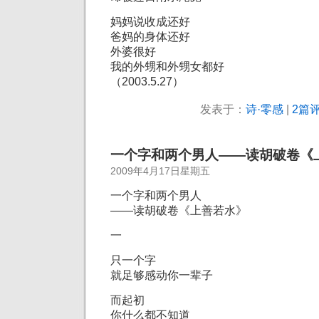
妈妈说收成还好
爸妈的身体还好
外婆很好
我的外甥和外甥女都好
（2003.5.27）
发表于：
诗·零感
|
2篇评
一个字和两个男人——读胡破卷《
2009年4月17日星期五
一个字和两个男人
——读胡破卷《上善若水》
一
只一个字
就足够感动你一辈子
而起初
你什么都不知道