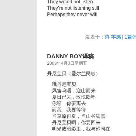
They would not listen
They’re not listening still
Perhaps they never will
发表于：
诗·零感
|
1篇评
DANNY BOY译稿
2009年4月3日星期五
丹尼宝贝（爱尔兰民歌）
哦丹尼宝贝
风笛呜咽，迎山而来
夏日已去，玫瑰陨坠
你呀，你要离去
而我，我要等待
当草原再夏，当山谷满雪
丹尼宝贝啊，你要回来
明光或暗影里，我与你同在