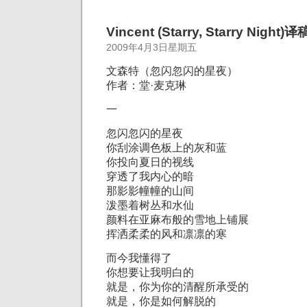
Vincent (Starry, Starry Night)译
2009年4月3日星期五
文森特（忽闪忽闪的星夜）
作者：堂·麦克琳
一
忽闪忽闪的星夜
你刮涂调色板上的灰和蓝
你投向夏日的视线
穿透了我内心的暗
那影影幢幢的山间
泼墨着树丛和水仙
颜料在亚麻布般的雪地上铺展
挥洒柔柔的风和凛凛的寒
而今我懂得了
你想要让我明白的
就是，你为你的清醒所承受的
就是，你是如何解脱的