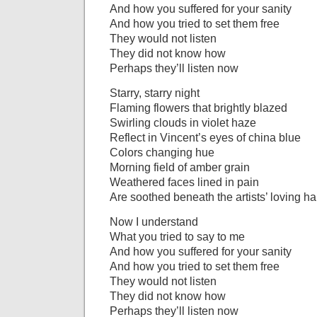
And how you suffered for your sanity
And how you tried to set them free
They would not listen
They did not know how
Perhaps they’ll listen now
Starry, starry night
Flaming flowers that brightly blazed
Swirling clouds in violet haze
Reflect in Vincent’s eyes of china blue
Colors changing hue
Morning field of amber grain
Weathered faces lined in pain
Are soothed beneath the artists’ loving h
Now I understand
What you tried to say to me
And how you suffered for your sanity
And how you tried to set them free
They would not listen
They did not know how
Perhaps they’ll listen now