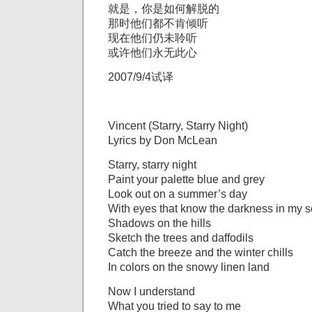
就是，你是如何解脱的
那时他们都不肯倾听
现在他们仍未聆听
或许他们永无此心
2007/9/4试译
Vincent (Starry, Starry Night)
Lyrics by Don McLean
Starry, starry night
Paint your palette blue and grey
Look out on a summer’s day
With eyes that know the darkness in my s
Shadows on the hills
Sketch the trees and daffodils
Catch the breeze and the winter chills
In colors on the snowy linen land
Now I understand
What you tried to say to me