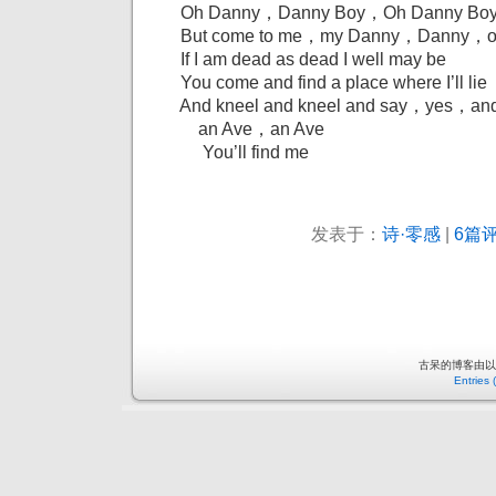
Oh Danny，Danny Boy，Oh Danny Boy, I
But come to me，my Danny，Danny，oh 
If I am dead as dead I well may be
You come and find a place where I’ll lie
And kneel and kneel and say，yes，and
an Ave，an Ave
You’ll find me
发表于：
诗·零感
|
6篇评
古呆的博客由
Entries