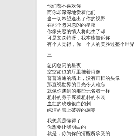
他们都不喜欢你
而你却深深地爱着他们
当一切希望逸出了你的视野
在那个忽闪忽闪的星夜
你像失恋的情人将此生了却
可是文森特呀，我本该告诉你
有个人觉得，你一个人的美胜过整个世界
三
忽闪忽闪的星夜
空空如也的厅里挂着肖像
普普通通的墙上，没有画框的头像
那直视世界的目光令人难忘
就像你遇到的那些无名者一样
粗朴的身子裹着粗朴的衣裳
血红的玫瑰银白的刺
纯洁的雪上破碎的凋零
我想我是懂得了
你想要让我明白的
就是，你为你的清醒所承受的