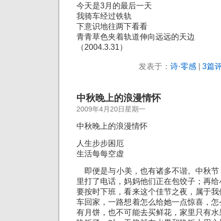
今天是3月的最后一天
我骑车经过铁轨
下意识地往两下看看
青青草色夹着轨道伸向远远的天边
（2004.3.31）
发表于：
诗·零感
|
3篇评
中秋晚上的浪漫情怀
2009年4月20日星期一
中秋晚上的浪漫情怀
人生步步困厄
生活每每空虚
即便是与小美，也有诸多不谐。中秋节
里打了电话，妈妈他们正在包饺子；再给
要按时下班，看来这个佳节之夜，属于我
车回家，一路想着怎么给她一点惊喜，怎
有月饼，也不可能去买鲜花，家里只有水