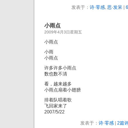
发表于：
诗·零感
,
思·发呆
|
小雨点
2009年4月3日星期五
小雨点
小雨
小雨点
许多许多小雨点
数也数不清
看，越来越多
小雨点扇着小翅膀
排着队唱着歌
飞回家来了
2007/5/22
发表于：
诗·零感
|
2篇评