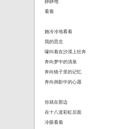
静静地
看着
她冷冷地看着
我的思念
嚎叫着在沙漠上狂奔
奔向梦中的清泉
奔向镜子里的记忆
奔向倒影中的心愿
你就在那边
在十八道彩虹后面
冷眼看着