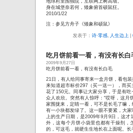
地球村里围独院，互联网上树高墙。
身在城堡奈若何，矮象俯首硕鼠狂。
2010/1/22
注：参见方舟子《矮象和硕鼠》
发表于：
诗·零感
,
人生边上
|
吃月饼前看一看，有没有长白
2009年9月27日
吃月饼前看一看，有没有长白毛
21日，有人给同事寄来一盒月饼，看包
来知道超市标价297（买一送一），而
花了150元。同事让大家分享，于是有
众人欢欣。突然有人惊呼：“哎呀，这月
家围拢来，定睛一看，可不是长毛了嘛，
有一小块都发绿了。这一眼不要紧，大家
上的生产日期，是2009年9月9日，这才
外，这每个月饼小袋里也都有干燥剂，
的，可这毛，就硬生生地长在上面呢。长