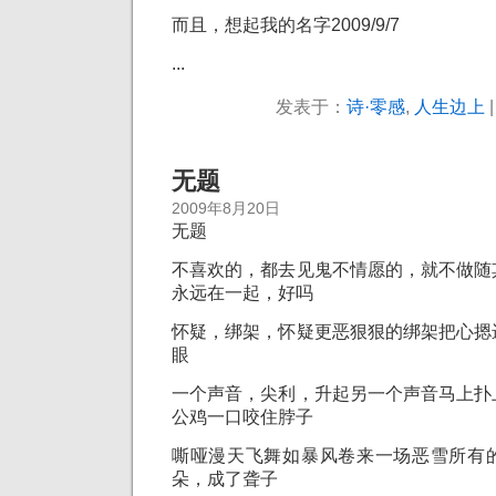
而且，想起我的名字2009/9/7
...
发表于：
诗·零感
,
人生边上
无题
2009年8月20日
无题
不喜欢的，都去见鬼不情愿的，就不做随
永远在一起，好吗
怀疑，绑架，怀疑更恶狠狠的绑架把心摁
眼
一个声音，尖利，升起另一个声音马上扑
公鸡一口咬住脖子
嘶哑漫天飞舞如暴风卷来一场恶雪所有
朵，成了聋子