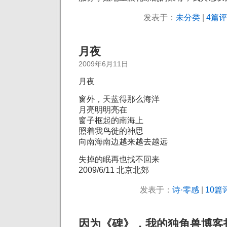
发表于：
未分类
|
4篇评
月夜
2009年6月11日
月夜
窗外，天蓝得那么海洋
月亮明明亮在
窗子框起的南海上
照着我鸟徙的神思
向南海南边越来越去越远
失掉的眠再也找不回来
2009/6/11 北京北郊
发表于：
诗·零感
|
10篇
因为《碑》，我的独角兽博客