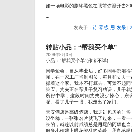
如一场电影的剧终黑色在眼前弥漫开去2009/
...
发表于：
诗·零感
,
思·发呆
|
转贴小品：“帮我买个单”
2009年8月3日
小品：“帮我买个单”(作者不详)
同学聚会，自从毕业后，好多同学都混得
闻，在一家工厂当制图员，每月和丈夫一
撑着这个家。我本不打算去，可禁不起同
答应。丈夫正在帮儿子复习功课，儿子就
所好中学，这段时间丈夫没少操心，东
呢。看了儿子一眼，我走出了家门。
天安酒店是高级酒店，我走进包房的时候
没坐稳，一张张名片就飞了过来，一看一
长的，就连以前成绩总是甩尾的阿辉也当
服务小姐端上眼花缭乱的菜肴，我真感叹自己