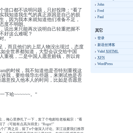
John
个借口都不说明问题，只好投降：“看了
Fred
实我知道我生气的真正原因是自己的损
Paul
生，因为我本来就知道他们准备不足，
态度不明朗。
，说出来只能再次说明自己轻重把握不
其它
不好这么难呢？
对。”
登录
新语丝博客
不足，而且他们的上层人物没出现过，态度
比如全世界都知道，大型会议交给中国
Valid
XHTML
人重视，二是中国人愿意赔钱，所以肯
XFN
WordPress
gram的时候，我不知道他是否特别重视这
老兄告诉我，要给领导出些题，来测试他是否
如是否愿意投入他本人的时间，比如是否愿意
一下哈~~~~~~。”
上，俺心里挣扎了一下，发了个电邮给老板戴宗：“看
（可能有点高兴得意）“Roger!”
个厂商之后，留了n个做深入讨论。宋江说要我们推荐