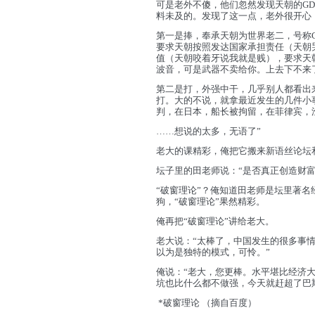
可是老外不傻，他们忽然发现天朝的GD
料未及的。发现了这一点，老外很开心
第一是捧，奉承天朝为世界老二，号称G
要求天朝按照发达国家承担责任（天朝
值（天朝咬着牙说我就是贱），要求天
波音，可是武器不卖给你。上去下不来
第二是打，外强中干，几乎别人都看出
打。大的不说，就拿最近发生的几件小
判，在日本，船长被拘留，在菲律宾，
……想说的太多，无语了”
老大的课精彩，俺把它
搬来新语丝论坛
坛子里的田老师说：“是否真正创造财富
“破窗理论”？俺知道田老师是坛里著
狗，“破窗理论”果然精彩。
俺再把“破窗理论”讲给老大。
老大说：“太棒了，中国发生的很多事
以为是独特的模式，可怜。”
俺说：“老大，您更棒。水平堪比经济
坑也比什么都不做强，今天就赶超了巴
*破窗理论 （摘自百度）