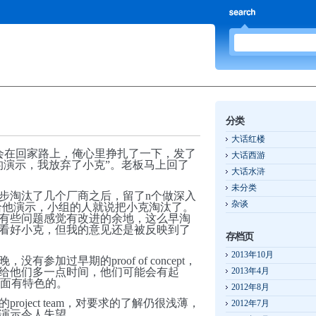
分类
大话红楼
会在回家路上，俺心里挣扎了一下，发了
大话西游
的演示，我放弃了小克”。老板马上回了
大话水浒
未分类
步淘汰了几个厂商之后，留了n个做深入
杂谈
个给他演示，小组的人就说把小克淘汰了。
有些问题感觉有改进的余地，这么早淘
看好小克，但我的意见还是被反映到了
存档页
。
2013年10月
参加过早期的proof of concept，
给他们多一点时间，他们可能会有起
2013年4月
较全面有特色的。
2012年8月
oject team，对要求的了解仍很浅薄，
2012年7月
演示令人失望。