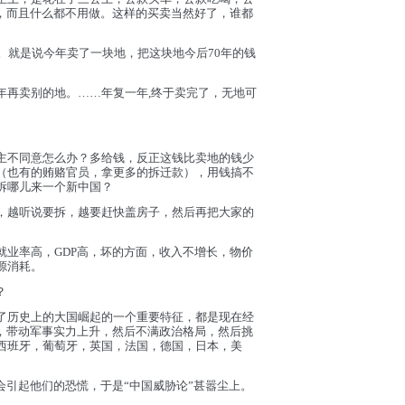
绩，而且什么都不用做。这样的买卖当然好了，谁都
。就是说今年卖了一块地，把这块地今后70年的钱
年再卖别的地。……年复一年,终于卖完了，无地可
主不同意怎么办？多给钱，反正这钱比卖地的钱少
（也有的贿赂官员，拿更多的拆迁款），用钱搞不
拆哪儿来一个新中国？
，越听说要拆，越要赶快盖房子，然后再把大家的
就业率高，GDP高，坏的方面，收入不增长，物价
源消耗。
？
了历史上的大国崛起的一个重要特征，都是现在经
累，带动军事实力上升，然后不满政治格局，然后挑
西班牙，葡萄牙，英国，法国，德国，日本，美
会引起他们的恐慌，于是“中国威胁论”甚嚣尘上。