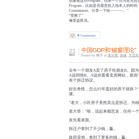
别重视这些Program，结果一个台湾老
Program，比如是否愿意投入他本人的时间
Commitment。分享一下哈~~~~~~。”
“受教了”
俺受益匪浅。
0
Comments
中国GDP和“破窗理论”
21
DEC
Posted by 梅子 as
未分类
,
杂谈
,
大话水
去年一个朋友A卖了房子给朋友B。因
A说同情B。A说你看看卖房网站，那房
有个拆迁协议。
好生奇怪，怎么95年盖好的房子就拆？
课。
“老大，小区房子竟然卖点是拆迁。为啥
老大答：“唉，说起来都悲哀，任何一
首先看表面。
拆迁户拿到了不少钱，赢。
政府卖地，拿到了更多的钱，赢。