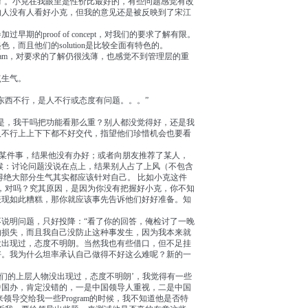
汰了。小克在我眼里是性价比最好的，有些问题感觉有改
的人没有人看好小克，但我的意见还是被反映到了宋江
的proof of concept，对我们的要求了解有限。
而且他们的solution是比较全面有特色的。
 team，对要求的了解仍很浅薄，也感觉不到管理层的重
点生气。
东西不行，是人不行或态度有问题。。。”
是，我干吗把功能看那么重？别人都没觉得好，还是我
人不行上上下下都不好交代，指望他们珍惜机会也要看
人某件事，结果他没有办好；或者向朋友推荐了某人，
候：讨论问题没说在点上，结果别人占了上风（不包含
得绝大部分生气其实都应该针对自己。 比如小克这件
it，对吗？究其原因，是因为你没有把握好小克，你不知
表现如此糟糕，那你就应该事先告诉他们好好准备。知
说明问题，只好投降：“看了你的回答，俺检讨了一晚
的损失，而且我自己没防止这种事发生，因为我本来就
没出现过，态度不明朗。当然我也有些借口，但不足挂
好。我为什么坦率承认自己做得不好这么难呢？新的一
他们的上层人物没出现过，态度不明朗’，我觉得有一些
中国办，肯定没错的，一是中国领导人重视，二是中国
领导交给我一些Program的时候，我不知道他是否特