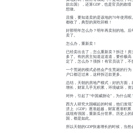
款出国），还算GDP，也是官员的政
想做。
且慢，要知道卖的是该地的70年使用权
都收了，典型的寅吃卯粮！
好那明年怎么办？明年再卖别的地。后
卖了。
怎么办，重新卖！
已经卖出去了，怎么重新卖？拆迁！房
多了。有的房主知道这道道，要价极高
定了，怎么办？强拆！有官员说了，不
一个荒诞的模式必然会产生荒诞的行为
户口都迁过来，这样拆迁款更多。
总结，天朝的房地产模式：好的方面，
增长，财富几乎无积累，环境破坏，资
对外，引起了“中国威胁论”，为什么呢
西方人研究大国崛起的时候，他们发现
济上（GDP）逐渐超越，财富逐渐积
战现有强国，重新瓜分世界。历史上的
国，都是如此。
所以天朝的GDP快速增长的时候，当然