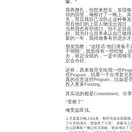
嘛。”
我再挣扎，但想来想去，发现每
你的回答，俺检讨了一晚上。其
失，而且我自己没防止这种事发
而且他们的上层人物没出现过，
当然我也有些借口，但不足挂齿
好。我为什么坦率承认自己做得
新的一年，我得做事有些进步才
朋友指教：“这段话‘他们准备
不明朗’，我觉得有一些经验，
办，肯定没错的，一是中国领导
定会办好。
还有，原来领导交给我一些Pro
些Program，结果一个台湾
真的在意这些Program，比
投入更多Funding。
其实说的都是Commitment。分享
“受教了”
俺受益匪浅。
上月底某日晚上8点多，刚开完会在回家路
了今天的演示，我放弃了小克”。老板马上回了
怎么回事呢？俺公司又招标，初步淘汰了几