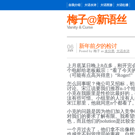
自我介绍
大话水浒
大话西游
大话红楼
梅子@新语丝
Vanity & Curse
新年前夕的检讨
06
JAN
Posted by 梅子 as
未分类
,
大话水浒
上月底某日晚上8点多，刚开完
个电邮给老板戴宗：“看了今天
（可能有点高兴得意）“Roger!”
怎么回事呢？俺公司又招标，初
讨论。宋江说要我们推荐n-1
小克在我眼里是性价比最好的，
汰有些可惜。小组里的人没有人
宋江那里，他就同意n个都看了
小克的问题是因为他们加入竞争晚，没有
对我们的要求了解有限。我希望
色，而且他们的solution是比
一个月过去了，他们拿不出像样的pr
也感觉不到管理层的重视。自然