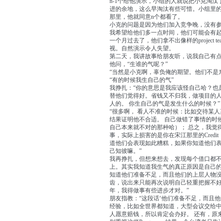
n-1个给他演示，小组的人就说把小克淘
进的余地，这么早淘汰有些可惜。小组里
那里，他就同意n个都看了。
小克的问题是因为他们加入竞争晚，没有参加过早期
我希望给他们多一点时间，他们可能会有起色，
一个月过去了，他们拿不出像样的project
视。自然演示令人失望。
第二天，我讲故事给朋友听，说我自己有
他问，“生谁的气呢？”
“当然是小克啊，辜负俺的期望。他们不是
“有的时候我生自己的气”
我挣扎：“你的意思是我应该怪自己哈？也
替他们觉得好。省钱又不归我，做项目的
人的。 你生自己的气是发生什么的时候？”
“很多啊， 看人不准的时候：比如交待某
结果证明他不合适。 自己做错了事情的时
自己本来就不对的那种哈）； 总之，我觉
事，实际上损害的是你在宋江那里的Cred
道他们会表现如此糟糕，如果你知道他们
己知彼嘛。”
我再挣扎，但想来想去，发现每个借口都不
上。其实我知道我生气的真正原因是自己
知道他们准备不足，而且他们的上层人物
齿，说出来只能再次说明自己轻重把握不
年，我得做事有些进步才对。”
朋友指教：“这段话‘他们准备不足，而且
经验，比如全世界都知道，大型会议交给
人愿意赔钱，所以肯定会办好。 还有，原来