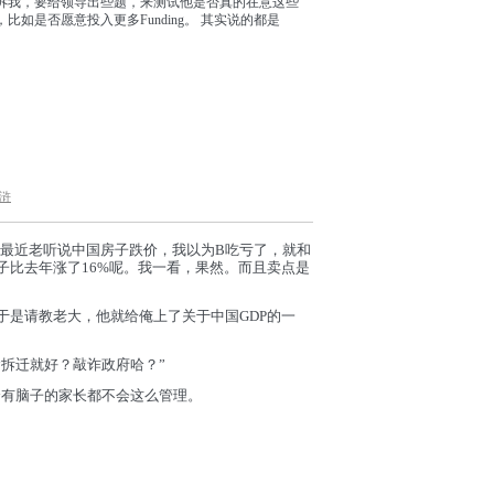
兄告诉我，要给领导出些题，来测试他是否真的在意这些
，比如是否愿意投入更多Funding。 其实说的都是
浒
为最近老听说中国房子跌价，我以为B吃亏了，就和
子比去年涨了16%呢。我一看，果然。而且卖点是
于是请教老大，他就给俺上了关于中国GDP的一
拆迁就好？敲诈政府哈？”
个有脑子的家长都不会这么管理。