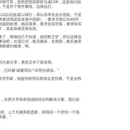
P很可笑，居然把毁坏财富当成GDP，这是他们始
，于是作了两件事情。边捧边打。
20以后改成G2就行，承认你率先走出危机。于是
哭着说我还是发展中国家），要求天朝让RMB升
朝援助欧洲，购买债券，要求你买空客，要求你买
了，真是谁难受谁知道。
来了，唯独自己不知道，如同黔之驴，所以边捧边
事说吧：在湄公河，船员被杀，在韩国，船长被审
渔船被扣被撞，唉。
和大家分享，果然又学了新东西。
，已经被‘破窗理论’*证明为谬误。”
名经济学家，他提到的理论那肯定是经典。于是去狗
情，在西方早就有现成的结论和解决方案。我们还
大师。上个月媲美凯恩斯，和我说一个挖坑一个填
斯夏。”