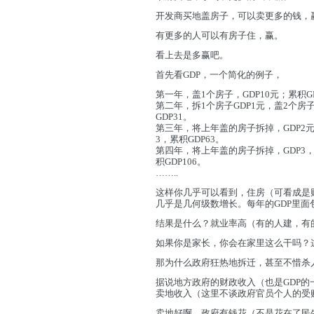
开发商买地盖房子，可以卖更多的钱，
有更多的人可以有房子住，赢。
看上去是多赢吧。
首先看GDP，一个简化的例子，
第一年，盖1个房子，GDP10元；累积GD
第二年，拆1个房子GDP1元，盖2个房子
GDP31。
第三年，将上年盖的房子拆掉，GDP2元，
3，累积GDP63。
第四年，将上年盖的房子拆掉，GDP3，盖
积GDP106。
……..
这样你几乎可以看到，住房（可看成是
几乎是几何级数增长。每年的GDP里面
结果是什么？就业率高（有的人建，有
如果你是家长，你会在家里这么干吗？
那为什么政府狂热地拆迁，甚至不惜杀
据说地方政府的财政收入（也是GDP的
卖地收入（这里不谈政府官员个人的受
卖地好啊，政府有钱花（不是花在了民