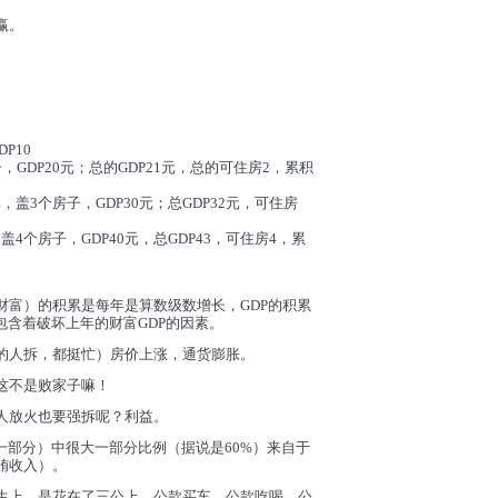
赢。
P10
，GDP20元；总的GDP21元，总的可住房2，累积
盖3个房子，GDP30元；总GDP32元，可住房
4个房子，GDP40元，总GDP43，可住房4，累
财富）的积累是每年是算数级数增长，GDP的积累
包含着破坏上年的财富GDP的因素。
的人拆，都挺忙）房价上涨，通货膨胀。
这不是败家子嘛！
人放火也要强拆呢？利益。
一部分）中很大一部分比例（据说是60%）来自于
贿收入）。
生上，是花在了三公上，公款买车，公款吃喝，公