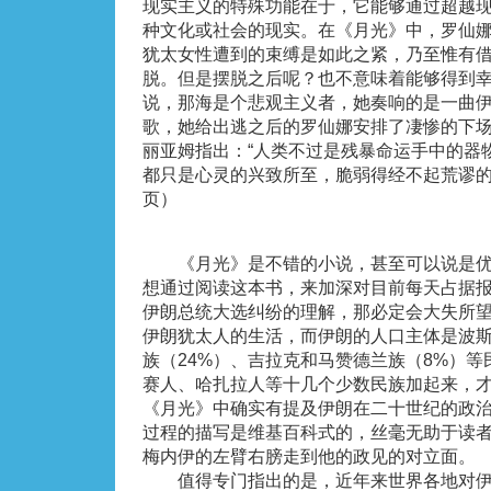
现实主义的特殊功能在于，它能够通过超越
种文化或社会的现实。在《月光》中，罗仙
犹太女性遭到的束缚是如此之紧，乃至惟有
脱。但是摆脱之后呢？也不意味着能够得到
说，那海是个悲观主义者，她奏响的是一曲
歌，她给出逃之后的罗仙娜安排了凄惨的下
丽亚姆指出：“人类不过是残暴命运手中的器
都只是心灵的兴致所至，脆弱得经不起荒谬的
页）
《月光》是不错的小说，甚至可以说是优
想通过阅读这本书，来加深对目前每天占据
伊朗总统大选纠纷的理解，那必定会大失所
伊朗犹太人的生活，而伊朗的人口主体是波斯
族（24%）、吉拉克和马赞德兰族（8%）
赛人、哈扎拉人等十几个少数民族加起来，才
《月光》中确实有提及伊朗在二十世纪的政
过程的描写是维基百科式的，丝毫无助于读
梅内伊的左臂右膀走到他的政见的对立面。
值得专门指出的是，近年来世界各地对伊