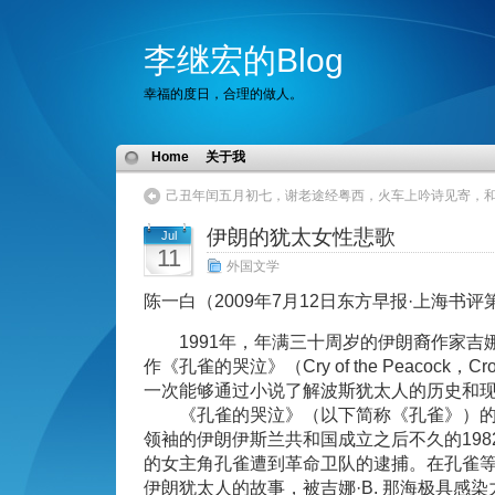
李继宏的Blog
幸福的度日，合理的做人。
Home
关于我
己丑年闰五月初七，谢老途经粤西，火车上吟诗见寄，
伊朗的犹太女性悲歌
Jul
11
外国文学
陈一白（2009年7月12日东方早报·上海书评
1991年，年满三十周岁的伊朗裔作家吉娜·
作《孔雀的哭泣》（Cry of the Peacock
一次能够通过小说了解波斯犹太人的历史和
《孔雀的哭泣》（以下简称《孔雀》）的
领袖的伊朗伊斯兰共和国成立之后不久的198
的女主角孔雀遭到革命卫队的逮捕。在孔雀
伊朗犹太人的故事，被吉娜·B. 那海极具感