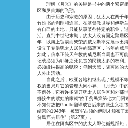
理解《月光》的关键是书中的两个紧密相
区和罗仙娜的飞翔。
由于历史和宗教的原因，犹太人在两千年
竹难书的剥削和迫害。在基督教世界和伊斯
有自己的土地，只能从事某些特定的职业，
活。直到中世纪末期，犹太人没有固定聚居区的
年，以海上贸易而繁荣的威尼斯率先展示出
设立了专供犹太人居住的隔离区，当年的威尼斯
如此，信奉正统天主教的威尼斯当局也不可
记载必须为耶稣之死负责的民族太多的权利
必须缴纳很高的赋税；每到天黑，隔离区的
人外出活动。
自此之后，欧亚各地相继出现了规模不等
权的当局对它的管理大同小异。《月光》中
不例外，它有许多隔开犹太人居住区和外部
娜接生的紫娃的家就“位于贫民窟第七大门附近
不知何故把Ghetto翻译成它后来的派生义项
结束的1943年，被盟军占领的伊朗才颁布了
贫民窟去居住”（第27页）。
居住在隔离区中的犹太人即使循规蹈矩，