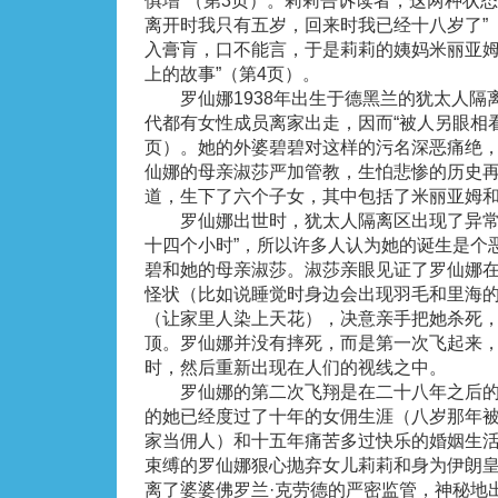
俱增”（第3页）。莉莉告诉读者，这两种状态
离开时我只有五岁，回来时我已经十八岁了”
入膏肓，口不能言，于是莉莉的姨妈米丽亚姆
上的故事”（第4页）。
罗仙娜1938年出生于德黑兰的犹太人隔
代都有女性成员离家出走，因而“被人另眼相看
页）。她的外婆碧碧对这样的污名深恶痛绝
仙娜的母亲淑莎严加管教，生怕悲惨的历史
道，生下了六个子女，其中包括了米丽亚姆
罗仙娜出世时，犹太人隔离区出现了异常的
十四个小时”，所以许多人认为她的诞生是个
碧和她的母亲淑莎。淑莎亲眼见证了罗仙娜
怪状（比如说睡觉时身边会出现羽毛和里海
（让家里人染上天花），决意亲手把她杀死
顶。罗仙娜并没有摔死，而是第一次飞起来
时，然后重新出现在人们的视线之中。
罗仙娜的第二次飞翔是在二十八年之后的1
的她已经度过了十年的女佣生涯（八岁那年
家当佣人）和十五年痛苦多过快乐的婚姻生
束缚的罗仙娜狠心抛弃女儿莉莉和身为伊朗
离了婆婆佛罗兰·克劳德的严密监管，神秘地