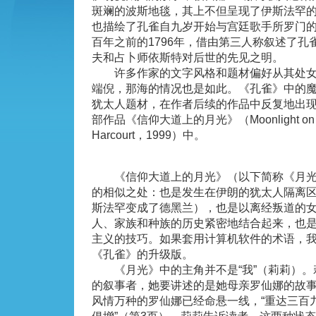
斑斓的波斯地毯，其上不但呈现了伊斯法罕
也描绘了孔雀自九岁开始与宫廷歌手所罗门
百年之前的1796年，借由第三人称叙述了孔
夫和占卜师依斯特对后世的先见之明。
许多作家的文字风格和题材偏好从其处女
端倪，那海的情况也是如此。《孔雀》中的
犹太人题材，在作者后续的作品中反复地出
部作品《信仰大道上的月光》（Moonlight on the 
Harcourt，1999）中。
《信仰大道上的月光》（以下简称《月光
的相似之处：也是发生在伊朗的犹太人隔离
斯法罕变成了德黑兰），也是以离经叛道的
人、家族和种族的历史紧密地结合起来，也
主义的技巧。如果套用计算机软件的术语，
《孔雀》的升级版。
《月光》中的主角并不是“我”（莉莉）。
的叙事者，她要讲述的是她母亲罗仙娜的故
风情万种的罗仙娜已经命悬一线，“重达三百