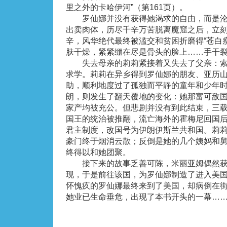
里之外的卡哈伊河”（第161页）。
罗仙娜并没有获得她渴求的自由，而是沦
出卖肉体，历尽千辛万苦脱离魔窟之后，立
辛，风华绝代最终被滥交和贫困折磨得“苍白
肤干燥，紧紧绷在尽是骨头的脸上……手干裂且
失去母亲的莉莉紧接着又失去了父亲：索
求学。莉莉在异乡得到罗仙娜的朋友、亚历
助，顺利地度过了孤独而平静的童年和少年
朗，则发生了翻天覆地的变化：她那富可敌
家产均被充公。但悲剧并没有到此结束，三载之
国王的统治被推翻，流亡海外的霍梅尼回国
君主制度，改国号为伊朗伊斯兰共和国。莉
豪门终于烟消云散；反倒是她的几个姨妈和
终得以和她团聚。
接下来的故事乏善可陈，米丽亚姆偶然获
现，于是前往该国，为罗仙娜制造了进入美
怀愧疚的罗仙娜最终来到了美国，却病倒在
她业已生命垂危，出现了本书开头的一幕…