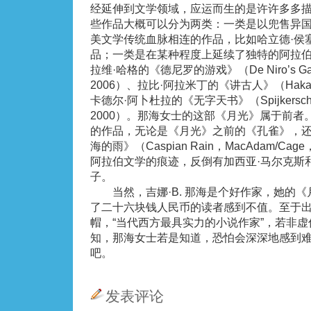
经延伸到文学领域，应运而生的是许许多多
些作品大概可以分为两类：一类是以兜售异
美文学传统血脉相连的作品，比如哈立德·侯
品；一类是在某种程度上延续了独特的阿拉
拉维·哈格的《德尼罗的游戏》（De Niro’s Gam
2006）、拉比·阿拉米丁的《讲古人》（Hakawa
卡德尔·阿卜杜拉的《无字天书》（Spijkerschri
2000）。那海女士的这部《月光》属于前者
的作品，无论是《月光》之前的《孔雀》，
海的雨》（Caspian Rain，MacAdam/C
阿拉伯文学的痕迹，反倒有加西亚·马尔克斯
子。
当然，吉娜·B. 那海是个好作家，她的《
了二十六块钱人民币的读者感到不值。至于
帽，“当代西方最具实力的小说作家”，若非
知，那海女士若是知道，恐怕会深深地感到
吧。
发表评论