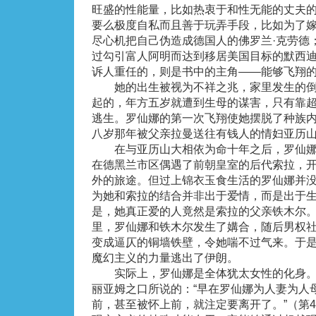
旺盛的性能量，比如热衷于和性无能的丈夫
要么极度自私而且善于玩弄手段，比如为了
尽心机把自己伪造成德国人的佛罗兰·克劳德
过勾引富人阿明而达到移居美国目标的默西
诉人重任的，则是书中的主角——能够飞翔
她的出生被视为不祥之兆，家里发生的倒
起的，年方五岁就遭到生母的谋害，只有靠
逃生。罗仙娜的第一次飞翔使她摆脱了种族
八岁那年被父亲拉曼送往有钱人的情妇亚历
在与亚历山大相依为命十年之后，罗仙娜
在德黑兰市区偶遇了前朝皇室的后代索拉，
外的旅途。但过上锦衣玉食生活的罗仙娜并
为她和索拉的结合并非出于爱情，而是出于
是，她真正爱的人竟然是索拉的父亲铁木尔
里，罗仙娜和铁木尔发生了媾合，随后男权
变成逼仄的铜墙铁壁，令她喘不过气来。于
魔幻主义的力量逃出了伊朗。
实际上，罗仙娜是全体犹太女性的化身。正如
丽亚姆之口所说的：“早在罗仙娜为人妻为人
前，甚至被怀上前，就注定要离开了。”（第