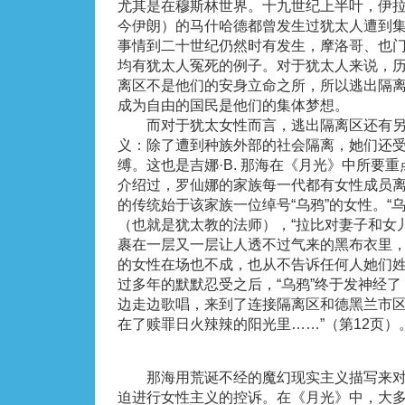
尤其是在穆斯林世界。十九世纪上半叶，伊
今伊朗）的马什哈德都曾发生过犹太人遭到
事情到二十世纪仍然时有发生，摩洛哥、也
均有犹太人冤死的例子。对于犹太人来说，
离区不是他们的安身立命之所，所以逃出隔
成为自由的国民是他们的集体梦想。
而对于犹太女性而言，逃出隔离区还有另
义：除了遭到种族外部的社会隔离，她们还
缚。这也是吉娜·B. 那海在《月光》中所要
介绍过，罗仙娜的家族每一代都有女性成员
的传统始于该家族一位绰号“乌鸦”的女性。“
（也就是犹太教的法师），“拉比对妻子和女
裹在一层又一层让人透不过气来的黑布衣里
的女性在场也不成，也从不告诉任何人她们姓
过多年的默默忍受之后，“乌鸦”终于发神经
边走边歌唱，来到了连接隔离区和德黑兰市区
在了赎罪日火辣辣的阳光里……”（第12页）
那海用荒诞不经的魔幻现实主义描写来对
迫进行女性主义的控诉。在《月光》中，大