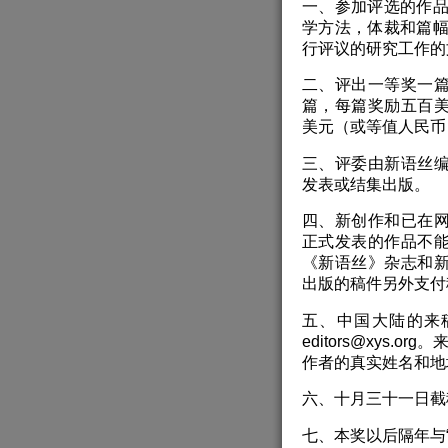
一、参加评选的作
学方法，体裁和篇
行评议的研究工作的
二、评出一等奖一
篇，每篇奖励五百
美元（或等值人民币
三、评委由新语丝
发表或结集出版。
四、新创作和已在
正式发表的作品不
《新语丝》杂志和
出版的稿件另外支付
五、中国大陆的来稿请
editors@xys
作者的真实姓名和地
六、十月三十一日截
七、本奖以后隔年与