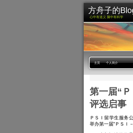
方舟子的Blo
心中有道义 脑中有科学
主页
个人简介
第一届“
评选启事
ＰＳＩ留学生服务公司（
举办第一届“ＰＳＩ