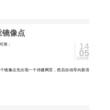
丝镜像点
14
可用：
05
2009年
.org （这个镜像点先出现一个待建网页，然后自动导向新语