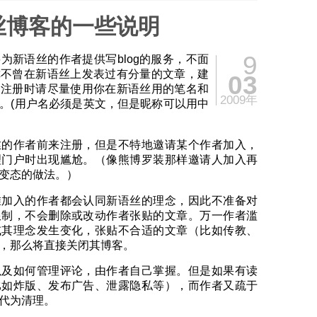
丝博客的一些说明
9
为新语丝的作者提供写blog的服务，不面
你不曾在新语丝上发表过有分量的文章，建
03
。注册时请尽量使用你在新语丝用的笔名和
2009年
。(用户名必须是英文，但是昵称可以用中
丝的作者前来注册，但是不特地邀请某个作者加入，
理门户时出现尴尬。（像熊博罗装那样邀请人加入再
变态的做法。）
准加入的作者都会认同新语丝的理念，因此不准备对
限制，不会删除或改动作者张贴的文章。万一作者滥
或其理念发生变化，张贴不合适的文章（比如传教、
，那么将直接关闭其博客。
以及如何管理评论，由作者自己掌握。但是如果有读
比如炸版、发布广告、泄露隐私等），而作者又疏于
代为清理。