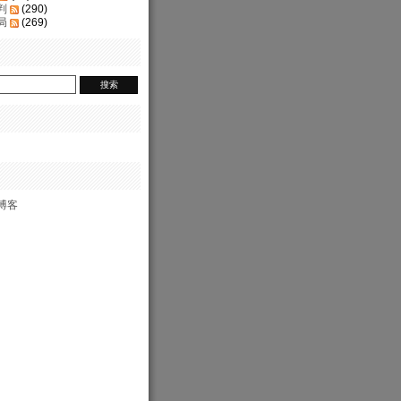
判
(290)
局
(269)
博客