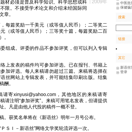
2009年
品题材必须是普及科学知识、科学思想或科
中医批
保健骗
幅不限。不接受学术论文和介绍未经国际同
文章。
搜索
篇，每篇奖励一千美元（或等值人民币）；二等奖二
美元（或等值人民币）；三等奖十篇，每篇奖励二百
）。
链接
编委组成。评委的作品不参加评奖，但可以列入专辑
其它
网络上发表的稿件均可参加评选。已在报刊、书籍上
新语丝
能参加评选。每人来稿请勿超过三篇。来稿将选择在
登录
新语丝网站上专辑发表，并可能结集印刷出版。结集
稿酬。
寄xinyusi@yahoo.com，其他地区的来稿请寄
.org。来稿请注明“参加评奖”。来稿可用笔名发表，但请提供
址。凡是由他人代投的稿件一概不登。
稿。获奖名单将在《新语丝》明年一月号公布。
“ＰＳＩ－新语丝”网络文学奖轮流评选一次。