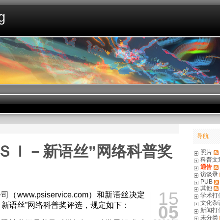
g
导航
ＰＳＩ－新语丝”网络科普奖
照片
科普文
通告
访谈录
PUB
其他
15
www.psiservice.com）和新语丝决定
学术打
文化杂
－新语丝”网络科普奖评选，规定如下：
05
新闻打
未分类