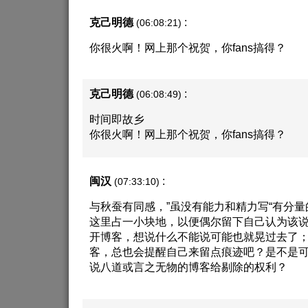
克己明德
:
(06:08:21)
你很火啊！网上那个祝贺，你fans搞得？
克己明德
:
(06:08:49)
时间即故乡
你很火啊！网上那个祝贺，你fans搞得？
闽汉
:
(07:33:10)
与秋蚕有同感，”虽没有能力和精力写“有分量
这里占一小块地，以便偶尔留下自己认为该说
开博客，想说什么不能说可能也就晃过去了
客，总也会提醒自己来留点痕迹吧？是不是
说八道或言之无物的博客给剔除的权利？