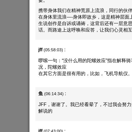
携带身体我们在精神荒原上流浪，同行的伙
在身体里流浪—-身体即故乡，这是精神层面
生说创作是自诉或诵祷，这背后还有一层意
话。而路途上这呼唤和应答，让我们心灵相
jff
:
(05:58:03)
啰嗦一句：“没什么用的陀螺效应”指在解释
况，陀螺效应
在其它方面是很有用的，比如，飞机导航仪
鱼
:
(06:14:34)
JFF，谢谢了。我已经看晕了，不过我会努
解说的
jff
:
(07:43:00)