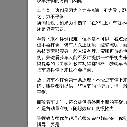
设车摔倒的方向为X轴。
车向某一边倒是因为合力在X轴上不为零，即
之，力不平衡。
换句话说，如果力平衡了（在X轴上）车就不
还是骑着它走。
车停下来不摔倒很难，但不是不可以。看过
但不会摔倒，骑车人头上还顶一遛瓷碗呢，
杂技英豪那腰身一般人没有呀。蛮腰再苗条
的。关键看骑车人能否及时提供一种平衡力
梁昆淼的《力学》教材写得都很棒，独轮车
把车骑得停下来也不会摔倒。
故，骑车不摔倒第一条原理：不论是车停下
练，腰身都能提供一些调节的平衡力，但一
平衡。
而骑着车走时，还会提供另外两个新的平衡
个是角动量守衡（陀螺效应）的惯性力。
陀螺效应很优美很理论很复杂也颇高深。你到
博导，要是