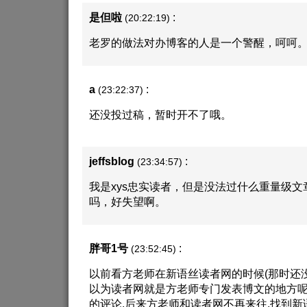
是但啦
:
(20:22:19)
老罗的做法对办博客的人是一个警醒，呵呵
a
:
(23:22:37)
还没投过稿，暂时开不了哦。
jeffsblog
:
(23:34:57)
我是xys忠实读者，但是没法过什么重量级文
吗，好失望啊。
胖哥1号
:
(23:52:45)
以前看方老师在新语丝读者网的时候(那时还
以为读者网就是方老师专门发表博文的地方呢)
的评论.后来方老师和读者网不再来往,找到新