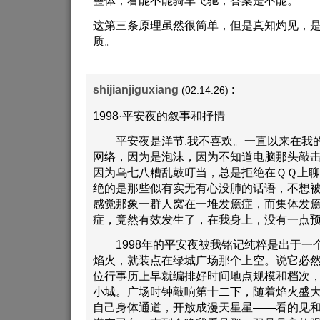
整体，看能不能骑车飞驰，答案是不能。
这第三条原理虽然很简单，但是真知灼见，
质。
shijianjiguxiang
:
(02:14:26)
1998·平安夜的叙事和抒情
平安夜是洋节,我不喜欢。一直以来在我的
网络，因为是泡沫，因为不知道电脑那头敲
因为乌七八糟乱鼓叮当，总是拒绝在ＱＱ上
绝的是那些似有实无有心没肺的话语，不想
感觉那象一群人窝在一堆发癔症，而集体发
症，竟然有效发生了，在我身上，没有一点
1998年的平安夜被我铭记纯粹是出于一
焰火，就装点在绿城广场那个上空。说它必
位行事历上早就编排好时间地点规模和档次
小城。广场时钟敲响第十二下，随着焰火盛
自己身体通道，开放成漫天星星——看的见