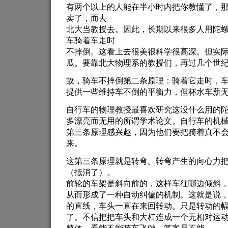
有两个以上的人能在半小时内把你教懂了，那
卖了，而去
北大当教授去。因此，长期以来很多人用陀
车骑着车走时
不摔倒。这看上去很美很科学很高深。但实
瓜。要靠北大物理系的教授们，再过几个世
故，骑车不摔倒第二条原理：骑着它走时，
提供一些维持车不倒的平衡力，但杯水车薪
自行车的物理教授最喜欢研究这没什么用的
多漂亮而无用的所谓学术论文。自行车的机
第三条原理感兴趣，因为他们要把骑着真不
来。
这第三条原理就是转弯。转弯产生的向心力
（抵消了）。
前轮的车架是斜向前的，这样车往哪边倾斜
从而形成了一种自动纠偏的机制。这就是说
的直线，车头一直在来回转动。只是转动的
了。不信把把车头和大杠连成一个无相对运