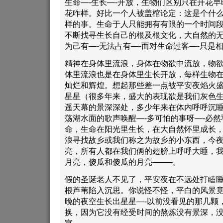
生命—-生长—-开放，生物们区别只在开花
花咋样。好比一个人被盖棺论定：这是个什
样的事。生命于人只能拥有有限的一个时间
不断找寻生长自己的根及根文化，大自然的
为己有—-无法占有—-而对生命过客—-只是
精神在身体里流浪，身体在物欲中流放，物
体里流浪也是在身体里生长开放，每样生物
灿烂和辉煌。想起那些差一点被平安夜焰火
星星（很多年来，盛大的表现欲是我们灰色
遥天幕的景深深处，多少年来在体内呼呼沉
荡湖水面的歌声唤醒—-多可怕的事呀—-必
命，生命在阳光里生长，在大自然怀里成长
浪寻找故乡或我们称之为故乡的小东西，今
亮，所有人都在我们俩的翅膀上呼呼大睡，
月亮，傻瓜和傻瓜的月亮——–。
假的圣诞老人不见了，平安夜在不远处打瞌
根芦苇陷入沉思。你说怪不怪，平白的风景
晚的夜空生长出星星—-以前没看见的那几颗
换，因为它没有经受时间的熬炼没有景深，
宴。