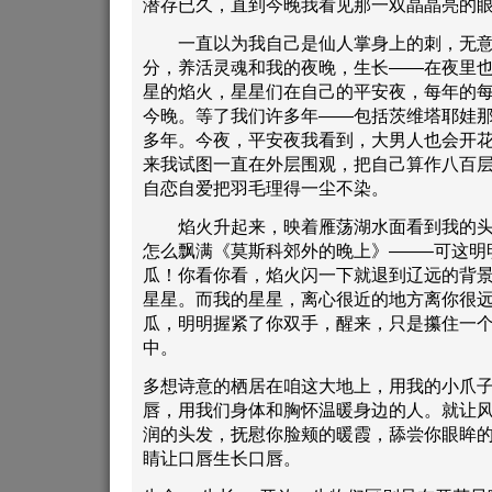
潜存已久，直到今晚我看见那一双晶晶亮的
一直以为我自己是仙人掌身上的刺，无意
分，养活灵魂和我的夜晚，生长——在夜里
星的焰火，星星们在自己的平安夜，每年的
今晚。等了我们许多年——包括茨维塔耶娃那
多年。今夜，平安夜我看到，大男人也会开花
来我试图一直在外层围观，把自己算作八百
自恋自爱把羽毛理得一尘不染。
焰火升起来，映着雁荡湖水面看到我的头
怎么飘满《莫斯科郊外的晚上》——–可这明
瓜！你看你看，焰火闪一下就退到辽远的背
星星。而我的星星，离心很近的地方离你很
瓜，明明握紧了你双手，醒来，只是攥住一个
中。
多想诗意的栖居在咱这大地上，用我的小爪
唇，用我们身体和胸怀温暖身边的人。就让
润的头发，抚慰你脸颊的暖霞，舔尝你眼眸
睛让口唇生长口唇。