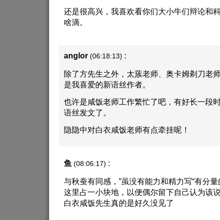
还是很高兴，我喜欢看你们大小牛们辩论和
啥滴。
anglor
:
(06:18:13)
除了方先生之外，太蔟老师、奥卡姆剃刀老
是我喜爱的新语丝作者。
也许是咸饭老师工作繁忙了吧，有好长一段
语丝发文了。
隐隐中对白衣咸饭老师有点牵挂呢！
鱼
:
(08:06:17)
与秋蚕有同感，”虽没有能力和精力写“有分量
这里占一小块地，以便偶尔留下自己认为该说
白衣咸饭先生真的是好久没见了