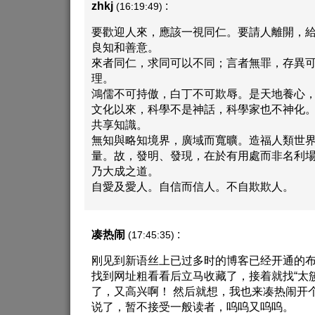
zhkj
:
(16:19:49)
要歡迎人來，應該一視同仁。要請人離開，
良知和善意。
來者同仁，求同可以不同；言者無罪，存異
理。
鴻儒不可持傲，白丁不可欺辱。是天地養心
文化以來，科學不是神話，科學家也不神化
共享知識。
無知與略知境界，廣域而寬曠。造福人類世
量。故，發明、發現，在於有用處而非名利
乃大成之道。
自愛及愛人。自信而信人。不自欺欺人。
凑热闹
:
(17:45:35)
刚见到新语丝上已过多时的博客已经开通的
找到网址粗看看后立马收藏了，接着就找“太
了，又高兴啊！ 然后就想，我也来凑热闹开
说了，暂不接受一般读者，呜呜又呜呜。