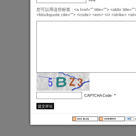
您可以用这些标签 : <a href="" title=""> <abbr title="">
<blockquote cite=""> <code> <em> <i> <strike> <st
*
CAPTCHA Code