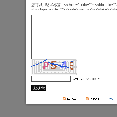
您可以用这些标签 : <a href="" title=""> <abbr title="">
<blockquote cite=""> <code> <em> <i> <strike> <st
*
CAPTCHA Code