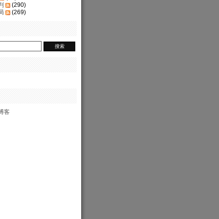
判
(290)
局
(269)
博客