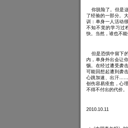
你脱险了。但是这
了经验的一部分。
训：单身一人活动
不知不觉的学习过
快。当然，谁也不能
但是恐惧中留下的
内，单身外出会让
惕。在经过遭受袭
可能回想起遭到袭
心跳加速、出汗…
创伤容易痊愈，心
不得不付出的代价。
2010.10.11