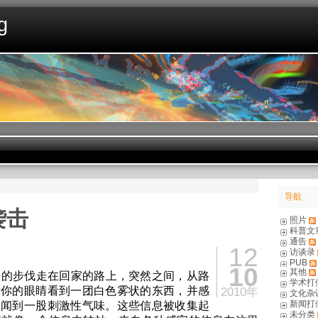
g
导航
袭击
照片
科普文
通告
12
访谈录
PUB
10
其他
的步伐走在回家的路上，突然之间，从路
学术打
后你的眼睛看到一团白色雾状的东西，并感
2010年
文化杂
新闻打
则闻到一股刺激性气味。这些信息被收集起
未分类