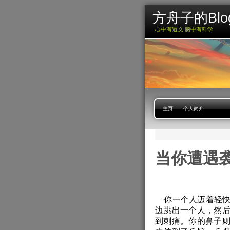
方舟子的Blo
心中有道义 脑中有科学
主页
个人简介
当你遭遇
你一个人迈着轻快
边跳出一个人，然
到刺痛。你的鼻子