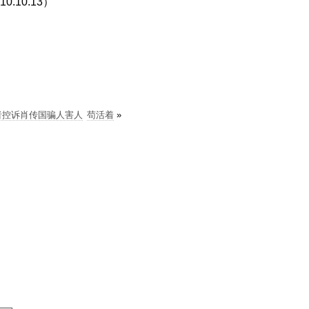
.10.13）
者控诉肖传国骗人害人
苟活着
»