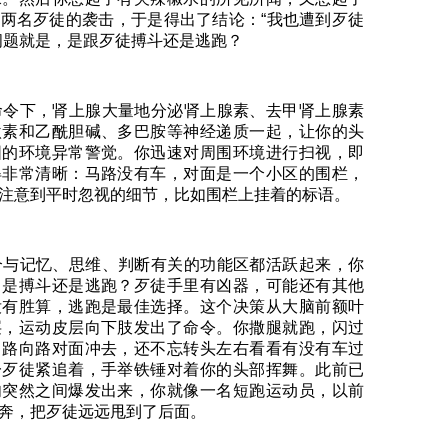
两名歹徒的袭击，于是得出了结论：“我也遭到歹徒
问题就是，是跟歹徒搏斗还是逃跑？
令下，肾上腺大量地分泌肾上腺素、去甲肾上腺素
激素和乙酰胆碱、多巴胺等神经递质一起，让你的头
围的环境异常警觉。你迅速对周围环境进行扫视，即
得非常清晰：马路没有车，对面是一个小区的围栏，
注意到平时忽视的细节，比如围栏上挂着的标语。
与记忆、思维、判断有关的功能区都活跃起来，你
，是搏斗还是逃跑？歹徒手里有凶器，可能还有其他
没有胜算，逃跑是最佳选择。这个决策从大脑前额叶
层，运动皮层向下肢发出了命令。你撒腿就跑，闪过
马路向路对面冲去，还不忘转头左右看看有没有车过
一歹徒紧追着，手举铁锤对着你的头部挥舞。此前已
肉突然之间爆发出来，你就像一名短跑运动员，以前
奔，把歹徒远远甩到了后面。