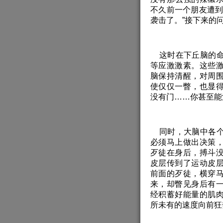
不久前一个朋友遭到
袭击了。”接下来的
这时在下丘脑的命
等应激激素。这些
脑保持清醒，对周
使仅仅一瞥，也显
没有门……你甚至能
同时，大脑中各个
必须马上做出决策
歹徒在身后，搏斗
皮层传到了运动皮
前面的歹徒，横穿
来，却瞥见身后有
经积蓄好能量的肌
所未有的速度向前狂