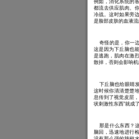
例如，消化系统的
都流去供应肌肉。
冷战。这时如果旁
是脸部皮肤的血液流
奇怪的是，你一边
这是因为下丘脑也
是逃跑，肌肉在激
散掉，否则会影响机
下丘脑也给眼睛发
这时候你清清楚楚
息传到了视觉皮层，
状刺激性东西”就成
那是什么东西？这
脑回，迅速地进行
没有那么强的辣椒