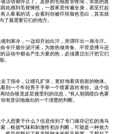
各项活动都停止了。皮肤的毛细血管收缩，里面的血
你因此感到毛骨悚然，一股寒意传遍全身，甚至打起
边有人看着的话，会看到你被吓得脸色苍白，其实就
向了最需要它们的地方。
感到寒冷，一边却开始出汗，所谓吓出一身冷汗。
能命令汗腺分泌汗液，为散热做准备。不管是搏斗还
烈的运动中都会产生大量的热，必须通过出汗把它们
能。
去了指令，让瞳孔扩张，更好地看清前面的物体。
地看到一个年轻男子手举一个喷雾器对准你。这个信
再结合嗅觉皮层接受到的信息，“有人朝我喷白色雾
了你有意识地做出的一个清楚的判断。
个人想要干什么？信息传到了专门储存记忆的海马
检索，根据气味和刺激性初步判断，可能是一种效力
水。然后你想起了有关辣椒水的所见所闻，又想起了