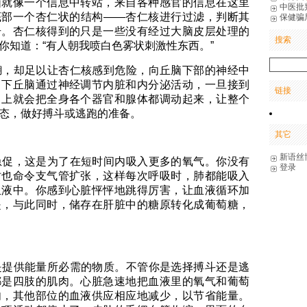
脑就像一个信息中转站，来自各种感官的信息在这里
中医批
底部一个杏仁状的结构——杏仁核进行过滤，判断其
保健骗
号。杏仁核得到的只是一些没有经过大脑皮层处理的
搜索
你知道：“有人朝我喷白色雾状刺激性东西。”
，却足以让杏仁核感到危险，向丘脑下部的神经中
。下丘脑通过神经调节内脏和内分泌活动，一旦接到
链接
马上就会把全身各个器官和腺体都调动起来，让整个
态，做好搏斗或逃跑的准备。
其它
新语丝
促，这是为了在短时间内吸入更多的氧气。你没有
登录
时也命令支气管扩张，这样每次呼吸时，肺都能吸入
血液中。你感到心脏怦怦地跳得厉害，让血液循环加
是，与此同时，储存在肝脏中的糖原转化成葡萄糖，
提供能量所必需的物质。不管你是选择搏斗还是逃
都是四肢的肌肉。心脏急速地把血液里的氧气和葡萄
肉，其他部位的血液供应相应地减少，以节省能量。