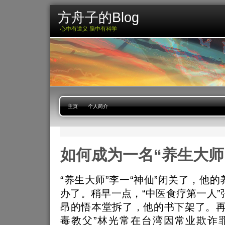
方舟子的Blog
心中有道义 脑中有科学
主页
个人简介
如何成为一名“养生大师
“养生大师”李一“神仙”闭关了，他
办了。稍早一点，“中医食疗第一人”
昂的悟本堂拆了，他的书下架了。再
毒教父”林光常在台湾因常业欺诈