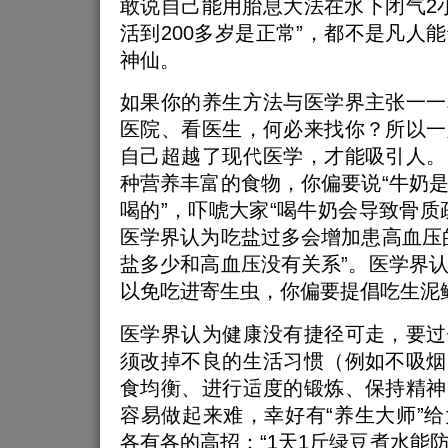
敢说自己能用胎息大法在水下闭气2小
活到200多岁是正常”，都不是凡人
神仙。
如果你的养生方法与医学界主张一一
医院、看医生，何必来找你？所以一
自己超越了现代医学，才能吸引人。
种营养丰富的食物，你偏要说“牛奶
喝的”，吓唬大家“喝牛奶会导致骨质
医学界认为吃盐过多会增加患高血压
盐多少和高血压没有关系”。医学界
以免吃进寄生虫，你偏要提倡吃生泥
医学界认为健康没有捷径可走，要过
须改掉不良的生活习惯（例如不吸烟
食均衡、进行适度的锻炼、保持精神
容易做起来难，幸好有“养生大师”
各有各的高招：“1天1斤绿豆煮水能