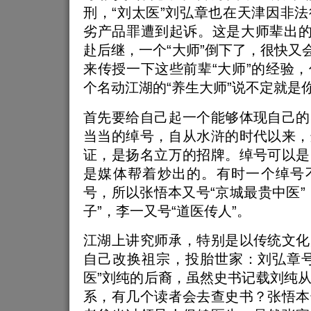
刑，“刘太医”刘弘章也在天津因非
劣产品罪遭到起诉。这是大师辈出的
赴后继，一个“大师”倒下了，很快又会
来传授一下这些前辈“大师”的经验
个名动江湖的“养生大师”说不定就是
首先要给自己起一个能够体现自己的
当当的绰号，自从水浒的时代以来，
证，是扬名立万的招牌。绰号可以是
是媒体帮着炒出的。有时一个绰号
号，所以张悟本又号“京城最贵中医”
子”，李一又号“道医传人”。
江湖上讲究师承，特别是以传统文化
自己改换祖宗，投胎世家：刘弘章号
医”刘纯的后裔，虽然史书记载刘纯
系，有几个读者会去查史书？张悟本