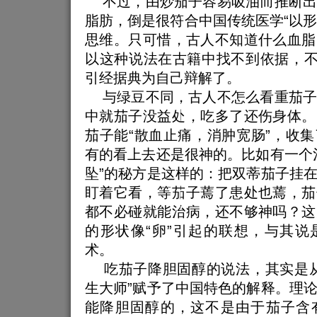
不过，由炒茄子容易吸油而推断出
脂肪，倒是很符合中国传统医学“以形补
思维。只可惜，古人不知道什么血脂
以这种说法在古籍中找不到依据，不
引经据典为自己辩解了。
与绿豆不同，古人不怎么看重茄子
中就茄子没益处，吃多了还伤身体。
茄子能“散血止痛，消肿宽肠”，收
有的看上去还是很神的。比如有一个
坠”的秘方是这样的：把双蒂茄子挂
盯着它看，等茄子蔫了患处也蔫，茄
都不必碰就能治病，还不够神吗？这
的形状像“卵”引起的联想，与其说
术。
吃茄子降胆固醇的说法，其实是从
生大师”赋予了中国特色的解释。理
能降胆固醇的，这不是由于茄子含