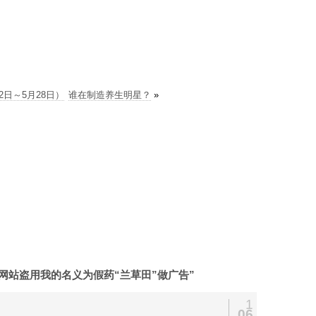
2日～5月28日）
谁在制造养生明星？
»
网等网站盗用我的名义为假药“兰草田”做广告”
1
06