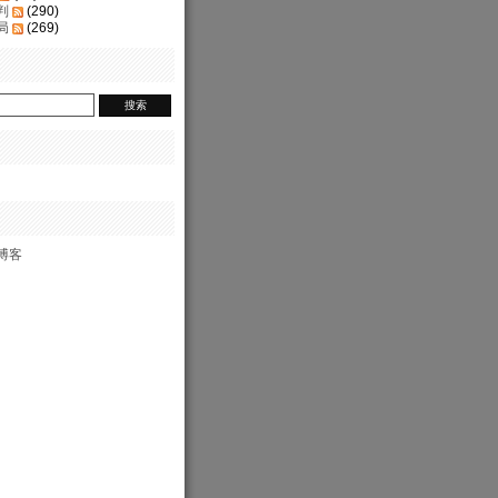
判
(290)
局
(269)
博客