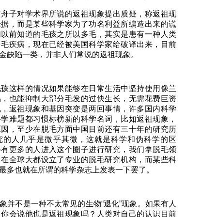
方舟子对学术界所说的返祖现象提出质疑，称返祖现
论据，而是某些科学家为了功名利益所编造出来的谎
们以前知道的毛孩之所以多毛，其实是患有一种人类
多毛疾病，现在已经被美国科学家给破译出来，目前
金缺陷一类，并非人们常说的返祖现象。
毛孩这样的情况如果能够在日常生活中坚持使用像兰
品，也能抑制大部分毛发的过快生长，无需花费巨资
说，返祖现象和基因突变是两回事情，许多国内科学
科学难题都习惯标榜新的科学名词，比如返祖现象，
原因，至少在脱毛方面中国目前还有三十年的研究历
究的人几乎是微乎其微，这就是科学和伪科学的区
会有更多的人进入这个圈子进行研究，我们拿脱毛领
，在全球大都设立了专业的脱毛研究机构，而某些科
最多也就在所谓的科学杂志上发表一下罢了。
象并不是一种不太常见的生物“退化”现象。如果有人
，你会说他也是返祖现象吗？人类对自己的认识目前