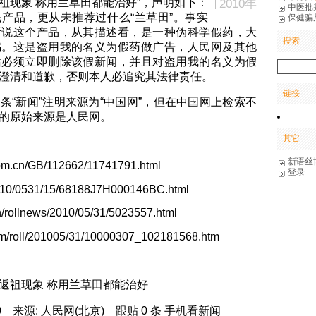
祖现象 称用兰草田都能治好”，声明如下：
2010年
中医批
产品，更从未推荐过什么“兰草田”。事实
保健骗
听说这个产品，从其描述看，是一种伪科学假药，大
搜索
骗。这是盗用我的名义为假药做广告，人民网及其他
站必须立即删除该假新闻，并且对盗用我的名义为假
澄清和道歉，否则本人必追究其法律责任。
链接
条“新闻”注明来源为“中国网”，但在中国网上检索不
的原始来源是人民网。
其它
新语丝
com.cn/GB/112662/11741791.html
登录
m/10/0531/15/68188J7H000146BC.html
cn/rollnews/2010/05/31/5023557.html
om/roll/201005/31/10000307_102181568.htm
返祖现象 称用兰草田都能治好
:19:00 来源: 人民网(北京) 跟贴 0 条 手机看新闻