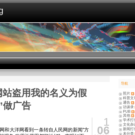
g
导航
网站盗用我的名义为假
照片
科普文
”做广告
通告
访谈录
PUB
其他
1
学术打
文化杂
06
新闻打
网和大洋网看到一条转自人民网的新闻“方
未分类