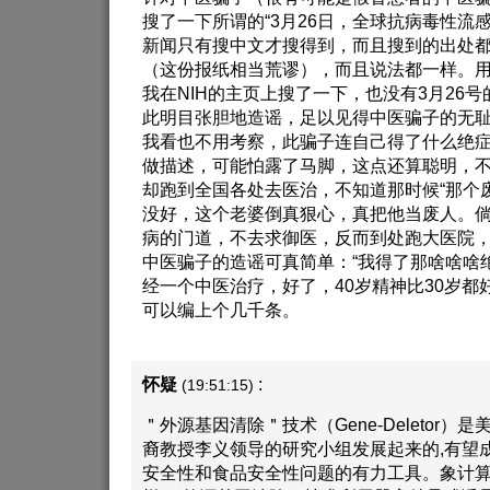
搜了一下所谓的“3月26日，全球抗病毒性流
新闻只有搜中文才搜得到，而且搜到的出处
（这份报纸相当荒谬），而且说法都一样。
我在NIH的主页上搜了一下，也没有3月26
此明目张胆地造谣，足以见得中医骗子的无
我看也不用考察，此骗子连自己得了什么绝
做描述，可能怕露了马脚，这点还算聪明，
却跑到全国各处去医治，不知道那时候“那个
没好，这个老婆倒真狠心，真把他当废人。
病的门道，不去求御医，反而到处跑大医院
中医骗子的造谣可真简单：“我得了那啥啥啥
经一个中医治疗，好了，40岁精神比30岁都
可以编上个几千条。
怀疑
:
(19:51:15)
＂外源基因清除＂技术（Gene-Deletor）
裔教授李义领导的研究小组发展起来的,有望
安全性和食品安全性问题的有力工具。象计