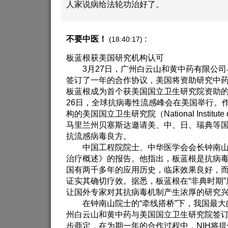
人家说病给法轮功治好了。
不要中医！
:
(18:40:17)
板蓝根获美国研究机构认可
3月27日，广州白云山和黄中药有限公司
签订了一年的合作协议，美国将资助研究中
板蓝根成为首个获美国国立卫生研究院资助的
26日，全球抗病毒性流感峰会在美国举行。
构的美国国立卫生研究院（National Institute 
马里兰州贝塞斯达邀请美、中、日、瑞典等
抗流感病毒良方。
中国工程院院士、中华医学会会长钟南山
治疗概述》的报告。他指出，板蓝根是抗病
国有两千多年的应用历史，临床效果良好，
证实其确切疗效。据悉，板蓝根在“非典时期”
让国外专家对其抗病毒机制产生浓厚的研究
在钟南山院士的“牵线搭桥”下，我国最大
州白云山和黄中药与美国国立卫生研究院签
步商定，在为期一年的合作过程中，NIH将