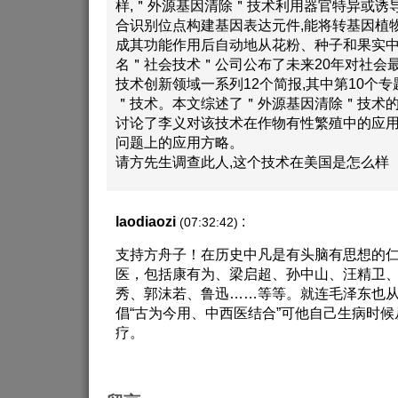
样,＂外源基因清除＂技术利用器官特异或诱
合识别位点构建基因表达元件,能将转基因植
成其功能作用后自动地从花粉、种子和果实中
名＂社会技术＂公司公布了未来20年对社会
技术创新领域一系列12个简报,其中第10个
＂技术。本文综述了＂外源基因清除＂技术的
讨论了李义对该技术在作物有性繁殖中的应
问题上的应用方略。
请方先生调查此人,这个技术在美国是怎么样
laodiaozi
:
(07:32:42)
支持方舟子！在历史中凡是有头脑有思想的
医，包括康有为、梁启超、孙中山、汪精卫
秀、郭沫若、鲁迅……等等。就连毛泽东也
倡“古为今用、中西医结合”可他自己生病时
疗。