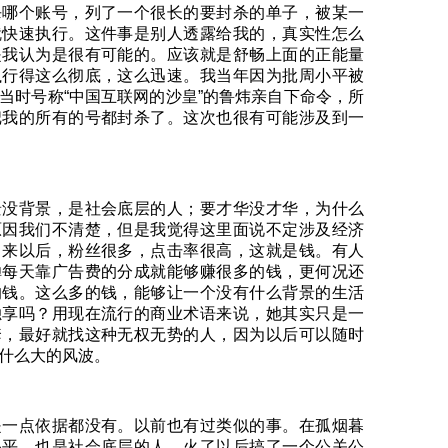
杀哪个账号，列了一个很长的要封杀的单子，被某一
就快速执行。这件事是别人透露给我的，真实性怎么
是我认为是很有可能的。应该就是舒畅上面的正能量
执行得这么彻底，这么迅速。我当年因为批周小平被
当时号称“中国互联网的沙皇”的鲁炜亲自下命令，所
把我的所有的号都封杀了。这次也很有可能涉及到一
景没背景，是社会底层的人；要才华没才华，为什么
原因我们不清楚，但是我觉得这里面说不定涉及经济
出来以后，粉丝很多，点击率很高，这就是钱。有人
蝉每天靠广告费的分成就能够赚很多的钱，更何况还
的钱。这么多的钱，能够让一个没有什么背景的生活
独享吗？用现在流行的商业术语来说，她其实只是一
套，最好就找这种无权无势的人，因为以后可以随时
什么大的风波。
是一点依据都没有。以前也有过类似的事。在孤烟暮
小平，也是社会底层的人，火了以后搞了一个公关公