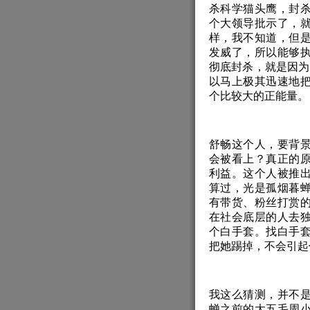
杀科学猫头鹰，封
个大领导批示了，
样，我不知道，但
发威了，所以能够
彻底封杀，就是因为
以马上极其迅速地
个比较大的正能量。
舒畅这个人，要背
会被看上？真正的
利益。这个人被推
算过，光是孤烟暮
有带货、粉丝打赏
在社会底层的人去
个白手套。找白手
把她踢掉，不会引起
我这么猜测，并不
蝉之前的大五毛周