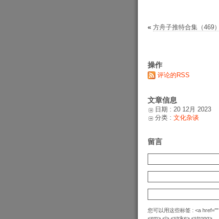
«
方舟子推特合集（469）202
操作
评论的RSS
文章信息
日期 : 20 12月 2023
分类 :
文化杂谈
留言
您可以用这些标签 : <a href="" title=
<em> <i> <strike> <strong>