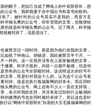
中国的帽子，把自己当成了网络上的中宣部部长，想
我的公众号、我和我妻子在中国出书和卖书的权利。
封杀了。她针对的公众号其实不是我的，而是方玄
的科学猫头鹰的公众号，经常登我的文章，也顺便给
截屏的就是科学猫头鹰的公众号。过了两天，科学猫
然就被封掉了，说是违法了。
号也被禁言过一段时间。那是因为他们发我的文章，
，比如批了钟南山、胡锡进，因此被禁言半个月、一
是不一样的。这一次我并没有在上面发敏感的文章，
关于健康、科学方面的，内容一点都不敏感，但是却
且是所有的公众号全部都封掉。这说明这次的封号不
体的文章，而是针对我这个人的，认为这个公众号老
，要封掉。就是在执行孤烟暮蝉的封杀令。而且同时
学猫头鹰的公众号。网上还有不少人一直在支持我，
文章，表示对我的支持，并没有发过别的什么敏感的
这样的微博的号也在同时被封杀掉了。所以这也是针
执行以“网络中宣部部长”自居的大五毛孤烟暮蝉的封