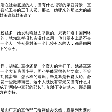
生活在社会底层的人，没有什么很强的家庭背景，直
个县总工会的工作人员。那么，她哪来的那么大的能
封杀谁就封杀谁？
她粉丝多，她发动粉丝去举报的。只要知道中国网络
作的，就知道举报其实没什么用，他们基本上是不会
杀一个人，特别是封杀一个比较有名的人，都是由网
下的命令。
一样，胡锡进至少还是一个官方的笔杆子。她甚至还
外一个大五毛周小平。周小平能写很长的文章，不管
的胡搅蛮缠、怎么样的造谣，毕竟算是长篇大论。舒
是发一些微博而已。这个人既没有背景又没有什么才
成了“网络中宣部的部长”，能够下令封杀人，那是因
方在支持。
次是由广东的宣传部门给网信办发函，直接列出要封