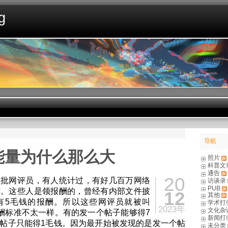
g
导航
能量为什么那么大
照片
科普文
通告
20
大批网评员，有人统计过，有好几百万网络
访谈录
PUB
挥。这些人是领报酬的，曾经有内部文件披
12
其他
有5毛钱的报酬。所以这些网评员就被叫
学术打
2023年
文化杂
报酬标准不太一样。有的发一个帖子能够得7
新闻打
帖子只能得1毛钱。因为最开始被发现的是发一个帖
未分类