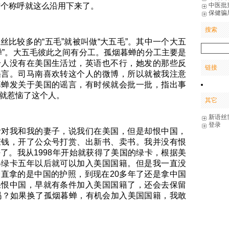
中医批
”这个称呼就这么沿用下来了。
保健骗
搜索
丝比较多的“五毛”就被叫做“大五毛”。其中一个大五
蝉”。大五毛彼此之间有分工。孤烟暮蝉的分工主要是
个人没有在美国生活过，英语也不行，她发的那些反
链接
谣言。司马南喜欢转这个人的微博，所以就被我注意
暮蝉发关于美国的谣言，有时候就会批一批，指出事
就惹恼了这个人。
其它
新语丝
登录
针对我和我的妻子，说我们在美国，但是却恨中国，
赚钱，开了公众号打赏、出新书、卖书。我并没有恨
了。我从1998年开始就获得了美国的绿卡，根据美
得绿卡五年以后就可以加入美国国籍。但是我一直没
直拿的是中国的护照，到现在20多年了还是拿中国
果恨中国，早就有条件加入美国国籍了，还会去保留
吗？如果换了孤烟暮蝉，有机会加入美国国籍，我敢