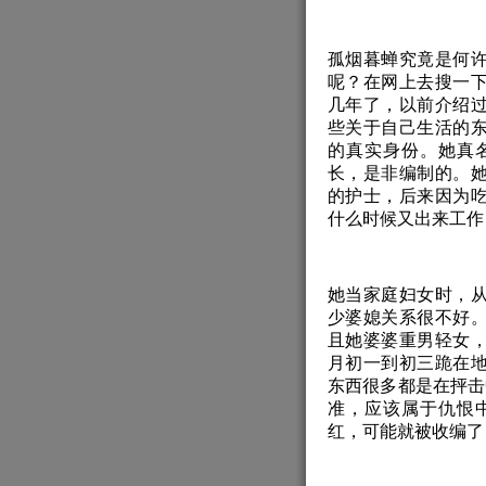
孤烟暮蝉究竟是何
呢？在网上去搜一
几年了，以前介绍
些关于自己生活的
的真实身份。她真
长，是非编制的。
的护士，后来因为
什么时候又出来工
她当家庭妇女时，
少婆媳关系很不好
且她婆婆重男轻女
月初一到初三跪在
东西很多都是在抨击
准，应该属于仇恨
红，可能就被收编了