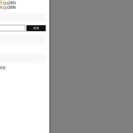
判
(290)
局
(269)
博客