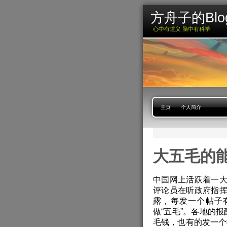
方舟子的Blo
心中有道义 脑中有科学
主页
个人简介
大五毛的
中国网上活跃着一
评论员在听政府指
露，每发一个帖子
做“五毛”。各地的
毛钱，也有的发一个