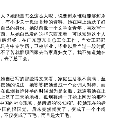
许人？她能量怎么这么大呢，说要封杀谁就能够封杀
下，有不少关于孤烟暮蝉的资料。她在网上活跃了好
过自己的身份。她以前像一个文学女青年，喜欢写一
东西。从她自己发的这些东西来看，可以知道这个人
名叫舒畅，在广东惠东县总工会工作，当女工部部
她只有中专学历，卫校毕业，毕业以后当过一段时间
吃不了苦就辞职回家去当家庭妇女了。我不知道她在
作，去了总工会。
从她自己写的那些博文来看，家庭生活很不美满，至
。按她的说法，她婆婆把她当成一个女佣人对待。而
，在孤烟暮蝉怀孕的时候因为是女胎，就逼着她在正
地上洗了三天的地板。孤烟暮蝉一开始上网发的那些
中国的社会现实，是所谓的“公知粉”。按她现在的标
中国的恨国党。后来突然就变了，变成了一个小粉
，不仅变成了五毛，而且是大五毛。