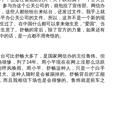
”。参与办这个公关公司的，就包括了宣传部、网信办
时，这些人都纷纷出来站台，还发过文件。我手上就
小平办公关公司的文件。所以，这并不是一个新的现
生过了。在中国什么都可以拿来做生意，“爱国”、当
门生意了。舒畅的背后，除了官方的力量，如果还有
中的话，是一点都不用奇怪的。
后台可比舒畅大多了，是国家网信办的主任鲁炜。但
场很惨，判了14年。周小平现在在网上没那么活跃
能呼风唤雨。周小平、舒畅这种人，只是一个白手
鹰犬。这种人随时是会被踢掉的。舒畅背后的“正能
的，而且我相信下场也是会很惨的。鲁炜就是前车之