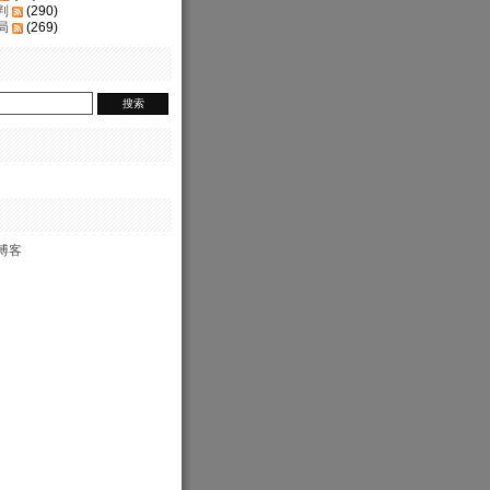
判
(290)
局
(269)
博客