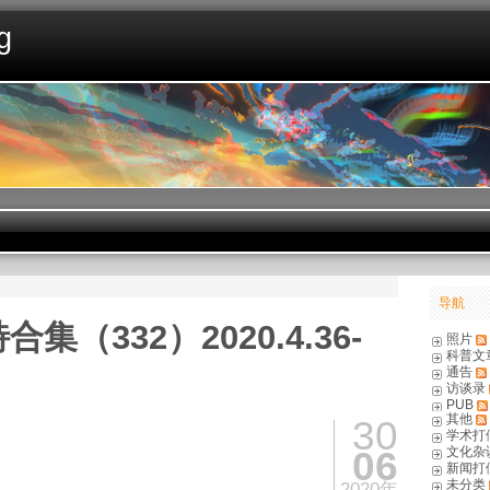
g
导航
集（332）2020.4.36-
照片
科普文
通告
访谈录
PUB
其他
30
学术打
06
文化杂
新闻打
未分类
2020年