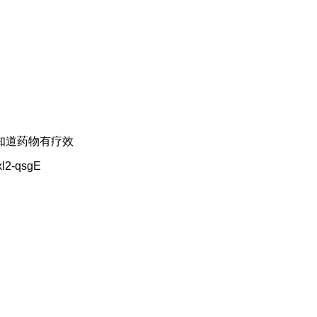
样知道药物有疗效
xl2-qsgE