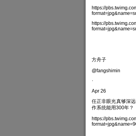
https://pbs.twimg
format=jpg&name=s
https://pbs.twimg
format=jpg&name=s
方舟子
@fangshimin
·
Apr 26
任正非眼光真够深远
作系统能用300年？
https://pbs.twimg.
format=jpg&name=