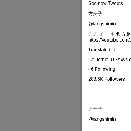
See new Tweets
方舟子
@fangshimin
方舟子，本名方是
https://youtube.co
Translate bio
California, USAxys
46 Following
288.6K Followers
方舟子
@fangshimin
·