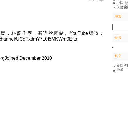
中医批
保健骗
搜索
民，科普作家，新语丝网站。YouTube频道：
链接
m/channel/UCgTxdmY7L0I5MKWrrf0Ejtg
其它
.orgJoined December 2010
新语丝
登录