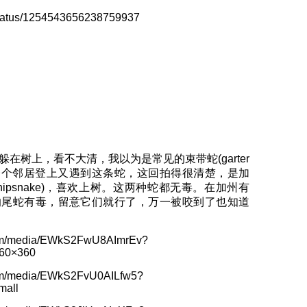
i/status/1254543656238759937
在树上，看不大清，我以为是常见的束带蛇(garter
上午一个邻居登上又遇到这条蛇，这回拍得很清楚，是加
ia whipsnake)，喜欢上树。这两种蛇都无毒。在加州有
响尾蛇有毒，留意它们就行了，万一被咬到了也知道
.com/media/EWkS2FwU8AImrEv?
360×360
com/media/EWkS2FvU0AILfw5?
mall