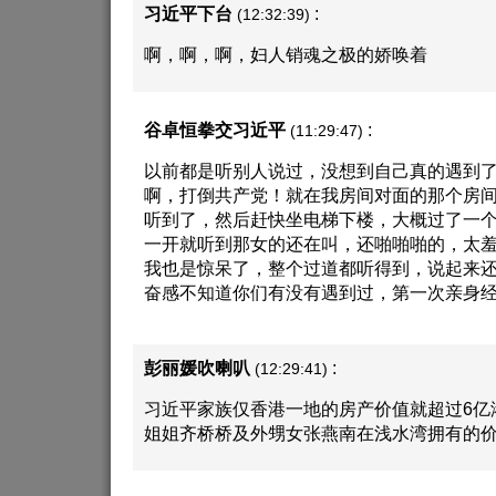
习近平下台
:
(12:32:39)
啊，啊，啊，妇人销魂之极的娇唤着
谷卓恒拳交习近平
:
(11:29:47)
以前都是听别人说过，没想到自己真的遇到
啊，打倒共产党！就在我房间对面的那个房
听到了，然后赶快坐电梯下楼，大概过了一
一开就听到那女的还在叫，还啪啪啪的，太
我也是惊呆了，整个过道都听得到，说起来
奋感不知道你们有没有遇到过，第一次亲身
彭丽媛吹喇叭
:
(12:29:41)
习近平家族仅香港一地的房产价值就超过6亿
姐姐齐桥桥及外甥女张燕南在浅水湾拥有的价