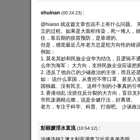
shuinan
:
(00:24:23)
@hiaiso 就这篇文章也说不上有什么问题。
立的过程。如果是大面积传染，死一堆人，
住，靠后期的疫苗预防，是靠谱的。
但是，感觉最近几年老方总是犯方向性的错
例如：
1. 莫名其妙和民族企业华为结仇，且逻辑不
么华为海军； 大方向，支持民族企业应该把
2. 违反了他自己的少碰政治的主张，而且还
如： 说什么罩国，从查控不带口罩、甚至入
国独裁、没有民主。 这样个别的小事真的引
3. 香港动乱 没抓住反分裂的大方向，盲目支
市民泼酒精点燃，说是全健疗法，好离谱。
老方，专注于科学、科普、打假吧。 少谈政
彭丽媛淫水直流
:
(10:54:12)
涉嫌洗钱? 澳大利亚调查习近平表弟齐明