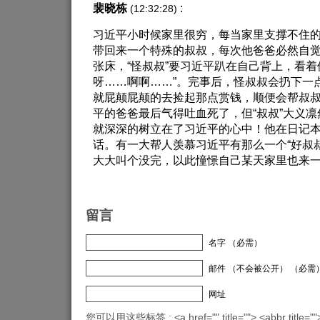
裴晓栋
:
(12:32:28)
习近平小时候家里很穷，每当家里支撑不住
带回来一个特殊的叔叔，每次他爸爸必然自
张床，“怪叔叔”要习近平趴在自己背上，看着
呀……啊啊……”。完事后，怪叔叔会扔下一
就屁颠屁颠的去捡起那点赏钱，顺便会帮叔
平的爸爸最后气得吐血死了，但“叔叔”大义
就深深的树立在了习近平的心中！他在日记本
话。有一大帮人羡慕习近平有那么一个“好叔
大大叫个没完，以此憧憬自己某天家里也来一
留言
名字 （必需）
邮件 （不会被公开） （必需
网址
您可以用这些标签 : <a href="" title=""> <abbr title="">