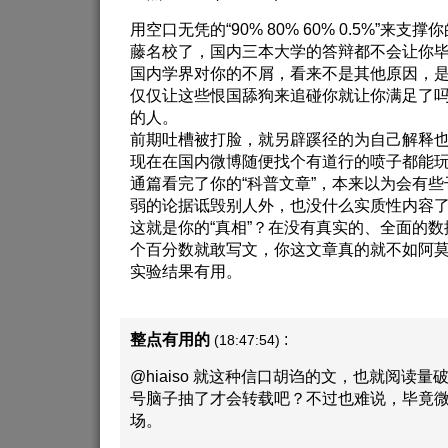
用空口无凭的“90% 80% 60% 0.5%”来
藤名校了，国内三本大学的答辩都不会让你
国内学界对你的不屑，看来不是其他原因，
仅仅让这些恨国舔狗来追碰你就让你满足了
的人。
前期吐槽被打脸，就另辟蹊径的为自己解释
现在在国内微博随便找个有道行的喷子都能
通篇看完了你的“科普文章”，本来以为会有
弱的论据诋毁别人外，也没什么实质性内容
这就是你的“真相”？在没有真实的、全面的
个百分数就敢写文，你这文章真的就不如阿
实验结果有用。
整点有用的
:
(18:47:54)
@hiaiso 就这种信口胡诌的文，也就阅读
号脑子抽了才会转载吧？不过也难说，毕竟
场。