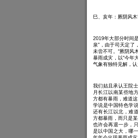
巳、亥年：厥阴风木
2019年大部分时
泉”，由于司天定了，
未尝不可。“厥阴风
暴雨成灾，以“今年
气象有独特见解，认
我们姑且承认王院士
月长江以南某些地
方都有暴雨，难道这
学说是中国特色学
还有长江以北，难
方都暴雨，而只是某
也许会再退一步，
是以中国之大，哪
年年会出现暴雨成灾