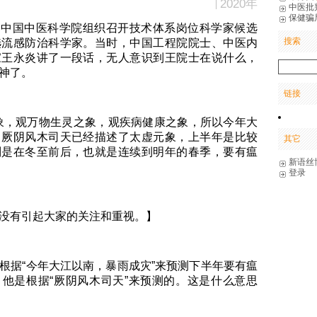
2020年
中医批
保健骗
7日，中国中医科学院组织召开技术体系岗位科学家候选
搜索
选流感防治科学家。当时，中国工程院院士、中医内
家王永炎讲了一段话，无人意识到王院士在说什么，
神了。
链接
象，观万物生灵之象，观疾病健康之象，所以今年大
，厥阴风木司天已经描述了太虚元象，上半年是比较
其它
别是在冬至前后，也就是连续到明年的春季，要有瘟
新语丝
登录
没有引起大家的关注和重视。】
根据“今年大江以南，暴雨成灾”来预测下半年要有瘟
他是根据“厥阴风木司天”来预测的。这是什么意思