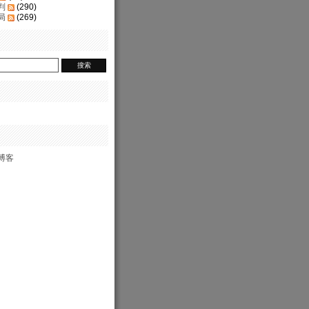
判
(290)
局
(269)
博客