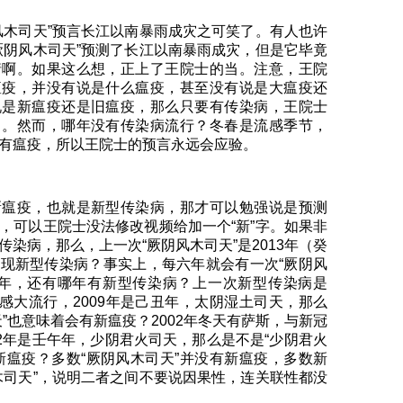
风木司天”预言长江以南暴雨成灾之可笑了。有人也许
厥阴风木司天”预测了长江以南暴雨成灾，但是它毕竟
情啊。如果这么想，正上了王院士的当。注意，王院
瘟疫，并没有说是什么瘟疫，甚至没有说是大瘟疫还
说是新瘟疫还是旧瘟疫，那么只要有传染病，王院士
了。然而，哪年没有传染病流行？冬春是流感季节，
有瘟疫，所以王院士的预言永远会应验。
新瘟疫，也就是新型传染病，那才可以勉强说是预测
，可以王院士没法修改视频给加一个“新”字。如果非
染病，那么，上一次“厥阴风木司天”是2013年（癸
现新型传染病？事实上，每六年就会有一次“厥阴风
19年，还有哪年有新型传染病？上一次新型传染病是
1流感大流行，2009年是己丑年，太阴湿土司天，那么
”也意味着会有新瘟疫？2002年冬天有萨斯，与新冠
02年是壬午年，少阴君火司天，那么是不是“少阴君火
新瘟疫？多数“厥阴风木司天”并没有新瘟疫，多数新
木司天”，说明二者之间不要说因果性，连关联性都没