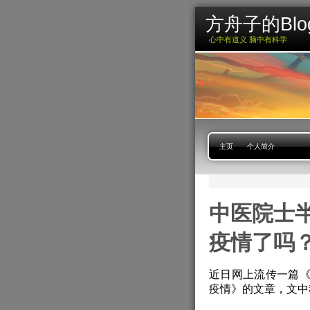
方舟子的Blo
心中有道义 脑中有科学
主页
个人简介
中医院士
疫情了吗
近日网上流传一篇
疫情》的文章，文中