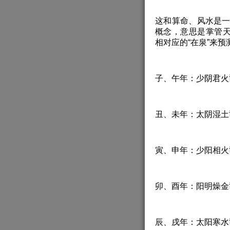
这和算命、风水是一
概念，意思是掌管
相对应的“在泉”来
子、午年：少阴君火
丑、未年：太阴湿土
寅、申年：少阳相火
卯、酉年：阳明燥金
辰、戌年：太阳寒水