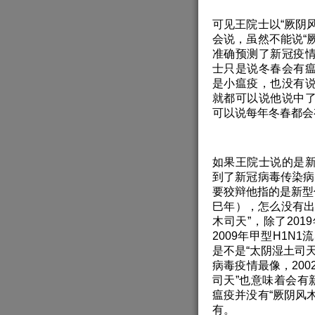
可见王院士以“厥阴
会说，虽然不能说“
准确预测了新冠疫
士只是说冬春会有
是小瘟疫，也没有
就都可以说他说中
可以说每年冬春都会
如果王院士说的是
到了新冠病毒传染病
要狡辩他指的是新型传
巳年），怎么没有出
木司天”，除了20
2009年甲型H1N
是不是“太阴湿土司天
病毒疫情最像，20
司天”也意味着会有
瘟疫并没有“厥阴风
有。