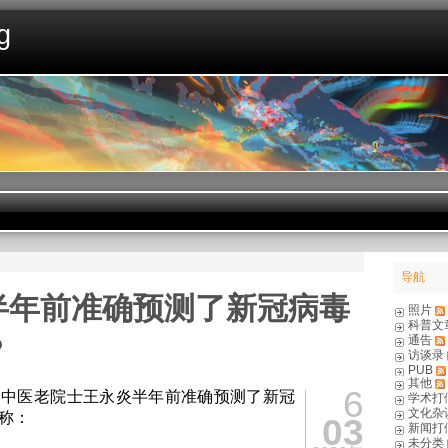
g
导航
半年前准确预测了新冠病毒
照片
科普文
？
通告
访谈录
PUB
其他
6
《中医老院士王永炎半年前准确预测了新冠
学术打
文化杂
称：
03
新闻打
未分类