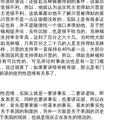
一些道听途说；还提起克林顿被弹劾的案件，说最后
和党很不利。所以，他就认为这次民主党弹劾川普是
民主党很不利。这就暴露出他不了解川普被弹劾的基
劾川普并不是一点证据都没有的，实际上是有很多证
物证也有，并不是随便找一个借口来弹劾他。至于把
林顿相提并论，去作比较，也是很不恰当的。克林顿
的支持率非常高，达到了百分之六十几。当时绝大部
弹劾克林顿，只有百分之二十几的人是支持弹劾克林
样，川普的支持率一直保持在40%多一点，大部分
的美国选民是支持弹劾川普的。所以，弹劾克林顿和
没有可比性的。可见评论时事政治也是有一定门槛
说，说过就算了；如果要讲得有根有据，那么是有门
前讲的批判性思维有关系了。
判性思维，实际上就是一要讲事实，二要讲逻辑。即
、发表意见，同样也要讲事实，也要讲证据。所以在
件时，首先需要掌握一些基本的事实。基本的事实包
是关于美国的制度的，另外一方面是关于美国的历史
于美国的现状，也就是现在正在发生的情况的。