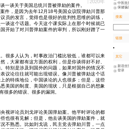
2020年
中医批
来谈一谈关于美国总统川普被弹劾的案件。
保健骗
案件，是因为去年12月18号美国众议院弹劾川普那
搜索
众议员的发言，觉得也是很好的批判性思维的训练，
谈一谈这个话题。今天这个课实际上在那个时候就已
美国开始了对川普弹劾案件的审判，所以刚好蹭了一
链接
题。很多人认为，时事政治门槛比较低，谁都可以来
其它
当然，大家都有这方面的权利，但是你谈得好不好、
新语丝
的。特别是涉及到国外的问题，如果对国外的情况不
登录
发表议论往往就可能出现错误。像川普被弹劾这个话
际上的特殊地位，中国谈论的人也很多；但是，这些
熟悉美国的制度、美国的现状，只是根据自己的想象
有很多的错误、很多的漏洞。
到央视评论员刘戈评论美国弹劾案。他平时评论的都
一些也很有见解；但是，他去谈美国的弹劾案件，就
情况不熟悉。比如刘戈说，民主党去弹劾川普，一点