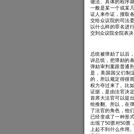
做法、具体的程序
一般是某一个或某
证人来作证，搜取
交给众议院的司法
以什么样的罪名进
交到众议院全院表决
总统被弹劾了以后
诉总统，把弹劾的
弹劾审判案跟普通
是，美国国父们制
的，所以规定得很
权力夺过来了。比
证据，是由法官决
首席大法官可以提
给推翻。所以，在
了法官的角色，他
已经变成了一种形
出现了50票对50
上起不到什么作用