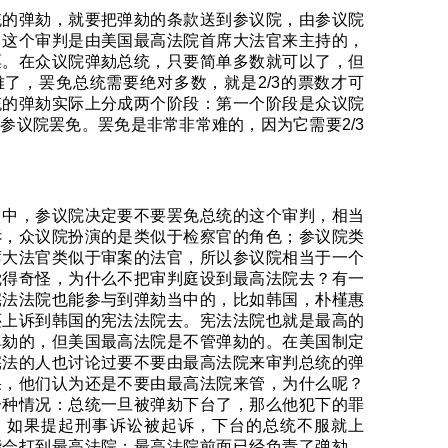
统的弹劾，就要把弹劾的条款送到参议院，由参议院
。这个审判是由美国最高法院首席大法官来主持的，
票。在众议院弹劾总统，只要简单多数就可以了，但
了，罢免总统需要绝对多数，就是2/3的票数才可
统的弹劾实际上分成两个阶段：第一个阶段是众议院
参议院罢免。罢免是非常非常难的，因为它需要2/3
当中，参议院决定要不要罢免总统的这个审判，相当
诉，众议院扮演的是类似于检察官的角色；参议院类
席大法官类似于审案的法官，所以参议院相当于一个
觉得奇怪，为什么不把审判庭设到最高法院去？有一
宪法法院也能参与到弹劾当中的，比如韩国，朴槿惠
还上诉到韩国的宪法法院去。宪法法院也就是最高的
弹劾的，但美国最高法院是不管弹劾的。在美国制定
宪法的人也讨论过要不要由最高法院来审判总统的弹
果，他们认为还是不要由最高法院来管，为什么呢？
一种情况：总统一旦被弹劾下台了，那么他犯下的罪
；如果提起刑事诉讼被起诉，下台的总统不服就上
能会打到最高法院；最高法院前面已经负责了弹劾，