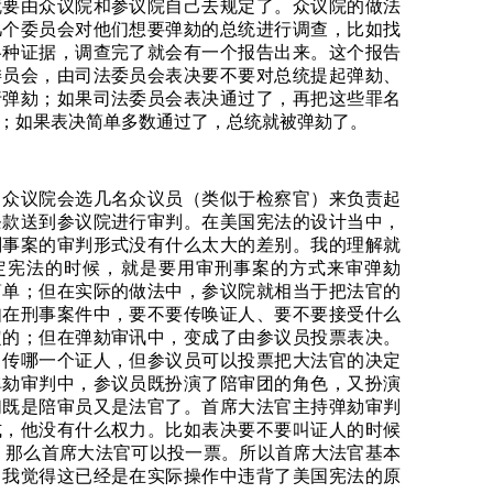
就要由众议院和参议院自己去规定了。众议院的做法
几个委员会对他们想要弹劾的总统进行调查，比如找
各种证据，调查完了就会有一个报告出来。这个报告
委员会，由司法委员会表决要不要对总统提起弹劾、
行弹劾；如果司法委员会表决通过了，再把这些罪名
；如果表决简单多数通过了，总统就被弹劾了。
，众议院会选几名众议员（类似于检察官）来负责起
条款送到参议院进行审判。在美国宪法的设计当中，
刑事案的审判形式没有什么太大的差别。我的理解就
定宪法的时候，就是要用审刑事案的方式来审弹劾
简单；但在实际的做法中，参议院就相当于把法官的
如在刑事案件中，要不要传唤证人、要不要接受什么
定的；但在弹劾审讯中，变成了由参议员投票表决。
出传哪一个证人，但参议员可以投票把大法官的决定
弹劾审判中，参议员既扮演了陪审团的角色，又扮演
们既是陪审员又是法官了。首席大法官主持弹劾审判
式，他没有什么权力。比如表决要不要叫证人的时候
票，那么首席大法官可以投一票。所以首席大法官基本
。我觉得这已经是在实际操作中违背了美国宪法的原