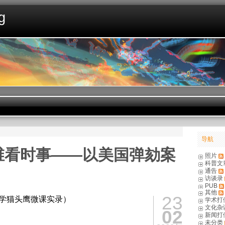
g
导航
维看时事——以美国弹劾案
照片
科普文
通告
访谈录
PUB
其他
23
日科学猫头鹰微课实录）
学术打
文化杂
02
新闻打
未分类