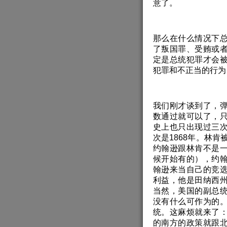
意了。
那么在什么情况下
了叛国罪、受贿或
定是总统犯罪才会
犯罪和不正当的行为
我们刚才谈到了，
数通过就可以了，
史上也只出现过三
次是1868年。林
约翰逊跟林肯不是
候开始有的），约
翰逊来当自己的竞
利益，他是田纳西
当然，美国的副总
没有什么可作为的
统。这麻烦就来了
的南方的政策就跟