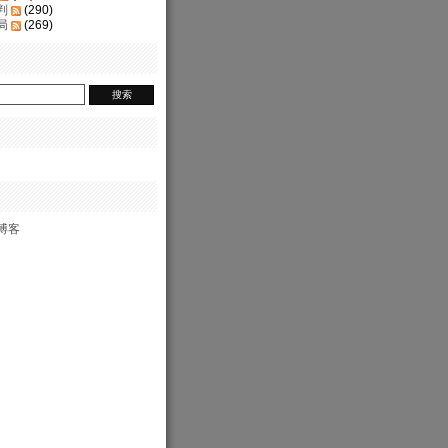
判
(290)
局
(269)
博客