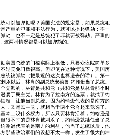
总统可以被弹劾呢？美国宪法的规定是，如果总统犯
者是严重的犯罪和不法行为，就可以提起弹劾；不一
被弹劾，也不一定是总统犯了罪就要被弹劾。严重的
，这两种情况都是可以被弹劾的。
弹劾美国总统的门槛实际上很低，只要众议院简单多
只不过罢免门槛很高。但即使在这种情况下，美国历
次总统被弹劾（把最近的这次也算进去的话）。第一
肯被刺杀以后，林肯的副总统安德鲁·约翰逊当了总统。
一个党派的，林肯是共和党（共和党是从林肯那个时
翰逊属于民主党。林肯为了拉南方的选票，就找了约
选搭档，让他当副总统。因为约翰逊代表的是南方的
州人，又是民主党，就相当于两个党合起来竞选了。
统基本上没什么权力，所以只要林肯活着，约翰逊是
。但很不幸的是林肯被刺杀了，约翰逊就继任当了总
：约翰逊代表的是南方的利益，他当了总统以后，他
北方那些政治家们的设想不太一样，发生了很大的冲