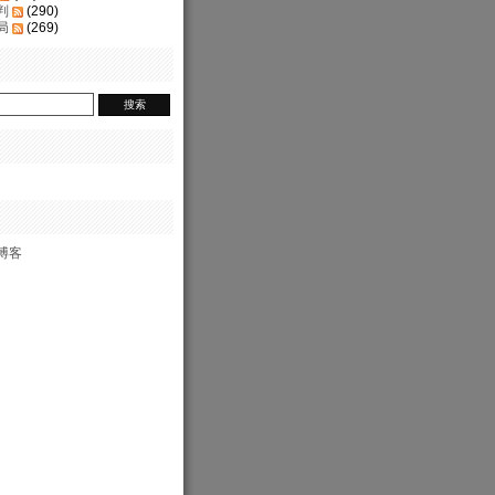
判
(290)
局
(269)
博客