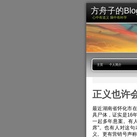
方舟子的Blo
心中有道义 脑中有科学
主页
个人简介
正义也许
最近湖南省怀化市
具尸体，证实是16
一起多年悬案。有
席”。也有人对这
义。更有营销号声称