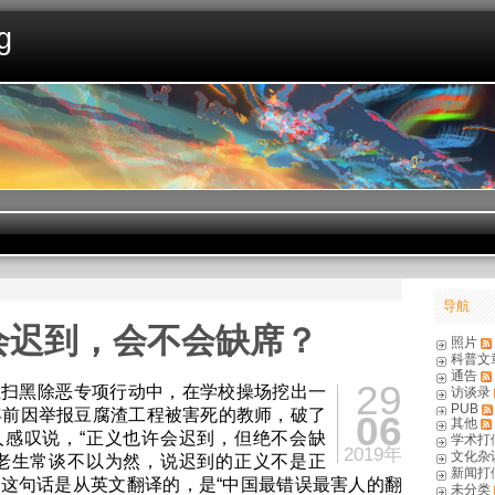
g
导航
会迟到，会不会缺席？
照片
科普文
通告
29
在扫黑除恶专项行动中，在学校操场挖出一
访谈录
PUB
年前因举报豆腐渣工程被害死的教师，破了
06
其他
人感叹说，“正义也许会迟到，但绝不会缺
学术打
2019年
文化杂
句老生常谈不以为然，说迟到的正义不是正
新闻打
这句话是从英文翻译的，是“中国最错误最害人的翻
未分类