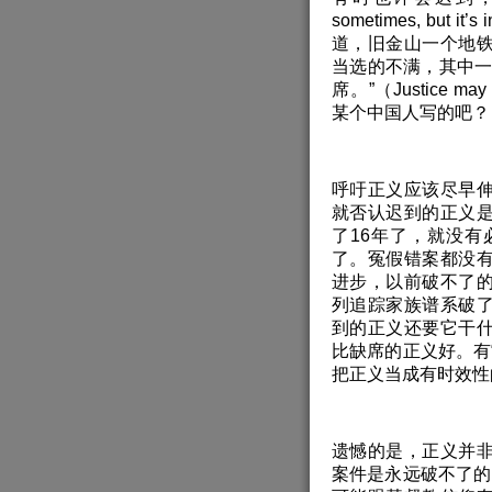
sometimes, but
道，旧金山一个地
当选的不满，其中一
席。”（Justice may 
某个中国人写的吧？
呼吁正义应该尽早
就否认迟到的正义
了16年了，就没
了。冤假错案都没
进步，以前破不了
列追踪家族谱系破
到的正义还要它干
比缺席的正义好。有
把正义当成有时效性
遗憾的是，正义并
案件是永远破不了的