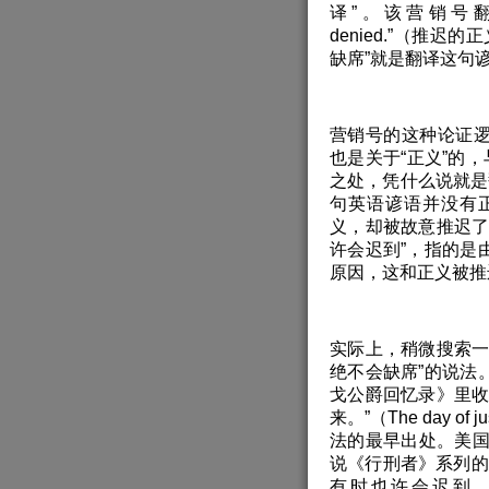
译”。该营销号翻出一句英
denied.”（推
缺席”就是翻译这句
营销号的这种论证
也是关于“正义”的
之处，凭什么说就是
句英语谚语并没有
义，却被故意推迟了
许会迟到”，指的是
原因，这和正义被推
实际上，稍微搜索一
绝不会缺席”的说法
戈公爵回忆录》里收
来。”（The day of jus
法的最早出处。美国
说《行刑者》系列的主人
有时也许会迟到，但是它