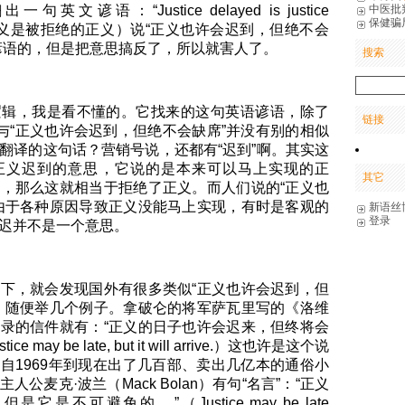
中医批
文谚语：“Justice delayed is justice
保健骗
迟的正义是被拒绝的正义）说“正义也许会迟到，但绝不会
谚语的，但是把意思搞反了，所以就害人了。
搜索
逻辑，我是看不懂的。它找来的这句英语谚语，除了
链接
，与“正义也许会迟到，但绝不会缺席”并没有别的相似
翻译的这句话？营销号说，还都有“迟到”啊。其实这
正义迟到的意思，它说的是本来可以马上实现的正
其它
，那么这就相当于拒绝了正义。而人们说的“正义也
由于各种原因导致正义没能马上实现，有时是客观的
新语丝
登录
迟并不是一个意思。
下，就会发现国外有很多类似“正义也许会迟到，但
。随便举几个例子。拿破仑的将军萨瓦里写的《洛维
录的信件就有：“正义的日子也许会迟来，但终将会
tice may be late, but it will arrive.）这也许是这个说
自1969年到现在出了几百部、卖出几亿本的通俗小
公麦克·波兰（Mack Bolan）有句“名言”：“正义
是不可避免的。”（Justice may be late