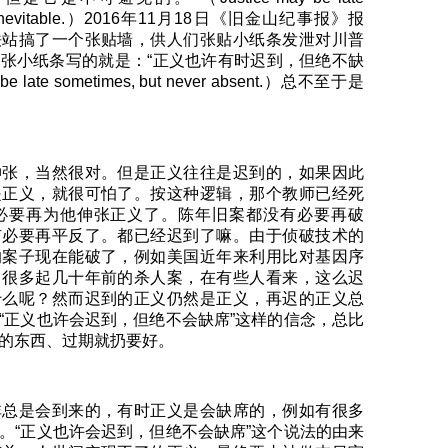
 it’s inevitable.）2016年11月18日《旧金山纪事报》报
铁站搞了一个张贴墙，供人们张贴小纸条发泄对川普
张小纸条写的就是：“正义也许有时迟到，但绝不缺
be late sometimes, but never absent.）总不至于是
伸张，当然很对。但是正义往往是迟到的，如果因此
是正义，就很可怕了。按这种逻辑，那个教师已经死
有必要再为他伸张正义了。陈年旧案都没有必要再破
有必要再平反了。都已经迟到了嘛。由于侦破技术的
的案子现在能破了，例如美国近年来利用比对基因序
了很多起几十年前的杀人案，在有些人看来，这么迟
什么呢？然而迟到的正义仍然是正义，再迟的正义总
“正义也许会迟到，但绝不会缺席”这样的信念，总比
的东西、过期就扔要好。
非总是会到来的，有时正义是会缺席的，例如有很多
。“正义也许会迟到，但绝不会缺席”这个说法的由来