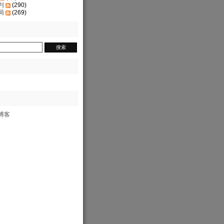
判
(290)
局
(269)
博客