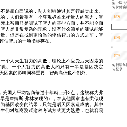
中医批
保健骗
并不是靠自己说的，别人能够通过其言行感觉出来。
搜索
观的，人们希望有一个客观标准来衡量人的智力，智
实际上智商只是测试了智力的某些方面，并不能全面
。智力是非常复杂的现象，没有什么简单的测试能够
定量。但是在找到更恰当的评估智力的方式之前，智
链接
评估智力的一项指标存在。
其它
出一个人天生智力的高低，理论上不应受后天因素的
新语丝
如此。一个人智力的高低大约只有一半是基因决定
登录
天因素的影响同样重要，智商高低也不例外。
8年，美国人平均智商每过十年就上升3点，这被称为弗
早是詹姆斯·弗林发现的），在其他国家也有类似现
归为基因改变的结果，只能是后天因素造成的。其中
学生们对智商测试这种考试方式更为熟悉，也就容易