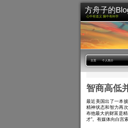
方舟子的Blo
心中有道义 脑中有科学
主页
个人简介
智商高低
最近美国出了一本
精神状态和智力再
布他最大的财富是精
才”。有媒体向白宫