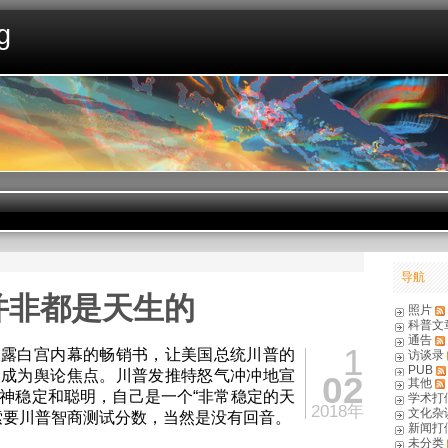
g
导航
并非都是天生的
照片
科普文
通告
1
披露白宫内幕的畅销书，让美国总统川普的
访谈录
PUB
次成为舆论焦点。川普发推特怒气冲冲地宣
02
其他
神稳定和聪明，自己是一个“非常稳定的天
学术打
2018年
文化杂
索要川普智商测试分数，当然是没有回音。
新闻打
未分类