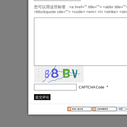
您可以用这些标签 : <a href="" title=""> <abbr title="">
<blockquote cite=""> <code> <em> <i> <strike> <st
*
CAPTCHA Code