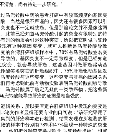
不清楚，尚有待进一步研究。”
触过马兜铃酸中药的患者肝癌中有较高频度的基因突
铃酸，当然是很不严谨的，因为还有很多因素可以引
因突变也不一定就致癌。但是那篇论文并不是像这两
傻。此前已经知道马兜铃酸引起的突变有很特别的特
还有别的物质会引起这种突变，所以把它叫做马兜铃
发现有这种基因突变，就可以推断是马兜铃酸导致
究的台湾肝癌组织样本中，78%有马兜铃酸签名突
酸导致的。基因突变不一定导致癌变，但是已经知道
生突变，就会导致肝癌，这些基因叫做肝癌驱动基
铃酸签名突变的肝癌组织中，75%肝癌驱动基因发
以马兜铃酸与这些突变、这些突变与肝癌的因果关系
我们再考虑到此前有动物实验表明马兜铃酸能够导致
伤，马兜铃酸属于确定无疑的一类致癌物，把这些新
马兜铃酸能导致肝癌的证据是相当强的。
个逻辑关系，所以要否定在肝癌组织中发现的突变是
比论文作者显得还要专业的口气说：“该研究采用了
收集到的肝癌样本进行检测，结果发现在所检测的肝
陆的样本中分别有78%和47%呈现一种特殊的突变
A突变）。他们把这种突变类型称为‘马兜铃酸指纹’，也就