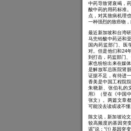
中药导致肾衰竭，
酸中药的用药标准
点，对其致病机理
一种强烈的致癌物，
最近新加坡和台湾研
马兜铃酸中药还和
国内药监部门、医
对。但是他们和24
到打击，药监部门、
家也纷纷出来在媒体
是解放军总医院肾
证据不足，有待进
香美是中国工程院
朱晓新、张伯礼的
用》（登在《中国
张文）。两篇文章
可能没去读或读不懂
陈文说，新加坡论文
较高频度的基因突变
谣”说：“⑴ 基因突