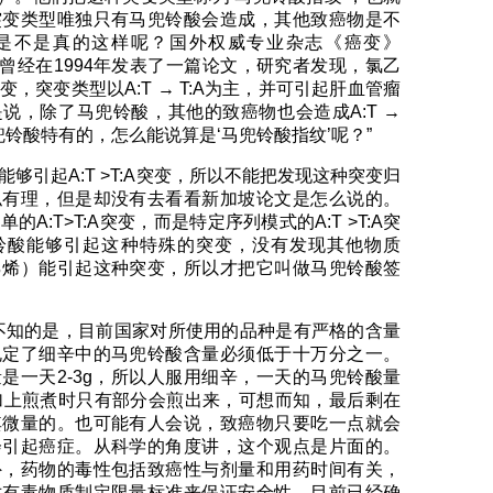
突变类型唯独只有马兜铃酸会造成，其他致癌物是不
是不是真的这样呢？国外权威专业杂志《癌变》
esis）曾经在1994年发表了一篇论文，研究者发现，氯乙
，突变类型以A:T → T:A为主，并可引起肝血管瘤
说，除了马兜铃酸，其他的致癌物也会造成A:T →
兜铃酸特有的，怎么能说算是‘马兜铃酸指纹’呢？”
够引起A:T >T:A突变，所以不能把发现这种突变归
似有理，但是却没有去看看新加坡论文是怎么说的。
A:T>T:A突变，而是特定序列模式的A:T >T:A突
铃酸能够引起这种特殊的突变，没有发现其他物质
乙烯）能引起这种突变，所以才把它叫做马兜铃酸签
不知的是，目前国家对所使用的品种是有严格的含量
规定了细辛中的马兜铃酸含量必须低于十万分之一。
是一天2-3g，所以人服用细辛，一天的马兜铃酸量
加上煎煮时只有部分会煎出来，可想而知，最后剩在
其微量的。也可能有人会说，致癌物只要吃一点就会
会引起癌症。从科学的角度讲，这个观点是片面的。
外，药物的毒性包括致癌性与剂量和用药时间有关，
对有毒物质制定限量标准来保证安全性。目前已经确