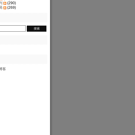
判
(290)
局
(269)
博客