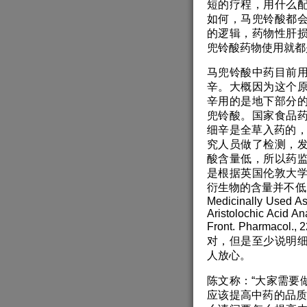
短的疗程，用什么
如何，马兜铃酸都
的逻辑，药物性肝
兜铃酸药物使用就都
马兜铃酸中药目前
辛。大概因为这个
辛用的是地下部分
兜铃酸。国家食品
细辛是全草入药的，
究人员做了检测，
酸含量低，所以药
是根据英国伦敦大
衍生物的含量并不低，而
Medicinally Used A
Aristolochic Acid An
Front. Pharma
对，但是至少说明
人放心。
陈文称：“大家需要
应该提高中药的品质