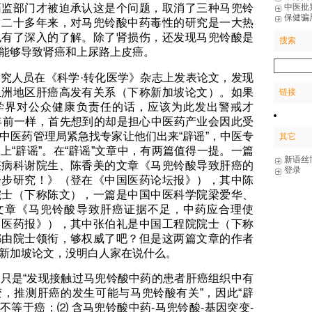
中医批
药监部门才被迫承认这是个问题，取消了三种马兜铃
保健骗
。二十多年来，对马兜铃酸中药毒性的研究是一大热
也有了深入的了解。除了肾损伤，还发现马兜铃酸是
搜索
能够导致肾癌和上尿路上皮癌。
究人员在《科学·转化医学》杂志上发表论文，发现
亚洲地区肝癌高发有关系（下称新加坡论文）。如果
链接
学界对公众健康负责任的话，应该为此发出警戒才
年前一样，首先想到的却是担心中医药产业会因此受
中医药管理局紧急找专家让他们出来“辟谣”，中医专
其它
上“辟谣”。在“辟谣”文章中，有两篇值得一提。一篇
新语丝
脏病科谢院生、陈香美的文章《马兜铃酸导致肝癌的
登录
一步研究！》（登在《中国医药论坛报》），其中陈
院士（下称陈文），一篇是中国中医科学院梁爱华、
文章《马兜铃酸导致肝癌证据不足，中药应合理使
中医药报》），其中张伯礼是中国工程院院士（下称
都由院士领衔，够权威了吧？但是这两篇文章的作者
新加坡论文，没明白人家在说什么。
只是“发现接触过马兜铃酸中药的患者肝癌组织中有
，推测肝癌的发生可能与马兜铃酸有关”，因此“辟
变不等于癌；⑵ 含马兜铃酸中药-马兜铃酸-基因突变-