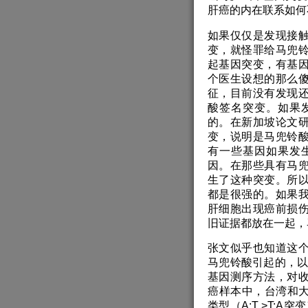
肝癌的内在联系如何
如果仅仅是发现接
变，就怪罪给马兜
起基因突变，有基
个医生设想的那么
征，目前没有发现
酸签名突变。如果
的。在新加坡论文研
变，说明是马兜铃
有一些基因如果发
因。在那些具有马兜
生了这种突变。所
都是很强的。如果
肝细胞出现癌前损
旧证据都放在一起，
张文似乎也知道这
马兜铃酸引起的，以
基因测序方法，对
癌样本中，台湾和大
类型（A:T >T: