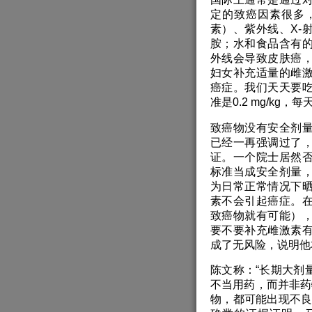
定的致癌因素很多
素）、紫外线、X-
胺；水和食品含有
外线会导致皮肤癌
妇女补充适量的雌
癌症。我们天天要
准是0.2 mg/kg
致癌物没有安全剂
已经一再强调过了
证。一个院士居然
标准当成安全剂量
为日常正常情况下
素不会引起癌症。
致癌物就有可能）
要不要补充雌激素
成了无风险，说明他
陈文称：“长期大剂
不当用药，而并非药
物，都可能出现不良