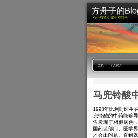
方舟子的Blo
心中有道义 脑中有科学
主页
个人简介
马兜铃酸
1993年比利时医
兜铃酸的中药能够
告发现了相似病例，
国药监部门、医学
才会出问题。直到2