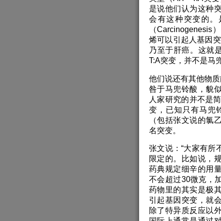
是说他们认为这种
会有这种突变的。
（Carcinogen
烯可以引起人基因突变
乃至于肝癌。这就是
T:A突变，并不是马
他们说还有其他物质能
咎于马兜铃酸，貌
人家研究的并不是简单的
变，已知只有马兜
（包括张文说的氯
名突变。
张文说：“大家有所
限定的。比如说，
药典规定细辛的用量
不会超过30微克，
药物里的其实是极
引起基因突变，就
除了特异质反应以
国际上通常是通过