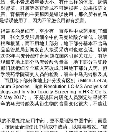
配伍，也不管患者年龄大小、有什么样的体质、病情
会对肾脏、肝脏等器官造成不可逆损害，如果按陈文
损害、肾损害的主要原因是错误使用，那么所有的马
是错误使用了，因为不管怎么用都有损害。
用得最多的是细辛，至少有一百多种中成药用到了细
原因，张文反复强调细辛中的马兜铃酸含量低，说细
的根和根茎，而不用地上部分，地下部分基本不含马
药品监管总局新闻发言人接受采访时也这么说。以前
2003年马兜铃酸中药问题在国内引起关注后，有研
发现细辛地上部分马兜铃酸含量高，地下部分马兜铃
监部门就把细辛全草入药改成只用地下部分入药。但
学学院药学院研究人员的检测，细辛中马兜铃酸及其
且地下部分和地上部分没有区别（Mitch J. et al,
sarum Species: High-Resolution LC-MS Analysis of
alogs and In vitro Toxicity Screening in HK-2 Cells,
col., 22 May 2017）。不是说国内研究人员测定结果就不
细辛的马兜铃酸及其衍生物的含量变化很大，不能让
做的不是拒绝应用中药，更不是诋毁中医中药，而是
，按病证合理使用中药或中成药，以减毒增效。”那