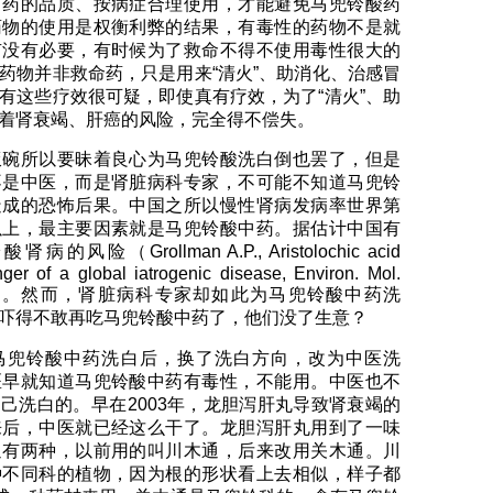
中药的品质、按病症合理使用，才能避免马兜铃酸药
药物的使用是权衡利弊的结果，有毒性的药物不是就
有没有必要，有时候为了救命不得不使用毒性很大的
药物并非救命药，只是用来“清火”、助消化、治感冒
有这些疗效很可疑，即使真有疗效，为了“清火”、助
着肾衰竭、肝癌的风险，完全得不偿失。
饭碗所以要昧着良心为马兜铃酸洗白倒也罢了，但是
不是中医，而是肾脏病科专家，不可能不知道马兜铃
造成的恐怖后果。中国之所以慢性肾病发病率世界第
以上，最主要因素就是马兜铃酸中药。据估计中国有
险（Grollman A.P., Aristolochic acid
ger of a global iatrogenic disease, Environ. Mol.
, 1–7.）。然而，肾脏病科专家却如此为马兜铃酸中药洗
吓得不敢再吃马兜铃酸中药了，他们没了生意？
马兜铃酸中药洗白后，换了洗白方向，改为中医洗
医早就知道马兜铃酸中药有毒性，不能用。中医也不
己洗白的。早在2003年，龙胆泻肝丸导致肾衰竭的
来后，中医就已经这么干了。龙胆泻肝丸用到了一味
通有两种，以前用的叫川木通，后来改用关木通。川
种不同科的植物，因为根的形状看上去相似，样子都