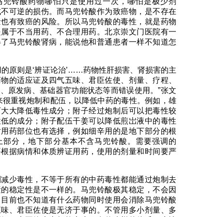
马兜铃酸药物哪怕只是使用过一次，哪怕是极少剂
成不可逆的损伤。而马兜铃酸作为致癌物，是不存在
量也有致癌的风险。所以马兜铃酸的毒性，就是药物
是属于不当用药、不合理用药。北京崇文门医院有一
得了马兜铃酸肾病，能说他和普通患者一样不知道怎
用的原则是‘辨证论治’……药物性肝损害、肾损害的主
药物的适应证及四气五味、君臣佐使、剂量、疗程、
、原发病、基础器官功能状态等而错误使用。”张文
来很重视炮制和配伍，以降低中药的毒性。例如，雄
可大大降低毒性成分；附子经过炮制后可以把毒性较
性低的成分；附子配伍干姜可以降低煎岀液中的毒性
对用药部位也有选择，例如细辛用的是地下部分的根
上部分，地下部分基本不含马兜铃酸。需要强调的
要根据病情和体质辨证用药，使用的剂量和时间要严
制减少毒性，不等于所有的中药毒性都能通过炮制去
素的稳定性是不一样的。马兜铃酸极其稳定，不会因
。目前也不知道有什么药物同时使用会消除马兜铃酸
五味、君臣佐使是无济于事的。不管用多小剂量、多