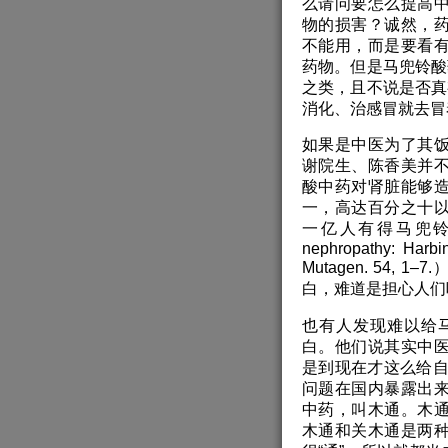
么请问要怎么提高
物的损害？诚然，
不能用，而是要看
药物。但是马兜铃酸
之类，且不说是否真
消化、治感冒就去冒
如果是中医为了其
谢院生、陈香美并
酸中药对肾脏能够
一，高达百分之十
一亿人有得马兜铃酸肾病的风
nephropathy: Harbin
Mutagen. 54
白，难道是担心人们
也有人发现难以给
白。他们说其实中
是到现在才这么给自
问题在国内暴露出
中药，叫木通。木
木通和关木通是两