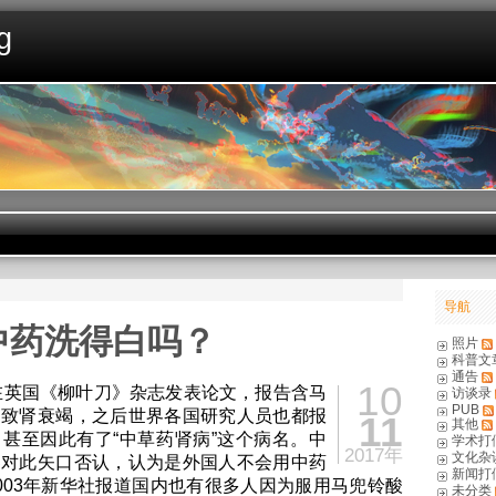
g
导航
中药洗得白吗？
照片
科普文
通告
10
生在英国《柳叶刀》杂志发表论文，报告含马
访谈录
PUB
导致肾衰竭，之后世界各国研究人员也都报
11
其他
甚至因此有了“中草药肾病”这个病名。中
学术打
2017年
文化杂
界对此矢口否认，认为是外国人不会用中药
新闻打
003年新华社报道国内也有很多人因为服用马兜铃酸
未分类