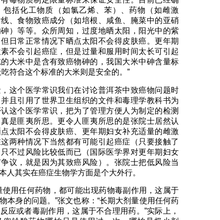
，包括化工物质（如氯乙烯、苯）、药物（如雌激
射线、食物致癌成分（如培根、咸鱼、腌菜中的亚硝
的砷）等等。众所周知，过度地晒太阳，阳光中的紫
，但日常正常情况下晒点太阳不会得皮肤癌。更年期
激素不会引起癌症，但是过量和服用时间太长可引起
吃的大米中是含有致癌物砷的，我国大米中砷含量标
，每天吃符合这个标准的大米则是安全的。”
量，这个医学常识我们在讨论普洱茶中致癌物问题时
，并且引用了世界卫生组织的文件和毒理学教科书为
否认这个医学常识，把为了管理方便人为制定的检测
，真是匪夷所思。更令人匪夷所思的是张院士居然认
晒点太阳不会得皮肤癌、更年期妇女补充适量的雌激
在这两种情况下当然都有可能引起癌症（只要接触了
，只不过风险比较低而已（国际医学界对更年期妇女
有争议，就是因为其致癌风险）。张院士把低风险当
本人其实在癌症生物学方面是个大外行。
量使用任何药物，都可能出现药物毒副作用，这属于
物本身的问题。”张文也称：“长期大剂量使用任何药
反应或者毒副作用，这属于不合理用药。”实际上，