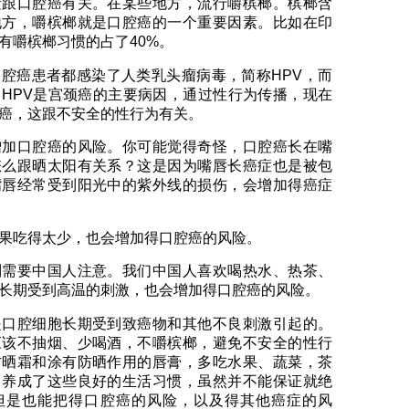
素跟口腔癌有关。在某些地方，流行嚼槟榔。槟榔含
地方，嚼槟榔就是口腔癌的一个重要因素。比如在印
有嚼槟榔习惯的占了40%。
腔癌患者都感染了人类乳头瘤病毒，简称HPV，而
HPV是宫颈癌的主要病因，通过性行为传播，现在
癌，这跟不安全的性行为有关。
增加口腔癌的风险。你可能觉得奇怪，口腔癌长在嘴
怎么跟晒太阳有关系？这是因为嘴唇长癌症也是被包
嘴唇经常受到阳光中的紫外线的损伤，会增加得癌症
果吃得太少，也会增加得口腔癌的风险。
别需要中国人注意。我们中国人喜欢喝热水、热茶、
长期受到高温的刺激，也会增加得口腔癌的风险。
是口腔细胞长期受到致癌物和其他不良刺激引起的。
应该不抽烟、少喝酒，不嚼槟榔，避免不安全的性行
防晒霜和涂有防晒作用的唇膏，多吃水果、蔬菜，茶
。养成了这些良好的生活习惯，虽然并不能保证就绝
但是也能把得口腔癌的风险，以及得其他癌症的风