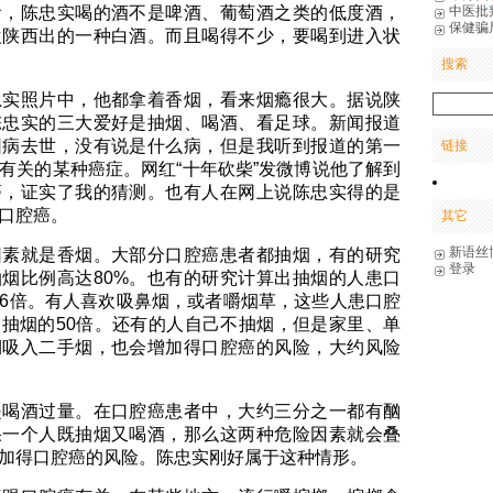
中医批
看，陈忠实喝的酒不是啤酒、葡萄酒之类的低度酒，
保健骗
欢陕西出的一种白酒。而且喝得不少，要喝到进入状
搜索
忠实照片中，他都拿着香烟，看来烟瘾很大。据说陕
陈忠实的三大爱好是抽烟、喝酒、看足球。新闻报道
因病去世，没有说是什么病，但是我听到报道的第一
链接
有关的某种癌症。网红“十年砍柴”发微博说他了解到
癌，证实了我的猜测。也有人在网上说陈忠实得的是
口腔癌。
其它
新语丝
因素就是香烟。大部分口腔癌患者都抽烟，有的研究
登录
烟比例高达80%。也有的研究计算出抽烟的人患口
6倍。有人喜欢吸鼻烟，或者嚼烟草，这些人患口腔
抽烟的50倍。还有的人自己不抽烟，但是家里、单
期吸入二手烟，也会增加得口腔癌的风险，大约风险
是喝酒过量。在口腔癌患者中，大约三分之一都有酗
果一个人既抽烟又喝酒，那么这两种危险因素就会叠
加得口腔癌的风险。陈忠实刚好属于这种情形。