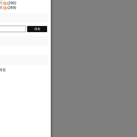
判
(290)
局
(269)
博客