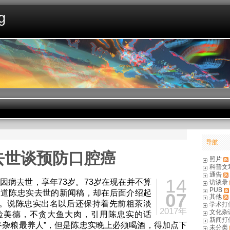
g
导航
去世谈预防口腔癌
照片
科普文
通告
14
因病去世，享年73岁。73岁在现在并不算
访谈录
PUB
报道陈忠实去世的新闻稿，却在后面介绍起
07
其他
验。说陈忠实出名以后还保持着先前粗茶淡
学术打
2017年
文化杂
俭美德，不贪大鱼大肉，引用陈忠实的话
新闻打
谷杂粮最养人”，但是陈忠实晚上必须喝酒，得加点下
未分类