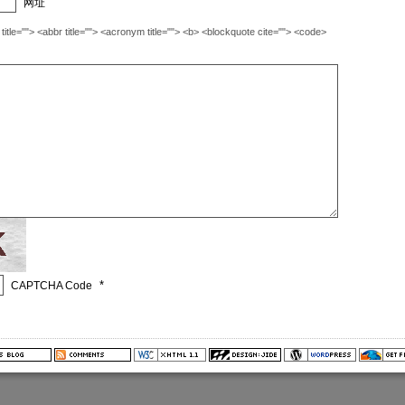
网址
""> <abbr title=""> <acronym title=""> <b> <blockquote cite=""> <code>
*
CAPTCHA Code