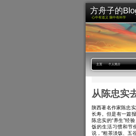
方舟子的Blo
心中有道义 脑中有科学
主页
个人简介
从陈忠实
陕西著名作家陈忠实
长寿。但是有一篇
陈忠实的“养生”经
饭的生活习惯和节
说，“粗茶淡饭、五