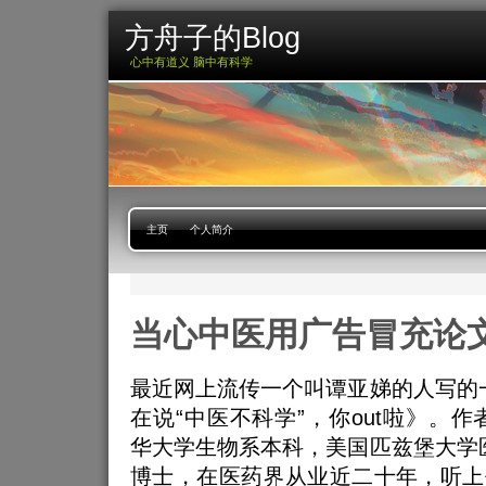
方舟子的Blog
心中有道义 脑中有科学
主页
个人简介
当心中医用广告冒充论
最近网上流传一个叫谭亚娣的人写的
在说“中医不科学”，你out啦》。
华大学生物系本科，美国匹兹堡大学
博士，在医药界从业近二十年，听上