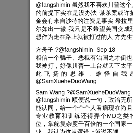
@fangshimin 虽然我不喜欢川普
的前提下实在是没办法 谋杀案或许
金会有来自沙特的注资是事实 希拉
尔如出一辙 我只是不希望美国变成
想作为走在路上就被打过的人 方先
方舟子 ?@fangshimin Sep 18
相信一个骗子、恶棍有治国之才倒也
我被打，好像川普一上台就天下太平
此飞扬的思维，难怪自我
@SamXueheDuoWang
Sam Wang ?@SamXueheDuoWang 
@fangshimin 顺便说一句，政
能认同，给一个个个人看病现在尚且要
专业教育和训练还得弄个MD之类
位，掌舵复杂度千百倍的一个国家一
业，我认为这从逻辑上就说不通。