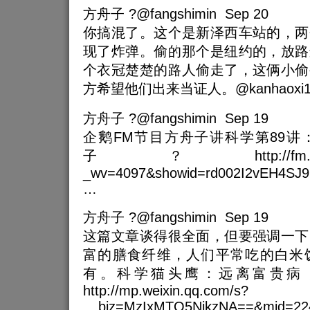
方舟子 ?@fangshimin Sep 20
你搞混了。这个是新泽西车站的，两
现了炸弹。偷的那个是纽约的，放路
个衣冠楚楚的路人偷走了，这俩小偷
方希望他们出来当证人。@kanhaoxi1
方舟子 ?@fangshimin Sep 19
企鹅FM节目方舟子讲科学第89讲
子？http://fm.qq.com/
_wv=4097&showid=rd002I2vEH4SJ
…
方舟子 ?@fangshimin Sep 19
这篇文章谈得很全面，但要强调一下
富的膳食纤维，人们平常吃的白米
有。科学猫头鹰：远离富贵病
http://mp.weixin.qq.com/s?
__biz=MzIxMTQ5NjkzNA==&mid=224