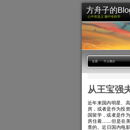
方舟子的Blo
心中有道义 脑中有科学
主页
个人简介
从王宝强
近年来国内明星、
房，或者是作为投
国留学，或者是作
房住着……但是在美
查的。近日国内电