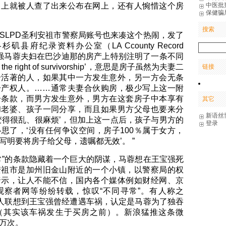
中医批
马上就被人查了出来公布在网上，还有人惋惜这个房
保健骗
搜索
SLPD圣利安祖市警察局账号也来凑这个热闹，发了
矶县府纪录资料办公室（LA Ccounty Record
王宝强马蓉夫妇在巴沙迪那的房产上特别注明了一条不同
he right of survivorship’，意思是房子虽然为夫妻二
链接
给活著的人，如果其中一方发生意外，另一方会无条
一产权人。……通常夫妻合伙购房，极少写上这一附
一条款，而男方发生意外，男方在这套房子中本享有
其它
和老婆、孩子一同分享，而且如果男方父母也要来分
新语丝
变得很乱、很麻烦’，但加上这一点后，孩子与男方的
登录
思了，‘没有任何争议空间，房子100％属于女方，
写明要将房子给父母，遗嘱都无效’。 ”
常”的条款隐藏着一个巨大的阴谋，马蓉想在王宝强死
安祖市是加州旧金山附近的一个小镇，以警察局的权
暗示，让人不能不信，国内各个媒体例如财经网、京
观察者网等纷纷转载，惊叹“不同寻常”。有人称之
有人联想到王宝强曾经遭遇车祸，认定是马蓉为了独吞
（其实该车祸发生于买房之前）。新浪猛推这条微
万次。