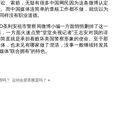
诉讼、索赔，无疑有很多中国网民因为这条微博认定
夫。而中国媒体连简单的查核工作都不做，就信以为
同样没有职业道德。
PD圣利安祖市警察局微博小编一方面悄悄删掉了这一
，一方面火速点赞“堂堂央视记者”王志安对我的诽
编简直就是承担着败坏美国警察形象的使命。至于那
媒体，也未见有哪家做了澄清，没事一般继续转发其
媒体“联合拥有”的特色。
用吗？
运动会损害膝盖吗？
»