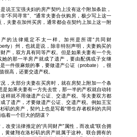
不是说王宝强夫妇的房产契约上没有这个附加条款，
非“不同寻常”、“通常夫妻合伙购房，极少写上这一
反，夫妻在加州买房，通常都会在契约上加上这一附
产的法律规定不太一样。加州是所谓“共同财
y property）州，也就是说，除非特别声明，夫妻购买的
同财产，双方具有同等产权。但是如果夫妻有一个先
或她的那一半房产就成了遗产，要由配偶或子女继
一件很麻烦的事，要做遗产公证（probate），很
值很高，还要交遗产税。
情况，大部分夫妻在买房时，就在房契上附加一个条
意思是如果夫妻有一方先去世，那一半的产权就自动转
，这样就不用做遗产公证、交遗产税。等夫妻双方都
变成了遗产，才要做遗产公证、交遗产税。例如王宝
杉矶的房产，契约上也是写着“带生存者权利的共同
面临着一个巨大的阴谋？
，改变法律推定的“共同财产”属性，而改成“联合拥
nancy），黄健翔在洛杉矶的房产就属于这种。联合拥有的