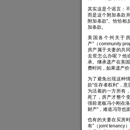
其实这是个谣言：
而是这个附加条款并
附加条款”。恰恰相
加条款。
美国各个州关于房
产”（communit
房产属于夫妻的共
去世怎么办呢？他
承。继承遗产在美国是
费时间，如果遗产价
为了避免出现这种
款“生存者权利”，
为活着的一方所有
死了，房产才整个
强前老板冯小刚在洛
财产”，难道冯导也
也有的夫妻在买房时
有”（joint te