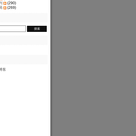
判
(290)
局
(269)
博客