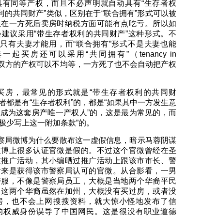
具有同等产权，而且不必声明就自动具有“生存者权
利的共同财产”类似，区别在于“联合拥有”形式可以被
且在一方死后卖房时纳税方面可能有点吃亏。所以如
建议采用“带生存者权利的共同财产”这种形式。不
式只有夫妻才能用，而“联合拥有”形式不是夫妻也能
起买房还可以采用“共同拥有”（tenancy in
式，双方的产权可以不均等，一方死了也不会自动把产权
买房，最常见的形式就是“带生存者权利的共同财
二者都是有“生存者权利”的，都是“如果其中一方发生意
成为这套房产唯一产权人”的，这是最为常见的，而
“极少写上这一附加条款”的。
警察局微博为什么要散布这一虚假信息，暗示马蓉阴谋
微博上很多认证官微是假的。不过这个官微曾经在圣
过推广活动，其小编晒过推广活动上跟该市市长、警
看来是获得该市警察局认可的官微。从合影看，一男
警服，不像是警察局员工，大概是当地两个华裔平民
。这两个华裔虽然在加州，大概没有买过房，或者没
房，也不会上网搜搜资料，就大惊小怪地发布了信
的权威身份误导了中国网民。这是很没有职业道德