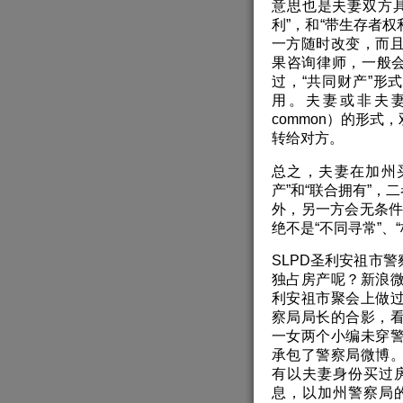
意思也是夫妻双方
利”，和“带生存者权
一方随时改变，而
果咨询律师，一般会
过，“共同财产”形
用。夫妻或非夫妻一
common）的形
转给对方。
总之，夫妻在加州
产”和“联合拥有”，
外，另一方会无条件
绝不是“不同寻常”、
SLPD圣利安祖市
独占房产呢？新浪
利安祖市聚会上做
察局局长的合影，
一女两个小编未穿
承包了警察局微博
有以夫妻身份买过
息，以加州警察局