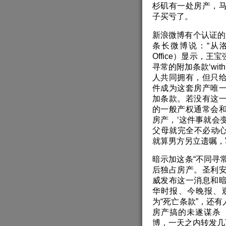
杉矶有一处房产，
子买亏了。
新浪微博有个认证的
条长微博说：“从洛杉
Office）显示，
寻常的附加条款‘with t
人共同拥有，但只
件成为这套房产唯
加条款。若没有这
的一般产权通常会
房产，‘这件事就会
父母就完全不必动心
就算男方另立遗嘱，
暗示加这条“不同寻
后独占房产。圣利
威发布这一消息和
华时报、今晚报、
为“死亡条款”，还
房产搞的未遂谋杀
博，一天之内转发几