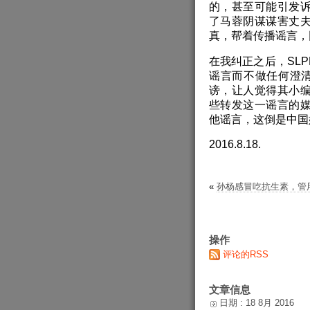
的，甚至可能引发
了马蓉阴谋谋害丈
真，帮着传播谣言，
在我纠正之后，SL
谣言而不做任何澄清
谤，让人觉得其小
些转发这一谣言的
他谣言，这倒是中国
2016.8.18.
«
孙杨感冒吃抗生素，管
操作
评论的RSS
文章信息
日期 : 18 8月 2016