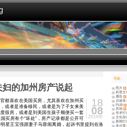
g
导航
夫妇的加州房产说起
照片
科普文
通告
18
高官都喜欢在美国买房，尤其喜欢在加州买
访谈录
PUB
资，或者是准备移民，或者是为了子女来美
08
其他
为度假房，或者是到美国生孩子顺便买一套
学术打
2016年
文化杂
国买房有个“坏处”，房产记录都是公开可
新闻打
影明星王宝强跟妻子马蓉闹离婚，起诉书里提到在洛
未分类