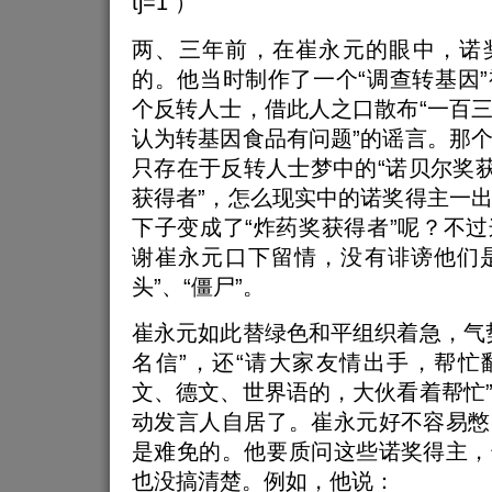
tj=1 ）
两、三年前，在崔永元的眼中，诺
的。他当时制作了一个“调查转基因
个反转人士，借此人之口散布“一百
认为转基因食品有问题”的谣言。那
只存在于反转人士梦中的“诺贝尔奖获
获得者”，怎么现实中的诺奖得主一
下子变成了“炸药奖获得者”呢？不
谢崔永元口下留情，没有诽谤他们是
头”、“僵尸”。
崔永元如此替绿色和平组织着急，气
名信”，还“请大家友情出手，帮忙
文、德文、世界语的，大伙看着帮忙
动发言人自居了。崔永元好不容易憋
是难免的。他要质问这些诺奖得主，
也没搞清楚。例如，他说：