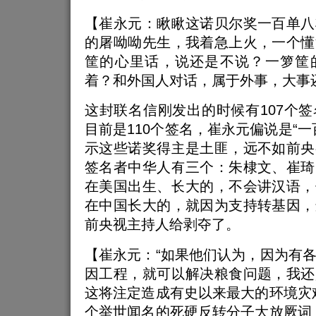
【崔永元：瞅瞅这诺贝尔奖一百单八
的屠呦呦先生，我着急上火，一个懂
筐的心里话，说还是不说？一箩筐
着？和外国人对话，属于外事，大事
这封联名信刚发出的时候有107个
目前是110个签名，崔永元偏说是“一
示这些诺奖得主是土匪，远不如前央
签名者中华人有三个：朱棣文、崔琦
在美国出生、长大的，不会讲汉语，
在中国长大的，就因为支持转基因，
前央视主持人给剥夺了。
【崔永元：“如果他们认为，因为有
因工程，就可以解决粮食问题，我还
这将注定造成有史以来最大的环境灾
个举世闻名的死硬反转分子大放厥词