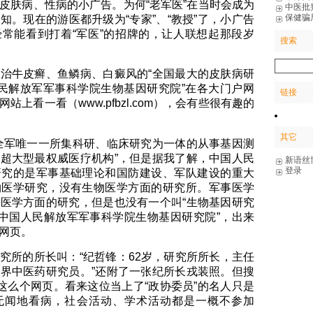
皮肤病、性病的小广告。为何“老军医”在当时会成为
中医批
保健骗
知。现在的游医都升级为“专家”、“教授”了，小广告
常能看到打着“军医”的招牌的，让人联想起那段岁
搜索
治牛皮癣、鱼鳞病、白癜风的“全国最大的皮肤病研
人民解放军军事科学院生物基因研究院”在各大门户网
链接
站上看一看（www.pfbzl.com），会有些很有趣的
其它
全军唯一一所集科研、临床研究为一体的从事基因测
超大型最权威医疗机构”，但是据我了解，中国人民
新语丝
登录
研究的是军事基础理论和国防建设、军队建设的重大
物医学研究，没有生物医学方面的研究所。军事医学
医学方面的研究，但是也没有一个叫“生物基因研究
“中国人民解放军军事科学院生物基因研究院”，出来
网页。
究所的所长叫：“纪哲锋：62岁，研究所所长，主任
界中医药研究员。”还附了一张纪所长戎装照。但搜
有这么个网页。看来这位当上了“政协委员”的名人只是
无闻地看病，社会活动、学术活动都是一概不参加