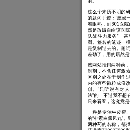
的。
这么个来历不明的
的题词手迹：“建设
着眼熟，到301医院的网站一
然是改编自给该医院
队战斗力服务”，
图。签名的笔迹一
是复制过去的。题
差劲了，用的居然是
该网站推销两种药，
制剂，不含任何激
区别之处在于制作
内的有些微粒成份
创。”只听说有对人
法”的，不过我不想
只来看看，这究竟是
一种是专治牛皮癣、
的“朴素白癜风丸”
两种药的名称，都