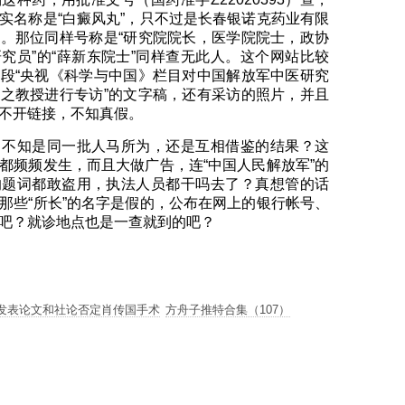
实名称是“白癜风丸”，只不过是长春银诺克药业有限
。那位同样号称是“研究院院长，医学院院士，政协
究员”的“薛新东院士”同样查无此人。这个网站比较
段“央视《科学与中国》栏目对中国解放军中医研究
之教授进行专访”的文字稿，还有采访的照片，并且
不开链接，不知真假。
，不知是同一批人马所为，还是互相借鉴的结果？这
都频频发生，而且大做广告，连“中国人民解放军”的
的题词都敢盗用，执法人员都干吗去了？真想管的话
那些“所长”的名字是假的，公布在网上的银行帐号、
吧？就诊地点也是一查就到的吧？
发表论文和社论否定肖传国手术
方舟子推特合集（107）