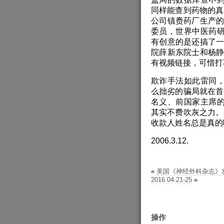
同样能查到药物的真
公司镇赉药厂生产的
委员，世界中医药研
有创意的是还搞了一
院薛新东院士和杨静
有视频链接，可惜打
欺诈手法如此雷同
么拙劣的骗局就在首
名义、前国家主席
其实不费吹灰之力。
收款人姓名总是真的
2006.3.12.
«
美国《神经外科杂志》
2016.04.21-25
»
操作