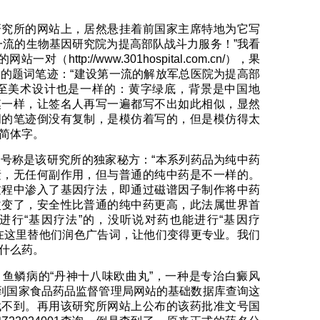
研究所的网站上，居然悬挂着前国家主席特地为它写
一流的生物基因研究院为提高部队战斗力服务！”我看
对（http://www.301hospital.com.cn/），果
的题词笔迹：“建设第一流的解放军总医院为提高部
甚至美术设计也是一样的：黄字绿底，背景是中国地
模一样，让签名人再写一遍都写不出如此相似，显然
词的笔迹倒没有复制，是模仿着写的，但是模仿得太
简体字。
号称是该研究所的独家秘方：“本系列药品为纯中药
素，无任何副作用，但与普通的纯中药是不一样的。
过程中渗入了基因疗法，即通过磁谱因子制作将中药
改变了，安全性比普通的纯中药更高，此法属世界首
进行“基因疗法”的，没听说对药也能进行“基因疗
在这里替他们润色广告词，让他们变得更专业。我们
什么药。
鱼鳞病的“丹神十八味欧曲丸”，一种是专治白癜风
。到国家食品药品监督管理局网站的基础数据库查询这
找不到。再用该研究所网站上公布的该药批准文号国