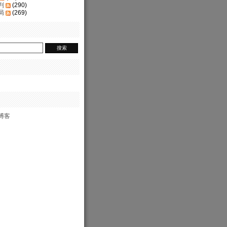
判
(290)
局
(269)
博客