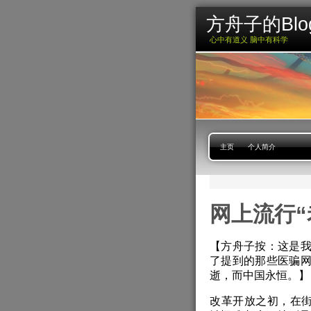
方舟子的Blo
心中有道义 脑中有科学
主页
个人简介
网上流行“
【方舟子按：这是
了提到的那些医骗
逝，而中国永恒。】
改革开放之初，在街