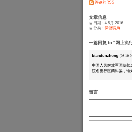
评论的RSS
文章信息
日期 : 4 5月 2016
分类 :
保健骗局
一篇回复 to “网上流
biandunzhong
(03:19:2
中国人民解放军医院都
院名誉行医药诈骗，谁
留言