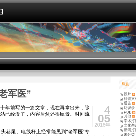
g
导航
老军医”
照片
科普文
通告
4
我十年前写的一篇文章，现在再拿出来，除
访谈录
PUB
网站已经没了，内容居然还很应景。时间流
05
其他
学术打
2016年
文化杂
新闻打
头巷尾、电线杆上经常能见到“老军医”专
未分类