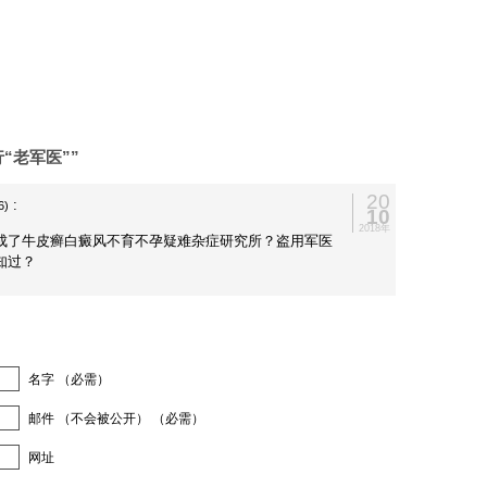
行“老军医””
20
:
6)
10
2018年
成了牛皮癣白癜风不育不孕疑难杂症研究所？盗用军医
知过？
名字 （必需）
邮件 （不会被公开） （必需）
网址